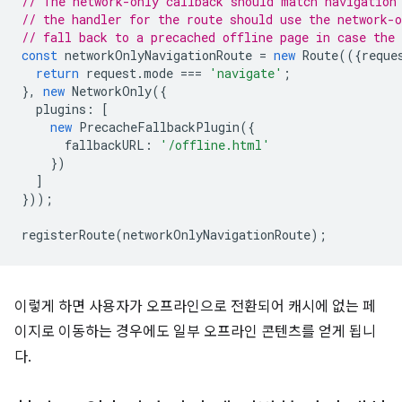
// The network-only callback should match navigation
// the handler for the route should use the network-o
// fall back to a precached offline page in case the 
const
networkOnlyNavigationRoute
=
new
Route
(({
reque
return
request
.
mode
===
'navigate'
;
},
new
NetworkOnly
({
plugins
:
[
new
PrecacheFallbackPlugin
({
fallbackURL
:
'/offline.html'
})
]
}));
registerRoute
(
networkOnlyNavigationRoute
);
이렇게 하면 사용자가 오프라인으로 전환되어 캐시에 없는 페
이지로 이동하는 경우에도 일부 오프라인 콘텐츠를 얻게 됩니
다.