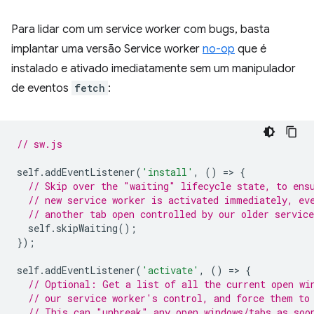
Para lidar com um service worker com bugs, basta
implantar uma versão Service worker
no-op
que é
instalado e ativado imediatamente sem um manipulador
de eventos
fetch
:
// sw.js
self
.
addEventListener
(
'install'
,
()
=
>
{
// Skip over the "waiting" lifecycle state, to ens
// new service worker is activated immediately, ev
// another tab open controlled by our older service
self
.
skipWaiting
();
});
self
.
addEventListener
(
'activate'
,
()
=
>
{
// Optional: Get a list of all the current open wi
// our service worker's control, and force them to
// This can "unbreak" any open windows/tabs as soo