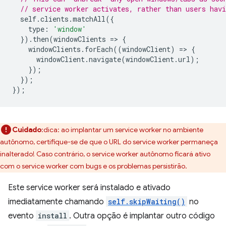
// service worker activates, rather than users hav
self
.
clients
.
matchAll
({
type
:
'window'
}).
then
(
windowClients
=
>
{
windowClients
.
forEach
((
windowClient
)
=
>
{
windowClient
.
navigate
(
windowClient
.
url
);
});
});
});
Cuidado
:dica: ao implantar um service worker no ambiente
autônomo, certifique-se de que o URL do service worker permaneça
inalterado! Caso contrário, o service worker autônomo ficará ativo
com o service worker com bugs e os problemas persistirão.
Este service worker será instalado e ativado
imediatamente chamando
self.skipWaiting()
no
evento
install
. Outra opção é implantar outro código