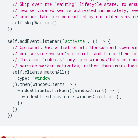
// Skip over the "waiting" lifecycle state, to ens
// new service worker is activated immediately, ev
// another tab open controlled by our older service
self
.
skipWaiting
();
});
self
.
addEventListener
(
'activate'
,
()
=
>
{
// Optional: Get a list of all the current open wi
// our service worker's control, and force them to
// This can "unbreak" any open windows/tabs as soo
// service worker activates, rather than users hav
self
.
clients
.
matchAll
({
type
:
'window'
}).
then
(
windowClients
=
>
{
windowClients
.
forEach
((
windowClient
)
=
>
{
windowClient
.
navigate
(
windowClient
.
url
);
});
});
});