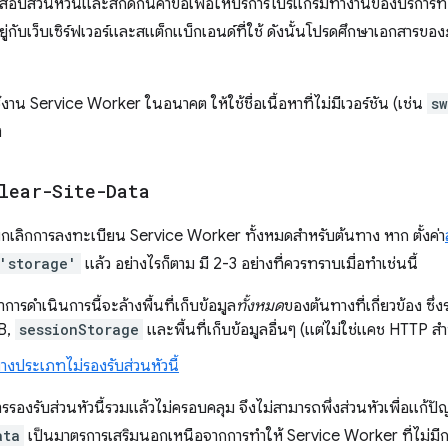
รวจสอบส่วนหัวนี้และสกัดกั้นคำขอเพื่อให้บริการโปรแกรมทำงานของบริการท
ยู่กับเว็บเซิร์ฟเวอร์และสแต็กแบ็กเอนด์ที่ใช้ ดังนั้นโปรดศึกษาเอกสารของภา
ช้งาน Service Worker ในอนาคต ให้ใช้ชื่อเนื้อหาที่ไม่มีเวอร์ชัน (เช่น
sw
ง
lear-Site-Data
ยกเลิกการลงทะเบียน Service Worker ทั้งหมดสำหรับต้นทาง หาก ตั้งค่า
'storage'
แล้ว อย่างไรก็ตาม มี 2-3 อย่างที่ควรทราบเมื่อทำเช่นนี้
การดำเนินการนี้จะล้างพื้นที่เก็บข้อมูล
ทั้งหมด
ของต้นทางที่เกี่ยวข้อง ซึ่
B,
sessionStorage
และพื้นที่เก็บข้อมูลอื่นๆ (แต่ไม่ใช่แคช HTTP ส
บางประเภทไม่รองรับส่วนหัวนี้
รองรับส่วนหัวนี้รวมแล้วไม่ครอบคลุม จึงไม่สามารถพึ่งส่วนหัวเพื่อแก้ปั
ata
เป็นมาตรการเสริมนอกเหนือจากการทำให้ Service Worker ที่ไม่มีก