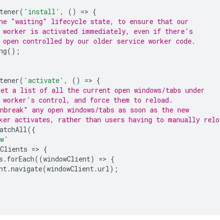
tener
(
'install'
,
()
=
>
{
he "waiting" lifecycle state, to ensure that our
 worker is activated immediately, even if there's
 open controlled by our older service worker code.
ng
();
tener
(
'activate'
,
()
=
>
{
et a list of all the current open windows/tabs under
 worker's control, and force them to reload.
nbreak" any open windows/tabs as soon as the new
ker activates, rather than users having to manually relo
atchAll
({
ow'
Clients
=
>
{
s
.
forEach
((
windowClient
)
=
>
{
nt
.
navigate
(
windowClient
.
url
);