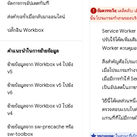
จัดการการอัปเดตทันที
ข้อควรระวัง:
เคล็ดลับ: เ
ส่งคำขอซ้ำเมื่อกลับมาออนไลน์
นั้น โปรแกรมทำงานของบริก
ปลั๊กอิน Workbox
Service Worker นี
ปรับใช้โค้ดเพิ่มเ
Worker ควบคุมอยู่
คําแนะนําในการย้ายข้อมูล
สิ่งสำคัญคือ
โปรแก
ย้ายข้อมูลจาก Workbox v4 ไปยัง
เมื่อโปรแกรมทำงา
v5
เมื่อมีการทำให้ 
ย้ายข้อมูลจาก Workbox v5 ไปยัง
เป็นอัปเดตในภาย
v6
วิธีนี้ได้ผลส่วนหนึ
ย้ายข้อมูลจาก Workbox v3 ไปยัง
ตรวจสอบแบบไบต์ต่
v4
แทนที่ที่ไม่มีกา
ย้ายข้อมูลจาก sw-precache หรือ
sw-toolbox
หมายเหตุ:
ในฐานะที่เป