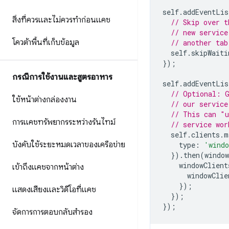
self
.
addEventLis
สิ่งที่ควรและไม่ควรทำก่อนแคช
// Skip over t
// new service
โควต้าพื้นที่เก็บข้อมูล
// another tab
self
.
skipWaiti
});
กรณีการใช้งานและสูตรอาหาร
self
.
addEventLis
// Optional: G
ใช้หน้าต่างกล่องงาน
// our service
// This can "u
การแคชทรัพยากรระหว่างรันไทม์
// service wor
self
.
clients
.
m
บังคับใช้ระยะหมดเวลาของเครือข่าย
type
:
'wind
}).
then
(
window
windowClient
เข้าถึงแคชจากหน้าต่าง
windowClie
});
แสดงเสียงและวิดีโอที่แคช
});
});
จัดการการตอบกลับสำรอง