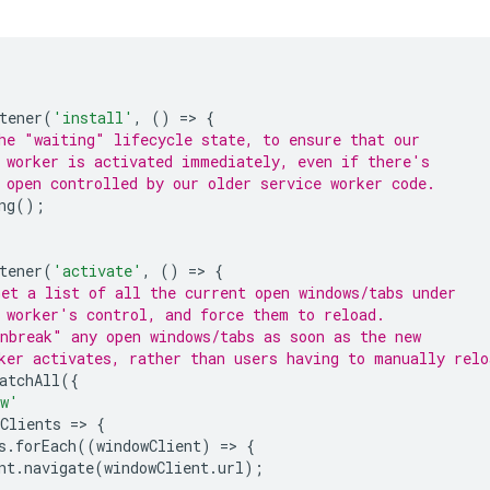
tener
(
'install'
,
()
=
>
{
he "waiting" lifecycle state, to ensure that our
 worker is activated immediately, even if there's
 open controlled by our older service worker code.
ng
();
tener
(
'activate'
,
()
=
>
{
et a list of all the current open windows/tabs under
 worker's control, and force them to reload.
nbreak" any open windows/tabs as soon as the new
ker activates, rather than users having to manually relo
atchAll
({
ow'
Clients
=
>
{
s
.
forEach
((
windowClient
)
=
>
{
nt
.
navigate
(
windowClient
.
url
);