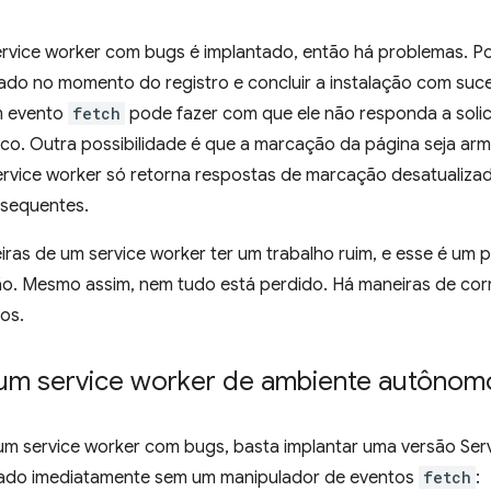
ervice worker com bugs é implantado, então há problemas. P
sado no momento do registro e concluir a instalação com suc
m evento
fetch
pode fazer com que ele não responda a soli
co. Outra possibilidade é que a marcação da página seja a
service worker só retorna respostas de marcação desatualiza
bsequentes.
iras de um service worker ter um trabalho ruim, e esse é um
o. Mesmo assim, nem tudo está perdido. Há maneiras de corri
xos.
 um service worker de ambiente autônom
 um service worker com bugs, basta implantar uma versão Ser
ivado imediatamente sem um manipulador de eventos
fetch
: