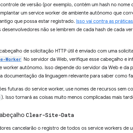
 controle de versão (por exemplo, contém um hash no nome d
 implantar um service worker de ambiente autônomo que cor
antigo que possa estar registrado.
Isso vai contra as prátic
s desenvolvedores não se lembrem de cada hash de cada vers
cabeçalho de solicitação HTTP útil é enviado com uma solicit
ce-Worker
No servidor da Web, verifique esse cabeçalho e in
ice worker autônomo. Isso depende do servidor da Web e da 
 a documentação da linguagem relevante para saber como faz
ões futuras do service worker, use nomes de recursos sem co
s
). Isso tornará as coisas muito menos complicadas mais tard
cabeçalho
Clear-Site-Data
ores cancelarão o registro de todos os service workers de