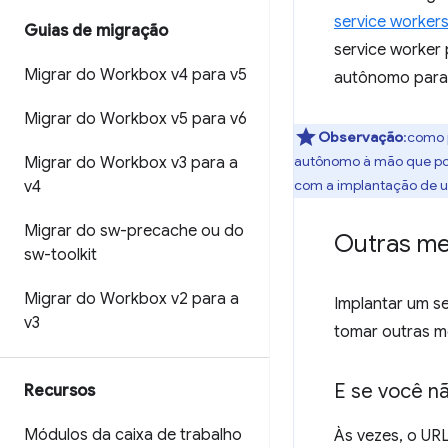
service worker
Guias de migração
service worker 
Migrar do Workbox v4 para v5
autônomo para 
Migrar do Workbox v5 para v6
Observação
:como 
autônomo à mão que poss
Migrar do Workbox v3 para a
com a implantação de u
v4
Migrar do sw-precache ou do
Outras me
sw-toolkit
Migrar do Workbox v2 para a
Implantar um se
v3
tomar outras m
E se você n
Recursos
Módulos da caixa de trabalho
Às vezes, o UR