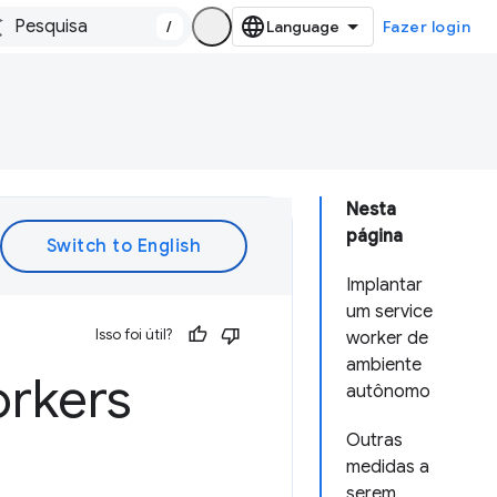
/
Fazer login
Nesta
página
Implantar
um service
Isso foi útil?
worker de
ambiente
rkers
autônomo
Outras
medidas a
serem