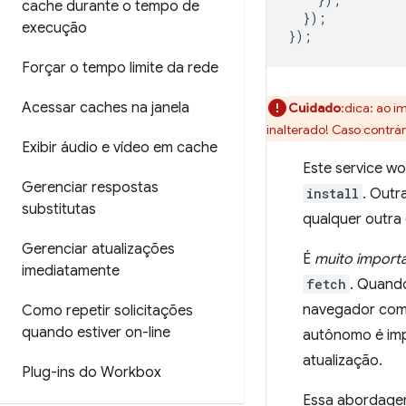
cache durante o tempo de
});
execução
});
Forçar o tempo limite da rede
Acessar caches na janela
Cuidado
:dica: ao 
inalterado! Caso contrár
Exibir áudio e vídeo em cache
Este service w
Gerenciar respostas
install
. Outr
substitutas
qualquer outra
Gerenciar atualizações
É
muito import
imediatamente
fetch
. Quando
navegador como
Como repetir solicitações
quando estiver on-line
autônomo é imp
atualização.
Plug-ins do Workbox
Essa abordage