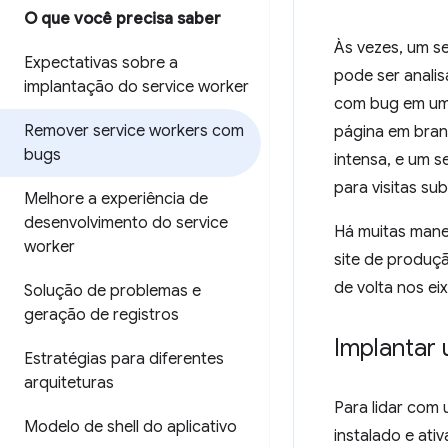
O que você precisa saber
Às vezes, um s
Expectativas sobre a
pode ser anali
implantação do service worker
com bug em u
Remover service workers com
página em bran
bugs
intensa, e um 
para visitas su
Melhore a experiência de
desenvolvimento do service
Há muitas mane
worker
site de produçã
de volta nos ei
Solução de problemas e
geração de registros
Implantar
Estratégias para diferentes
arquiteturas
Para lidar com
Modelo de shell do aplicativo
instalado e at