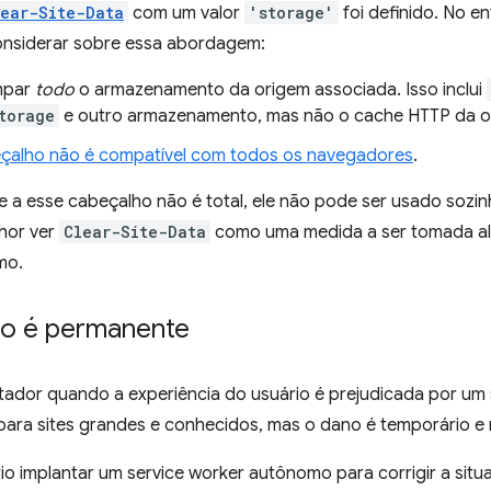
lear-Site-Data
com um valor
'storage'
foi definido. No e
onsiderar sobre essa abordagem:
impar
todo
o armazenamento da origem associada. Isso inclui
torage
e outro armazenamento, mas não o cache HTTP da o
çalho não é compatível com todos os navegadores
.
a esse cabeçalho não é total, ele não pode ser usado sozinh
lhor ver
Clear-Site-Data
como uma medida a ser tomada alé
mo.
o é permanente
tador quando a experiência do usuário é prejudicada por um
ara sites grandes e conhecidos, mas o dano é temporário e r
io implantar um service worker autônomo para corrigir a sit