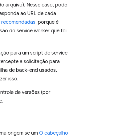
o arquivo). Nesse caso, pode
responda ao URL de cada
as recomendadas
, porque é
ão do service worker que foi
ação para um script de service
tercepte a solicitação para
pilha de back-end usados,
er isso.
ntrole de versões (por
e.
 uma origem se um
O cabeçalho