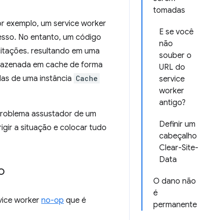
tomadas
or exemplo, um service worker
E se você
esso. No entanto, um código
não
citações. resultando em uma
souber o
rmazenada em cache de forma
URL do
das de uma instância
Cache
service
worker
antigo?
 problema assustador de um
Definir um
gir a situação e colocar tudo
cabeçalho
Clear-Site-
Data
o
O dano não
é
vice worker
no-op
que é
permanente