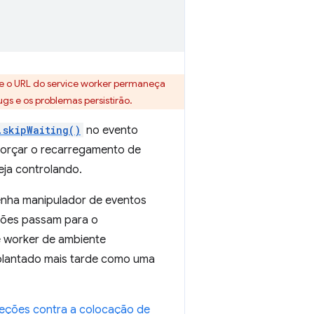
ue o URL do service worker permaneça
gs e os problemas persistirão.
.skipWaiting()
no evento
forçar o recarregamento de
eja controlando.
nha manipulador de eventos
ações passam para o
e worker de ambiente
mplantado mais tarde como uma
teções contra a colocação de