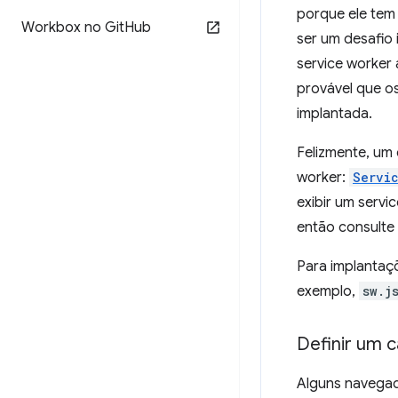
porque ele tem
Workbox no Git
Hub
ser um desafio
service worker 
provável que o
implantada.
Felizmente, um 
worker:
Servi
exibir um serv
então consulte
Para implantaç
exemplo,
sw.j
Definir um 
Alguns navegad