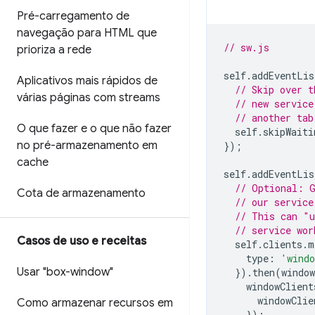
Pré-carregamento de
navegação para HTML que
// sw.js
prioriza a rede
self
.
addEventLis
Aplicativos mais rápidos de
// Skip over t
várias páginas com streams
// new service
// another tab
O que fazer e o que não fazer
self
.
skipWaiti
no pré-armazenamento em
});
cache
self
.
addEventLis
// Optional: G
Cota de armazenamento
// our service
// This can "u
// service wor
Casos de uso e receitas
self
.
clients
.
m
type
:
'wind
Usar "box-window"
}).
then
(
window
windowClient
windowClie
Como armazenar recursos em
});