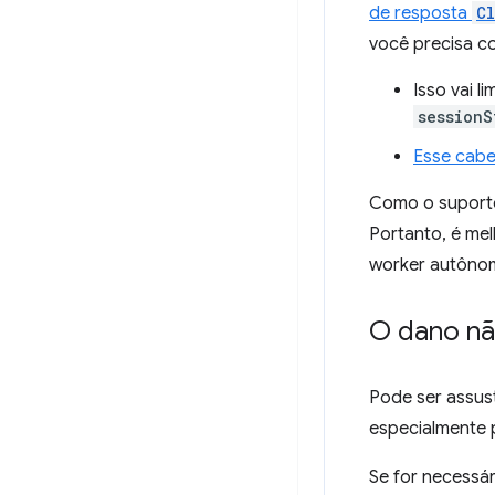
de resposta
C
você precisa c
Isso vai l
sessionS
Esse cabe
Como o suporte 
Portanto, é me
worker autôno
O dano nã
Pode ser assus
especialmente p
Se for necessár