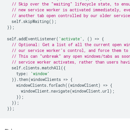
// Skip over the "waiting" lifecycle state, to ens
// new service worker is activated immediately, ev
// another tab open controlled by our older service
self
.
skipWaiting
();
});
self
.
addEventListener
(
'activate'
,
()
=
>
{
// Optional: Get a list of all the current open wi
// our service worker's control, and force them to
// This can "unbreak" any open windows/tabs as soo
// service worker activates, rather than users hav
self
.
clients
.
matchAll
({
type
:
'window'
}).
then
(
windowClients
=
>
{
windowClients
.
forEach
((
windowClient
)
=
>
{
windowClient
.
navigate
(
windowClient
.
url
);
});
});
});