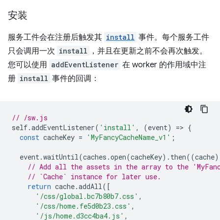
安装
服务工件会在注册后触发其
install
事件。每个服务工件
只会调用一次
install
，并且在更新之前不会再次触发。
您可以使用
addEventListener
在 worker 的作用域中注
册
install
事件的回调：
// /sw.js
self
.
addEventListener
(
'install'
,
(
event
)
=
>
{
const
cacheKey
=
'MyFancyCacheName_v1'
;
event
.
waitUntil
(
caches
.
open
(
cacheKey
).
then
((
cache
)
// Add all the assets in the array to the 'MyFan
// `Cache` instance for later use.
return
cache
.
addAll
([
'/css/global.bc7b80b7.css'
,
'/css/home.fe5d0b23.css'
,
'/js/home.d3cc4ba4.js'
,