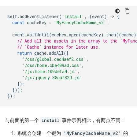
self
.
addEventListener
(
'install'
,
(
event
)
=
>
{
const
cacheKey
=
'MyFancyCacheName_v2'
;
event
.
waitUntil
(
caches
.
open
(
cacheKey
).
then
((
cache
)
// Add all the assets in the array to the 'MyFan
// `Cache` instance for later use.
return
cache
.
addAll
([
'/css/global.ced4aef2.css'
,
'/css/home.cbe409ad.css'
,
'/js/home.109defa4.js'
,
'/js/jquery.38caf32d.js'
]);
}));
});
与前面的第一个
install
事件示例相比，有两点不同：
系统会创建一个键为
'MyFancyCacheName_v2'
的