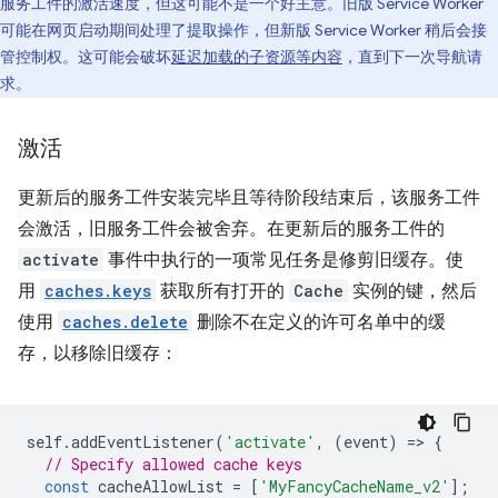
服务工件的激活速度，但这可能不是一个好主意。旧版 Service Worker
可能在网页启动期间处理了提取操作，但新版 Service Worker 稍后会接
管控制权。这可能会破坏
延迟加载的子资源等内容
，直到下一次导航请
求。
激活
更新后的服务工件安装完毕且等待阶段结束后，该服务工件
会激活，旧服务工件会被舍弃。在更新后的服务工件的
activate
事件中执行的一项常见任务是修剪旧缓存。使
用
caches.keys
获取所有打开的
Cache
实例的键，然后
使用
caches.delete
删除不在定义的许可名单中的缓
存，以移除旧缓存：
self
.
addEventListener
(
'activate'
,
(
event
)
=
>
{
// Specify allowed cache keys
const
cacheAllowList
=
[
'MyFancyCacheName_v2'
];