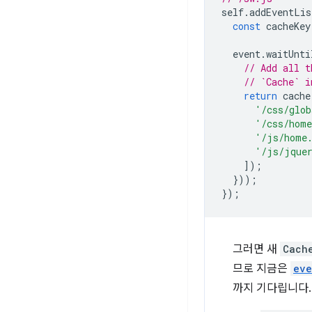
self
.
addEventLis
const
cacheKey
event
.
waitUnti
// Add all t
// `Cache` i
return
cache
'/css/glob
'/css/home
'/js/home
'/js/jque
]);
}));
});
그러면 새
Cach
므로 지금은
eve
까지 기다립니다.