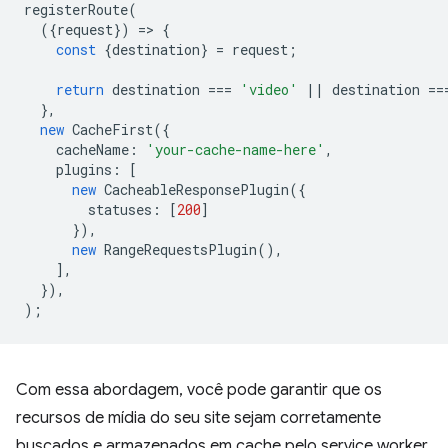
registerRoute
(
({
request
})
=
>
{
const
{
destination
}
=
request
;
return
destination
===
'video'
||
destination
==
},
new
CacheFirst
({
cacheName
:
'your-cache-name-here'
,
plugins
:
[
new
CacheableResponsePlugin
({
statuses
:
[
200
]
}),
new
RangeRequestsPlugin
(),
],
}),
);
Com essa abordagem, você pode garantir que os
recursos de mídia do seu site sejam corretamente
buscados e armazenados em cache pelo service worker,