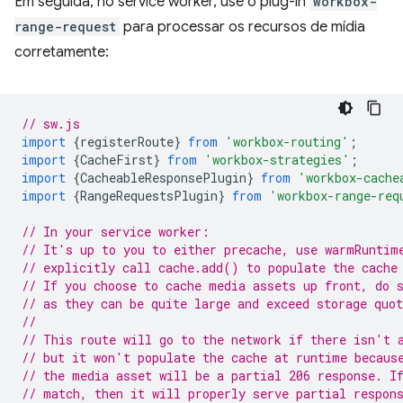
Em seguida, no service worker, use o plug-in
workbox-
range-request
para processar os recursos de mídia
corretamente:
// sw.js
import
{
registerRoute
}
from
'workbox-routing'
;
import
{
CacheFirst
}
from
'workbox-strategies'
;
import
{
CacheableResponsePlugin
}
from
'workbox-cache
import
{
RangeRequestsPlugin
}
from
'workbox-range-req
// In your service worker:
// It's up to you to either precache, use warmRuntim
// explicitly call cache.add() to populate the cache
// If you choose to cache media assets up front, do 
// as they can be quite large and exceed storage quot
//
// This route will go to the network if there isn't 
// but it won't populate the cache at runtime becaus
// the media asset will be a partial 206 response. I
// match, then it will properly serve partial respon