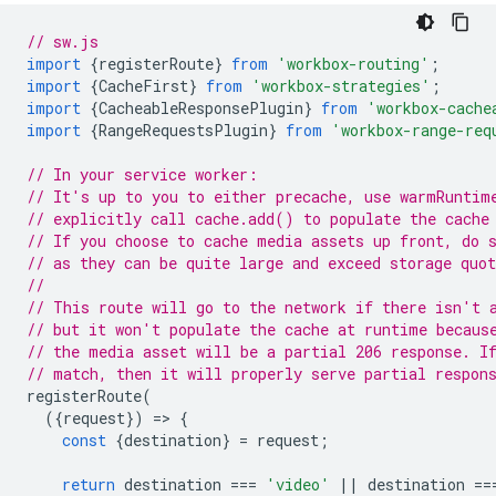
// sw.js
import
{
registerRoute
}
from
'workbox-routing'
;
import
{
CacheFirst
}
from
'workbox-strategies'
;
import
{
CacheableResponsePlugin
}
from
'workbox-cache
import
{
RangeRequestsPlugin
}
from
'workbox-range-req
// In your service worker:
// It's up to you to either precache, use warmRuntim
// explicitly call cache.add() to populate the cache
// If you choose to cache media assets up front, do 
// as they can be quite large and exceed storage quot
//
// This route will go to the network if there isn't 
// but it won't populate the cache at runtime becaus
// the media asset will be a partial 206 response. I
// match, then it will properly serve partial respon
registerRoute
(
({
request
})
=
>
{
const
{
destination
}
=
request
;
return
destination
===
'video'
||
destination
==