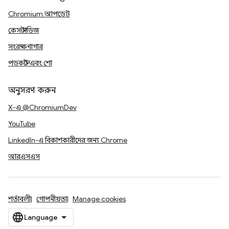
Chromium আপডেট
কেস স্টাডিজ
সংরক্ষণাগার
পডকাস্ট এবং শো
অনুসরণ করুন
X-এ @ChromiumDev
YouTube
LinkedIn-এ বিকাশকারীদের জন্য Chrome
আরএসএস
শর্তাবলী
গোপনীয়তা
Manage cookies