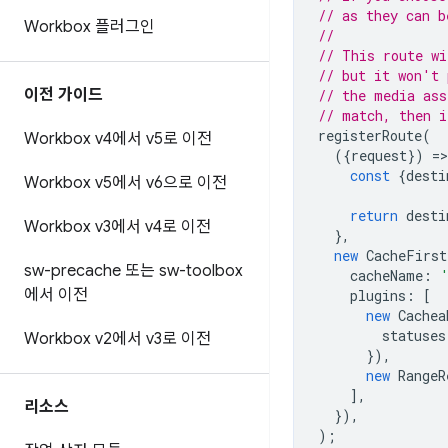
// as they can b
Workbox 플러그인
//
// This route wi
// but it won't 
이전 가이드
// the media ass
// match, then i
registerRoute
(
Workbox v4에서 v5로 이전
({
request
})
=
>
const
{
desti
Workbox v5에서 v6으로 이전
return
desti
Workbox v3에서 v4로 이전
},
new
CacheFirst
sw-precache 또는 sw-toolbox
cacheName
:
에서 이전
plugins
:
[
new
Cachea
statuses
Workbox v2에서 v3로 이전
}),
new
RangeR
],
리소스
}),
);