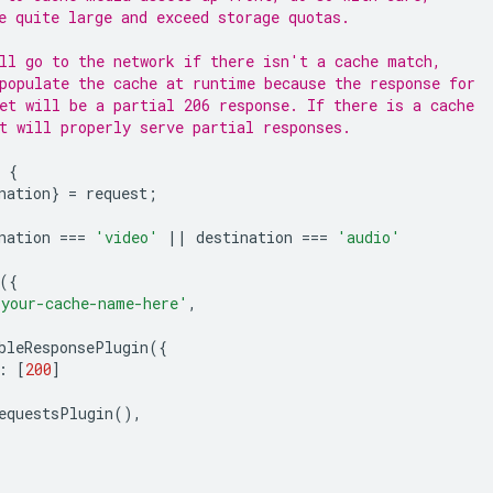
e quite large and exceed storage quotas.
ll go to the network if there isn't a cache match,
populate the cache at runtime because the response for
et will be a partial 206 response. If there is a cache
t will properly serve partial responses.
{
nation
}
=
request
;
nation
===
'video'
||
destination
===
'audio'
({
'your-cache-name-here'
,
bleResponsePlugin
({
:
[
200
]
equestsPlugin
(),