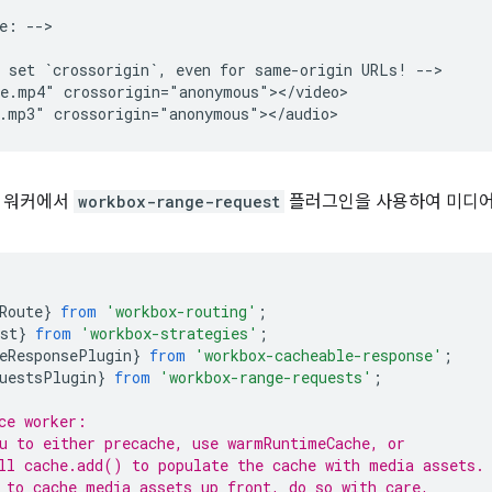
e: -->

 set `crossorigin`, even for same-origin URLs! -->

e.mp4" crossorigin="anonymous"></video>

스 워커에서
workbox-range-request
플러그인을 사용하여 미디어
Route
}
from
'workbox-routing'
;
st
}
from
'workbox-strategies'
;
eResponsePlugin
}
from
'workbox-cacheable-response'
;
uestsPlugin
}
from
'workbox-range-requests'
;
ce worker:
u to either precache, use warmRuntimeCache, or
ll cache.add() to populate the cache with media assets.
 to cache media assets up front, do so with care,