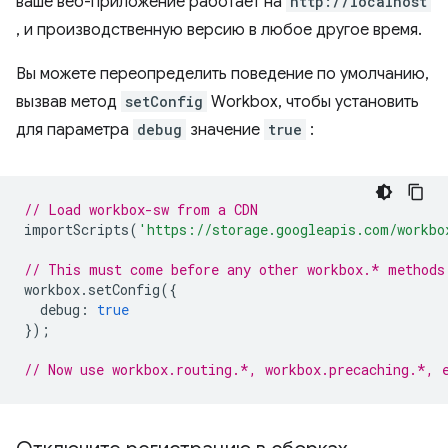
ваше веб-приложение работает на
http://localhost
, и производственную версию в любое другое время.
Вы можете переопределить поведение по умолчанию,
вызвав метод
setConfig
Workbox, чтобы установить
для параметра
debug
значение
true
:
// Load workbox-sw from a CDN
importScripts
(
'https://storage.googleapis.com/workbo
// This must come before any other workbox.* methods
workbox
.
setConfig
({
debug
:
true
});
// Now use workbox.routing.*, workbox.precaching.*, 