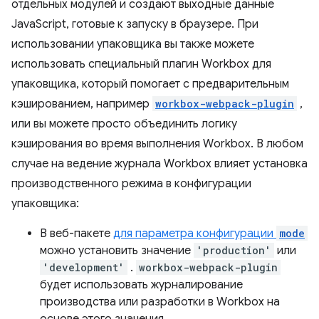
отдельных модулей и создают выходные данные
JavaScript, готовые к запуску в браузере. При
использовании упаковщика вы также можете
использовать специальный плагин Workbox для
упаковщика, который помогает с предварительным
кэшированием, например
workbox-webpack-plugin
,
или вы можете просто объединить логику
кэширования во время выполнения Workbox. В любом
случае на ведение журнала Workbox влияет установка
производственного режима в конфигурации
упаковщика:
В веб-пакете
для параметра конфигурации
mode
можно установить значение
'production'
или
'development'
.
workbox-webpack-plugin
будет использовать журналирование
производства или разработки в Workbox на
основе этого значения.