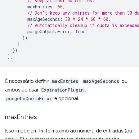
// Keep at most 50 entries.
maxEntries
:
50
,
// Don't keep any entries for more than 30 d
maxAgeSeconds
:
30
*
24
*
60
*
60
,
// Automatically cleanup if quota is exceede
purgeOnQuotaError
:
true
})
]
})
);
É necessário definir
maxEntries
,
maxAgeSeconds
ou
ambos ao usar
ExpirationPlugin
.
purgeOnQuotaError
é opcional.
max
Entries
Isso impõe um limite máximo ao número de entradas (ou