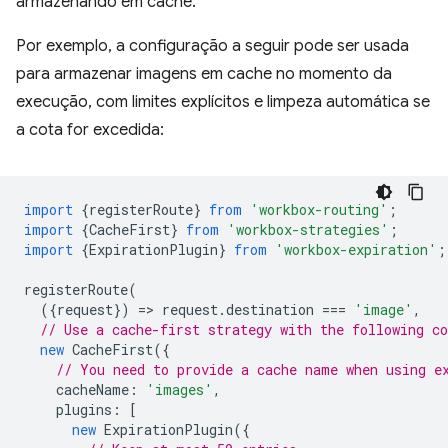
armazenando em cache.
Por exemplo, a configuração a seguir pode ser usada
para armazenar imagens em cache no momento da
execução, com limites explícitos e limpeza automática se
a cota for excedida:
import
{
registerRoute
}
from
'workbox-routing'
;
import
{
CacheFirst
}
from
'workbox-strategies'
;
import
{
ExpirationPlugin
}
from
'workbox-expiration'
;
registerRoute
(
({
request
})
=
>
request
.
destination
===
'image'
,
// Use a cache-first strategy with the following c
new
CacheFirst
({
// You need to provide a cache name when using e
cacheName
:
'images'
,
plugins
:
[
new
ExpirationPlugin
({