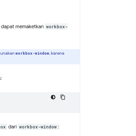
a dapat memaketkan
workbox-
gunakan
, karena
workbox-window
:
box
dari
workbox-window
: