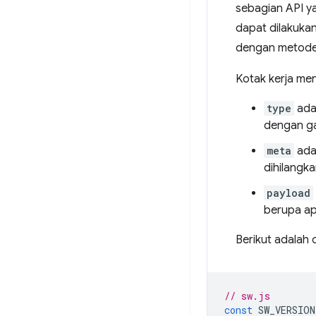
sebagian API y
dapat dilakuka
dengan metod
Kotak kerja me
type
adal
dengan ga
meta
ada
dihilangka
payload
berupa ap
Berikut adalah 
// sw.js
const
SW_VERSION