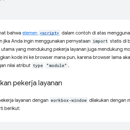
ihat bahwa
elemen
<script>
dalam contoh di atas mengguna
kan jika Anda ingin menggunakan pernyataan
import
statis di 
utama yang mendukung pekerja layanan juga mendukung mod
kan kode ini ke browser mana pun, karena browser lama ak
n nilai atribut
type
"module"
.
kan pekerja layanan
ekerja layanan dengan
workbox-window
dilakukan dengan
i berikut: