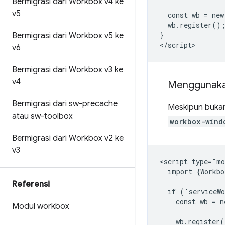
Bermigrasi dari Workbox v4 ke
v5
  const wb = new
  wb.register();
}

Bermigrasi dari Workbox v5 ke
v6
Bermigrasi dari Workbox v3 ke
v4
Menggunak
Bermigrasi dari sw-precache
Meskipun bukan
atau sw-toolbox
workbox-wind
Bermigrasi dari Workbox v2 ke
v3
<script type="mo
  import {Workbo
Referensi
  if ('serviceWo
    const wb = n
Modul workbox
    wb.register(