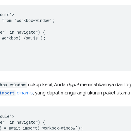
dule">

 from 'workbox-window';

er' in navigator) {

 Workbox('/sw.js');



box-window
cukup kecil, Anda
dapat
memisahkannya dari logik
import
dinamis
, yang dapat mengurangi ukuran paket utama
dule">

er' in navigator) {

} = await import('workbox-window');
