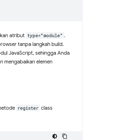
kan atribut
type="module"
.
browser tanpa langkah build.
ul JavaScript, sehingga Anda
an mengabaikan elemen
 metode
register
class