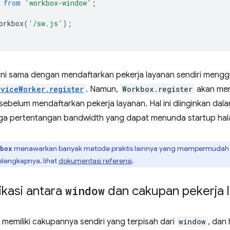
from
'workbox-window'
;
orkbox
(
'/sw.js'
);
ini sama dengan mendaftarkan pekerja layanan sendiri meng
rviceWorker.register
. Namun,
Workbox.register
akan men
sebelum mendaftarkan pekerja layanan. Hal ini diinginkan dala
ga pertentangan bandwidth yang dapat menunda startup hala
menawarkan banyak metode praktis lainnya yang mempermudah p
box
elengkapnya, lihat
dokumentasi referensi
.
kasi antara
window
dan cakupan pekerja 
 memiliki cakupannya sendiri yang terpisah dari
window
, dan