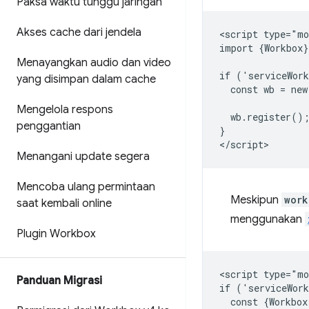
Paksa waktu tunggu jaringan
Akses cache dari jendela
<script type="mo
import {Workbox}
Menayangkan audio dan video
if ('serviceWork
yang disimpan dalam cache
  const wb = new
Mengelola respons
  wb.register();
penggantian
}

Menangani update segera
Mencoba ulang permintaan
Meskipun
work
saat kembali online
menggunakan
Plugin Workbox
<script type="mo
Panduan Migrasi
if ('serviceWork
  const {Workbox