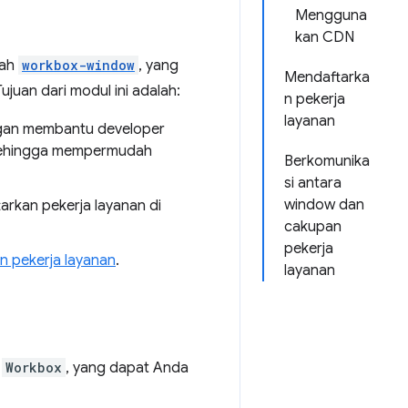
Mengguna
kan CDN
lah
workbox-window
, yang
Mendaftarka
Tujuan dari modul ini adalah:
n pekerja
layanan
ngan membantu developer
sehingga mempermudah
Berkomunika
si antara
window dan
rkan pekerja layanan di
cakupan
pekerja
n pekerja layanan
.
layanan
s
Workbox
, yang dapat Anda