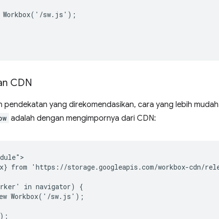
 Workbox('/sw.js');



an CDN
 pendekatan yang direkomendasikan, cara yang lebih muda
ow
adalah dengan mengimpornya dari CDN:
dule">

x} from 'https://storage.googleapis.com/workbox-cdn/rele
rker' in navigator) {

ew Workbox('/sw.js');

);
