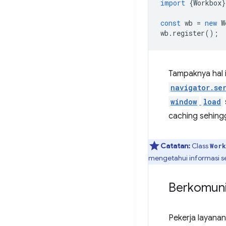
import
{
Workbox
}
const
wb
=
new
W
wb
.
register
();
Tampaknya hal 
navigator.se
window
load
caching sehing
Catatan:
Class
Work
mengetahui informasi s
Berkomuni
Pekerja layanan