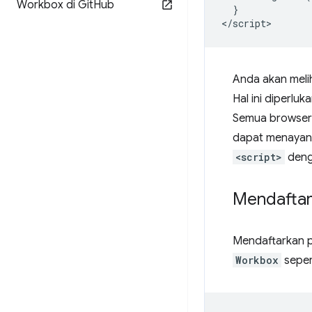
Workbox di Git
Hub
  }

Anda akan mel
Hal ini diperlu
Semua browser 
dapat menayang
<script>
denga
Mendaftar
Mendaftarkan p
Workbox
sepert