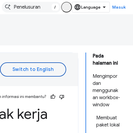
/
Masuk
Pada
halaman ini
Mengimpor
dan
menggunak
 informasi ini membantu?
an workbox-
window
k kerja
Membuat
paket lokal