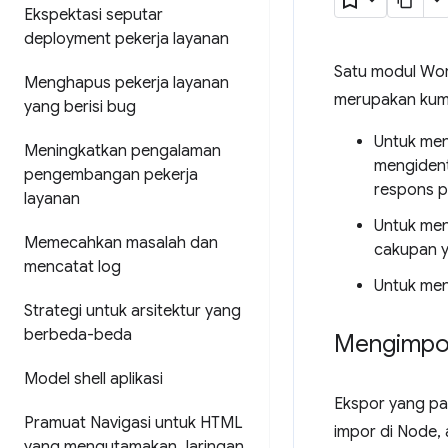
Ekspektasi seputar
deployment pekerja layanan
Satu modul Wor
Menghapus pekerja layanan
merupakan kump
yang berisi bug
Untuk men
Meningkatkan pengalaman
mengident
pengembangan pekerja
respons 
layanan
Untuk men
Memecahkan masalah dan
cakupan y
mencatat log
Untuk me
Strategi untuk arsitektur yang
berbeda-beda
Mengimpo
Model shell aplikasi
Ekspor yang pa
Pramuat Navigasi untuk HTML
impor di Node,
yang mengutamakan Jaringan