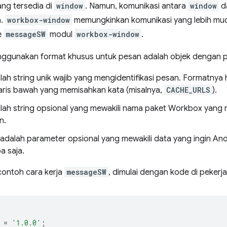
ang tersedia di
window
. Namun, komunikasi antara
window
da
n.
workbox-window
memungkinkan komunikasi yang lebih mu
e
messageSW
modul
workbox-window
.
nggunakan format khusus untuk pesan adalah objek dengan pr
ah string unik wajib yang mengidentifikasi pesan. Formatnya
ris bawah yang memisahkan kata (misalnya,
CACHE_URLS
).
lah string opsional yang mewakili nama paket Workbox yang 
n.
adalah parameter opsional yang mewakili data yang ingin And
a saja.
contoh cara kerja
messageSW
, dimulai dengan kode di pekerj
=
'1.0.0'
;