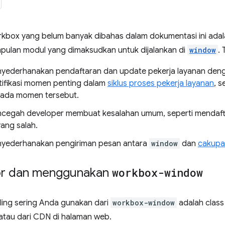
kbox yang belum banyak dibahas dalam dokumentasi ini ada
ulan modul yang dimaksudkan untuk dijalankan di
window
. 
yederhanakan pendaftaran dan update pekerja layanan de
ifikasi momen penting dalam
siklus proses pekerja layanan
, 
pada momen tersebut.
cegah developer membuat kesalahan umum, seperti mendafta
ang salah.
nyederhanakan pengiriman pesan antara
window
dan
cakupa
r dan menggunakan
workbox-window
ling sering Anda gunakan dari
workbox-window
adalah clas
 atau dari CDN di halaman web.