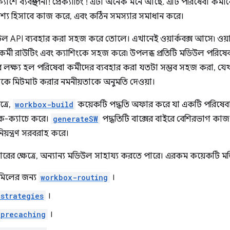
যাশে ব্যবস্থাপনা! প্রেক্যাচিং ! এটা অনেক মনে আছে. এটি পরিষেবা কর্ম
দেশ্য হিসাবে কাজ করে, এবং কঠিন সমস্যার সমাধান করে।
টিল API ব্যবহার করা সহজ করে তোলে। এখানেই ওয়ার্কবক্স আসে৷ ওয়
র্মী রাউটিং এবং ক্যাশিংকে সহজ করে৷ উপলব্ধ প্রতিটি মডিউল পরিষেবা কর্
ের লক্ষ্য হল পরিষেবা কর্মীদের ব্যবহার করা যতটা সম্ভব সহজ করা, যে
লিকে মিটমাট করার নমনীয়তাকে অনুমতি দেওয়া।
্রে,
workbox-build
কয়েকটি পদ্ধতি অফার করে যা একটি পরিষেবা কর্
াক-ক্যাচে করে।
generateSW
পদ্ধতিটি বাক্সের বাইরে বেশিরভাগ কা
য়ন্ত্রণ সরবরাহ করে।
ারের ক্ষেত্রে, অন্যান্য মডিউল সাহায্য করতে পারে। এরকম কয়েকটি 
মিলের জন্য
workbox-routing
।
strategies
।
-precaching
।