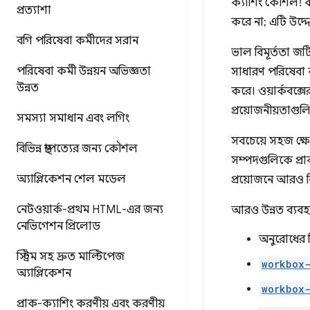
ক্যাশিং কৌশল! ক্
প্রত্যাশা
করে না; এটি উদ্
বগি পরিষেবা কর্মীদের সরান
ভাল বিমূর্ততা জ
পরিষেবা কর্মী উন্নয়ন অভিজ্ঞতা
সাধারণ পরিষেবা ক
উন্নত
করে। ওয়ার্কবক্স
প্রয়োজনীয়তাগু
সমস্যা সমাধান এবং লগিং
সবচেয়ে সহজ ক্ষেত
বিভিন্ন স্থাপত্যের জন্য কৌশল
সম্পদগুলিকে প্র
অ্যাপ্লিকেশন শেল মডেল
প্রয়োজনে আরও নি
নেটওয়ার্ক-প্রথম HTML-এর জন্য
আরও উন্নত ব্যবহ
নেভিগেশন প্রিলোড
অনুরোধের 
স্ট্রিম সহ দ্রুত মাল্টিপেজ
workbox-
অ্যাপ্লিকেশন
workbox
প্রাক-ক্যাশিং করণীয় এবং করণীয়