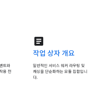
article
작업 상자 개요
이벤트와
일반적인 서비스 워커 라우팅 및
작용 전
캐싱을 단순화하는 모듈 집합입니
다.