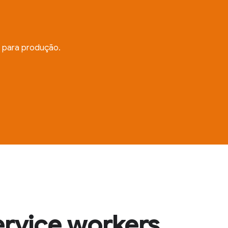
s para produção.
ervice workers