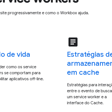
 site progressivamente e como o Workbox ajuda.
e
article
lo de vida
Estratégias d
armazename
der como os service
em cache
rs se comportam para
litar aplicativos off-line.
Estratégias para interaç
entre o evento de busca
um service worker e a
interface do Cache.