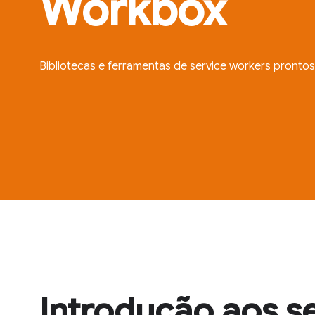
Workbox
Bibliotecas e ferramentas de service workers pronto
Introdução aos s