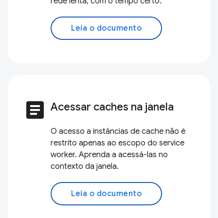
rede lenta, com o tempo certo.
Leia o documento
article
Acessar caches na janela
O acesso a instâncias de cache não é
restrito apenas ao escopo do service
worker. Aprenda a acessá-las no
contexto da janela.
Leia o documento