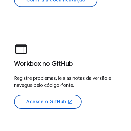
Confira a documentação
web
Workbox no GitHub
Registre problemas, leia as notas da versão e
navegue pelo código-fonte.
Acesse o GitHub
open_in_new