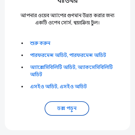
বাতিঘর
আপনার ওয়েব অ্যাপের গুণমান উন্নত করার জন্য
একটি ওপেন সোর্স, স্বয়ংক্রিয় টুল।
শুরু করুন
পারফরমেন্স অডিট, পারফরমেন্স অডিট
অ্যাক্সেসিবিলিটি অডিট, অ্যাকসেসিবিলিটি
অডিট
এসইও অডিট, এসইও অডিট
ডক্স পড়ুন