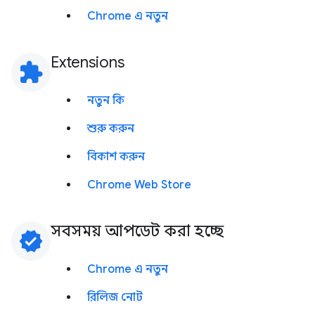
Chrome এ নতুন
Extensions
extension
নতুন কি
শুরু করুন
বিকাশ করুন
Chrome Web Store
সবসময় আপডেট করা হচ্ছে
verified
Chrome এ নতুন
রিলিজ নোট