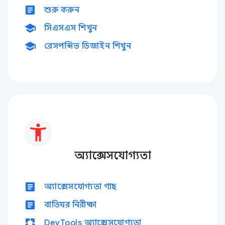
article
শুরু করুন
school
সিএসএস শিখুন
school
রেসপন্সিভ ডিজাইন শিখুন
অ্যাক্সেসযোগ্যতা
article
অ্যাক্সেসযোগ্যতা গাছ
article
বাতিঘর নিরীক্ষা
pages
DevTools অ্যাক্সেসযোগ্যতা