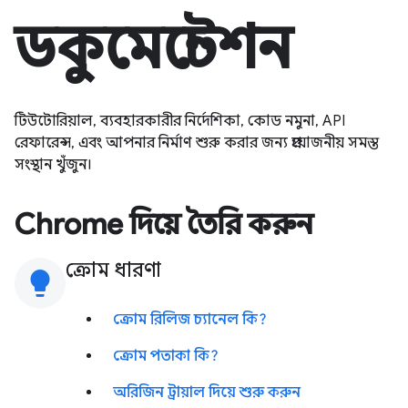
ডকুমেন্টেশন
টিউটোরিয়াল, ব্যবহারকারীর নির্দেশিকা, কোড নমুনা, API
রেফারেন্স, এবং আপনার নির্মাণ শুরু করার জন্য প্রয়োজনীয় সমস্ত
সংস্থান খুঁজুন।
Chrome দিয়ে তৈরি করুন
ক্রোম ধারণা
lightbulb
ক্রোম রিলিজ চ্যানেল কি?
ক্রোম পতাকা কি?
অরিজিন ট্রায়াল দিয়ে শুরু করুন