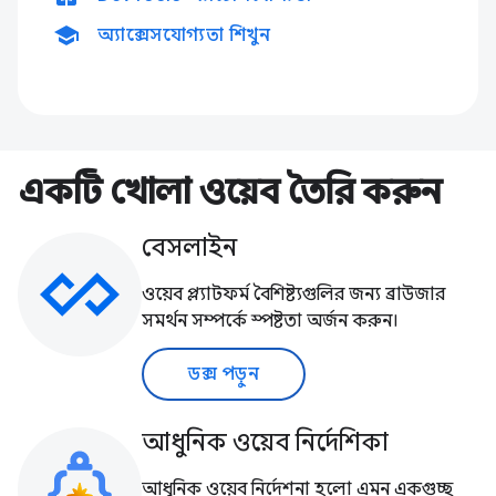
school
অ্যাক্সেসযোগ্যতা শিখুন
একটি খোলা ওয়েব তৈরি করুন
বেসলাইন
ওয়েব প্ল্যাটফর্ম বৈশিষ্ট্যগুলির জন্য ব্রাউজার
সমর্থন সম্পর্কে স্পষ্টতা অর্জন করুন।
ডক্স পড়ুন
আধুনিক ওয়েব নির্দেশিকা
আধুনিক ওয়েব নির্দেশনা হলো এমন একগুচ্ছ