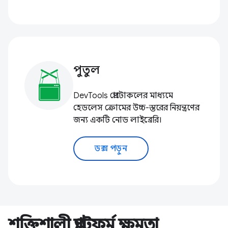
পুতুল
DevTools প্রোটোকলের মাধ্যমে
হেডলেস ক্রোমের উচ্চ-স্তরের নিয়ন্ত্রণের
জন্য একটি নোড লাইব্রেরি।
ডক্স পড়ুন
শক্তিশালী প্ল্যাটফর্ম ক্ষমতা