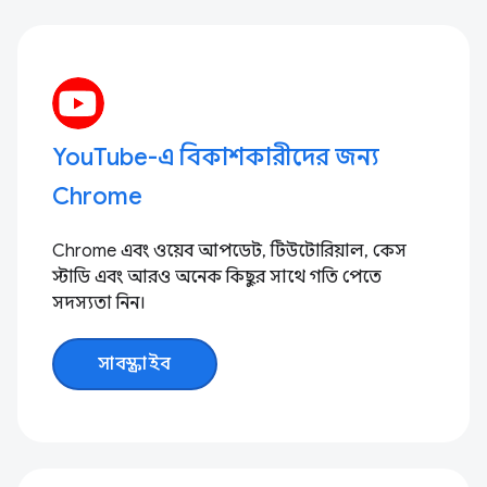
YouTube-এ বিকাশকারীদের জন্য
Chrome
Chrome এবং ওয়েব আপডেট, টিউটোরিয়াল, কেস
স্টাডি এবং আরও অনেক কিছুর সাথে গতি পেতে
সদস্যতা নিন।
সাবস্ক্রাইব