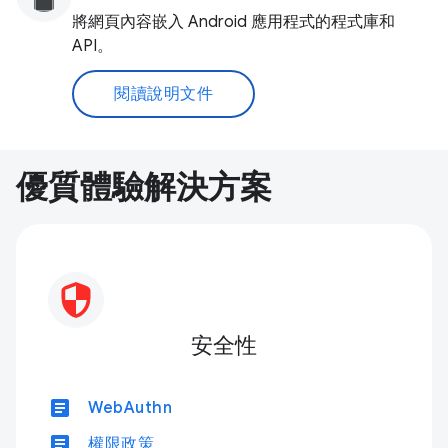
將網頁內容嵌入 Android 應用程式的程式庫和
API。
閱讀說明文件
優質體驗解決方案
安全性
article
WebAuthn
article
權限政策