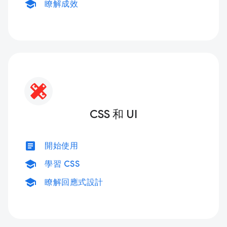
school
瞭解成效
CSS 和 UI
article
開始使用
school
學習 CSS
school
瞭解回應式設計