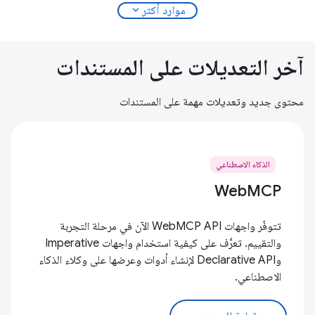
expand_more
موارد أكثر
آخر التعديلات على المستندات
محتوى جديد وتعديلات مهمة على المستندات
الذكاء الاصطناعي
WebMCP
تتوفّر واجهات WebMCP API الآن في مرحلة التجربة
والتقييم. تعرَّف على كيفية استخدام واجهات Imperative
وDeclarative API لإنشاء أدوات وعرضها على وكلاء الذكاء
الاصطناعي.