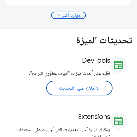
expand_more
موارد أكثر
تحديثات الميزة
DevTools
newspaper
اطّلِع على أحدث ميزات "أدوات مطوّري البرامج".
الاطّلاع على التحديث
Extensions
newspaper
يمكنك قراءة آخر التعديلات التي أُجريت على مستندات