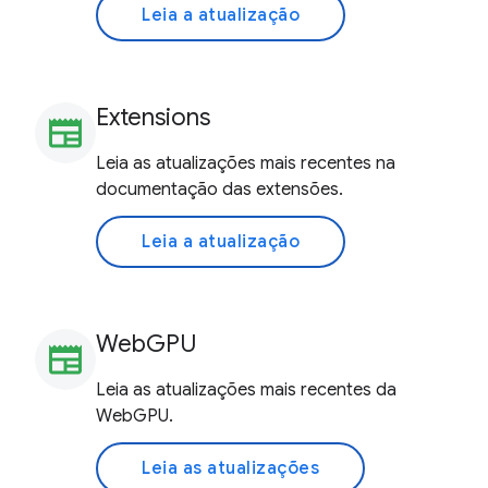
Leia a atualização
Extensions
newspaper
Leia as atualizações mais recentes na
documentação das extensões.
Leia a atualização
WebGPU
newspaper
Leia as atualizações mais recentes da
WebGPU.
Leia as atualizações