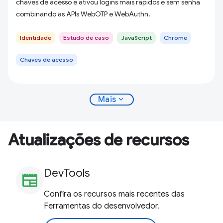
chaves de acesso e ativou logins mais rápidos e sem senha
combinando as APIs WebOTP e WebAuthn.
Identidade
Estudo de caso
JavaScript
Chrome
Chaves de acesso
expand_more
Mais
Atualizações de recursos
DevTools
newspaper
Confira os recursos mais recentes das
Ferramentas do desenvolvedor.