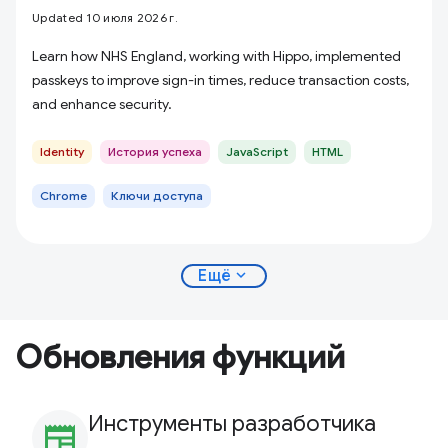
Updated 10 июля 2026 г.
Learn how NHS England, working with Hippo, implemented
passkeys to improve sign-in times, reduce transaction costs,
and enhance security.
Identity
История успеха
JavaScript
HTML
Chrome
Ключи доступа
expand_more
Ещё
Обновления функций
Инструменты разработчика
newspaper