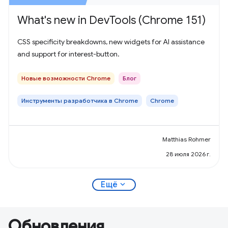
What's new in DevTools (Chrome 151)
CSS specificity breakdowns, new widgets for AI assistance
and support for interest-button.
Новые возможности Chrome
Блог
Инструменты разработчика в Chrome
Chrome
Matthias Rohmer
28 июля 2026 г.
expand_more
Ещё
Обновления