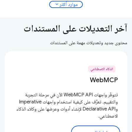
expand_more
موارد أكثر
آخر التعديلات على المستندات
محتوى جديد وتعديلات مهمة على المستندات
الذكاء الاصطناعي
WebMCP
تتوفّر واجهات WebMCP API الآن في مرحلة التجربة
والتقييم. تعرَّف على كيفية استخدام واجهات Imperative
وDeclarative API لإنشاء أدوات وعرضها على وكلاء الذكاء
الاصطناعي.