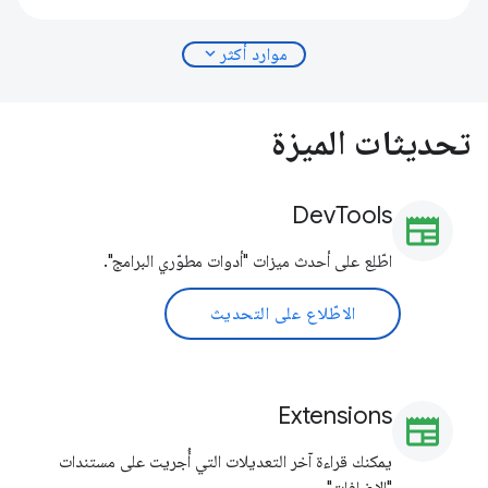
expand_more
موارد أكثر
تحديثات الميزة
DevTools
newspaper
اطّلِع على أحدث ميزات "أدوات مطوّري البرامج".
الاطّلاع على التحديث
Extensions
newspaper
يمكنك قراءة آخر التعديلات التي أُجريت على مستندات