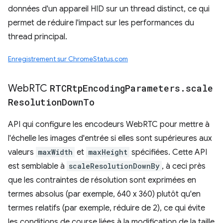
données d'un appareil HID sur un thread distinct, ce qui
permet de réduire l'impact sur les performances du
thread principal.
Enregistrement sur ChromeStatus.com
Web
RTC
RTCRtp
Encoding
Parameters
.
scale
Resolution
Down
To
API qui configure les encodeurs WebRTC pour mettre à
l'échelle les images d'entrée si elles sont supérieures aux
valeurs
maxWidth
et
maxHeight
spécifiées. Cette API
est semblable à
scaleResolutionDownBy
, à ceci près
que les contraintes de résolution sont exprimées en
termes absolus (par exemple, 640 x 360) plutôt qu'en
termes relatifs (par exemple, réduire de 2), ce qui évite
les conditions de course liées à la modification de la taille