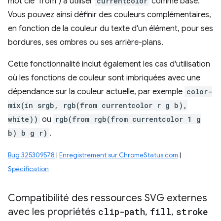
mot clé "from") à utiliser
currentcolor
comme base.
Vous pouvez ainsi définir des couleurs complémentaires,
en fonction de la couleur du texte d'un élément, pour ses
bordures, ses ombres ou ses arrière-plans.
Cette fonctionnalité inclut également les cas d'utilisation
où les fonctions de couleur sont imbriquées avec une
dépendance sur la couleur actuelle, par exemple
color-
mix(in srgb, rgb(from currentcolor r g b),
white))
ou
rgb(from rgb(from currentcolor 1 g
b) b g r)
.
Bug 325309578
|
Enregistrement sur ChromeStatus.com
|
Spécification
Compatibilité des ressources SVG externes
avec les propriétés
clip-path
,
fill
,
stroke