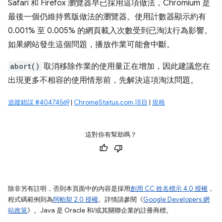
Safari 和 Firefox 瀏覽器早已採用這項做法，Chromium 是
最後一個仍維持舊版做法的瀏覽器。使用計數器顯示約有
0.001% 至 0.005% 的網頁載入次數受到已淘汰行為影響。
如果網站發生這個問題，播放作業可能會中斷。
abort()
取消移除作業的使用量正在增加，因此建議您在
出現更多不相容的使用情形前，先解決這項淘汰問題。
追蹤錯誤 #40474569
|
ChromeStatus.com 項目
|
規格
這對你有幫助嗎？
除非另有註明，否則本頁面中的內容是採用
創用 CC 姓名標示 4.0 授權
，
程式碼範例則為
阿帕契 2.0 授權
。詳情請參閱《
Google Developers 網
站政策
》。Java 是 Oracle 和/或其關聯企業的註冊商標。