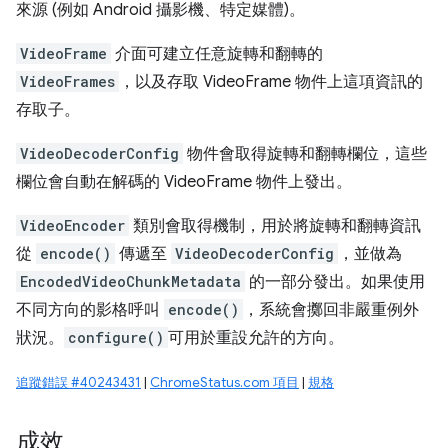
來源 (例如 Android 攝影機、特定媒體)。
VideoFrame
介面可建立任意旋轉和翻轉的
VideoFrames
，以及存取 VideoFrame 物件上這項資訊的
存取子。
VideoDecoderConfig
物件會取得旋轉和翻轉欄位，這些
欄位會自動在解碼的 VideoFrame 物件上發出。
VideoEncoder
類別會取得機制，用於將旋轉和翻轉資訊
從
encode()
傳遞至
VideoDecoderConfig
，並做為
EncodedVideoChunkMetadata
的一部分發出。如果使用
不同方向的影格呼叫
encode()
，系統會擲回非嚴重例外
狀況。
configure()
可用於重設允許的方向。
追蹤錯誤 #40243431
|
ChromeStatus.com 項目
|
規格
成效