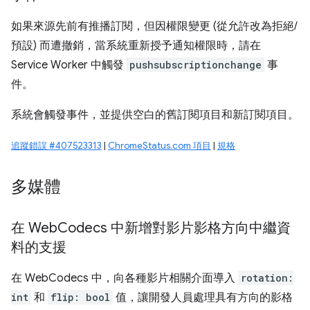
如果來源先前有推播訂閱，但因權限變更 (從允許改為拒絕/
預設) 而遭撤銷，當系統重新授予通知權限時，請在
Service Worker 中觸發
pushsubscriptionchange
事
件。
系統會觸發事件，並提供空白的舊訂閱項目和新訂閱項目。
追蹤錯誤 #407523313
|
ChromeStatus.com 項目
|
規格
多媒體
在 Web
Codecs 中新增對影片影格方向中繼資
料的支援
在 WebCodecs 中，向各種影片相關介面導入
rotation:
int
和
flip: bool
值，讓開發人員處理具有方向的影格