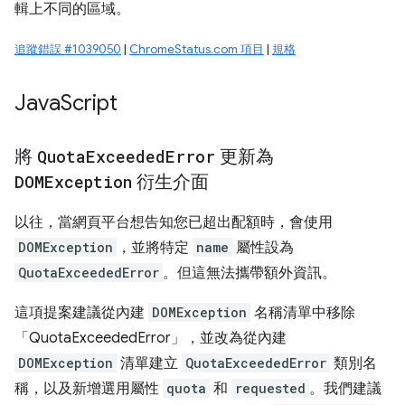
輯上不同的區域。
追蹤錯誤 #1039050
|
ChromeStatus.com 項目
|
規格
Java
Script
將
Quota
Exceeded
Error
更新為
DOMException
衍生介面
以往，當網頁平台想告知您已超出配額時，會使用
DOMException
，並將特定
name
屬性設為
QuotaExceededError
。但這無法攜帶額外資訊。
這項提案建議從內建
DOMException
名稱清單中移除
「QuotaExceededError」，並改為從內建
DOMException
清單建立
QuotaExceededError
類別名
稱，以及新增選用屬性
quota
和
requested
。我們建議