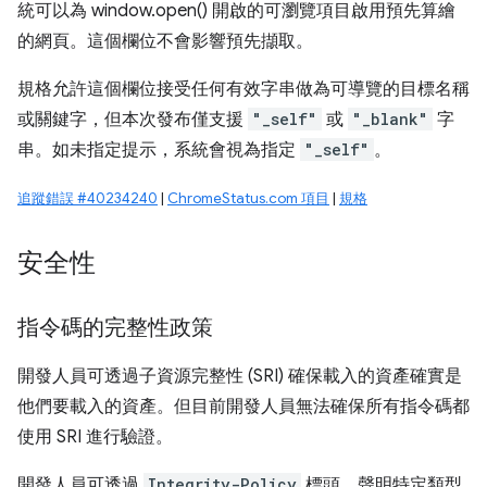
統可以為 window.open() 開啟的可瀏覽項目啟用預先算繪
的網頁。這個欄位不會影響預先擷取。
規格允許這個欄位接受任何有效字串做為可導覽的目標名稱
或關鍵字，但本次發布僅支援
"_self"
或
"_blank"
字
串。如未指定提示，系統會視為指定
"_self"
。
追蹤錯誤 #40234240
|
ChromeStatus.com 項目
|
規格
安全性
指令碼的完整性政策
開發人員可透過子資源完整性 (SRI) 確保載入的資產確實是
他們要載入的資產。但目前開發人員無法確保所有指令碼都
使用 SRI 進行驗證。
開發人員可透過
Integrity-Policy
標頭，聲明特定類型