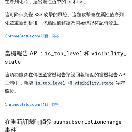
在序列化時，逸出屬性值中的
<
和
>
。
這可降低突變 XSS 攻擊的風險。這類攻擊會在屬性值序列
化並重新剖析後，將屬性值解讀為開始標記符記時發生。
ChromeStatus.com 項目
|
規格
當機報告 API：
is
_
top
_
level
和
visibility
_
state
這項功能會在傳送至當機報告預設回報端點的當機報告 API
主體中，新增
is_top_level
和
visibility_state
字串
欄位。
ChromeStatus.com 項目
|
規格
在重新訂閱時觸發
pushsubscriptionchange
事件