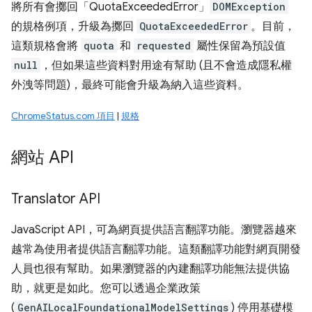
將所有會擲回「QuotaExceededError」
DOMException
的規格例項，升級為擲回
QuotaExceededError
。目前，
這類規格會將
quota
和
requested
屬性保留為預設值
null
，但如果這些資料對用途有幫助 (且不會造成隱私權
外洩等問題)，最終可能會升級為納入這些資料。
ChromeStatus.com 項目
|
規格
網站 API
Translator API
JavaScript API，可為網頁提供語言翻譯功能。瀏覽器越來
越常為使用者提供語言翻譯功能。這類翻譯功能對網頁開發
人員也很有幫助。如果瀏覽器的內建翻譯功能無法提供協
助，就更是如此。您可以透過企業政策
(
GenAILocalFoundationalModelSettings
) 停用基礎模