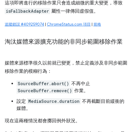
這項即將進行的移除作業只會造成細微的重大變更，導致
isFallbackAdapter
屬性一律傳回虛假值。
追蹤錯誤 #409259074
|
ChromeStatus.com 項目
|
規格
淘汰媒體來源擴充功能的非同步範圍移除作業
媒體來源標準很久以前就已變更，禁止定義涉及非同步範圍
移除作業的模糊行為：
SourceBuffer.abort()
不再中止
SourceBuffer.remove()
作業。
設定
MediaSource.duration
不再截斷目前緩衝的
媒體。
現在這兩種情況都會擲回例外狀況。