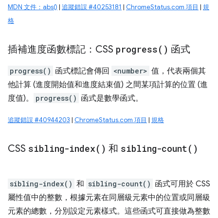
MDN 文件：abs()
|
追蹤錯誤 #40253181
|
ChromeStatus.com 項目
|
規
格
插補進度函數標記：CSS
progress(
)
函式
progress()
函式標記會傳回
<number>
值，代表兩個其
他計算 (進度開始值和進度結束值) 之間某項計算的位置 (進
度值)。
progress()
函式是數學函式。
追蹤錯誤 #40944203
|
ChromeStatus.com 項目
|
規格
CSS
sibling-index(
)
和
sibling-count(
)
sibling-index()
和
sibling-count()
函式可用於 CSS
屬性值中的整數，根據元素在同層級元素中的位置或同層級
元素的總數，分別設定元素樣式。這些函式可直接做為整數