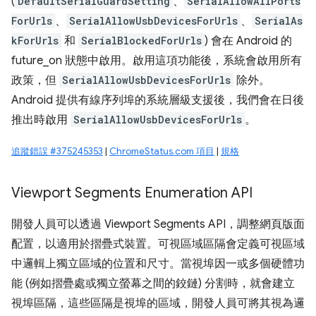
(
DefaultSerialGuardSetting
、
SerialAllowAllPorts
ForUrls
、
SerialAllowUsbDevicesForUrls
、
SerialAs
kForUrls
和
SerialBlockedForUrls
) 會在 Android 的
future_on 狀態中啟用。啟用這項功能後，系統會啟用所有
政策，但
SerialAllowUsbDevicesForUrls
除外。
Android 提供有線序列埠的系統層級支援後，我們會在日後
推出時啟用
SerialAllowUsbDevicesForUrls
。
追蹤錯誤 #375245353
|
ChromeStatus.com 項目
|
規格
Viewport Segments Enumeration API
開發人員可以透過 Viewport Segments API，調整網頁版面
配置，以適用於摺疊式裝置。可視區域區隔會定義可視區域
中邏輯上獨立區域的位置和尺寸。當視埠因一或多個硬體功
能 (例如摺疊處或獨立螢幕之間的鉸鏈) 分割時，就會建立
視埠區隔，這些區隔是視埠的區域，開發人員可將其視為邏