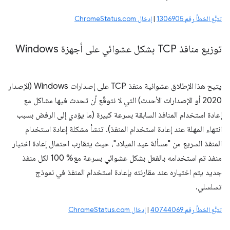
تتبُّع الخطأ رقم 1306905
|
إدخال ChromeStatus.com
توزيع منافذ TCP بشكل عشوائي على أجهزة Windows
يتيح هذا الإطلاق عشوائية منفذ TCP على إصدارات Windows (الإصدار
2020 أو الإصدارات الأحدث) التي لا نتوقّع أن تحدث فيها مشاكل مع
إعادة استخدام المنافذ السابقة بسرعة كبيرة (ما يؤدي إلى الرفض بسبب
انتهاء المهلة عند إعادة استخدام المنفذ). تنشأ مشكلة إعادة استخدام
المنفذ السريع من "مسألة عيد الميلاد"، حيث يتقارب احتمال إعادة اختيار
منفذ تم استخدامه بالفعل بشكل عشوائي بسرعة مع% 100 لكل منفذ
جديد يتم اختياره عند مقارنته بإعادة استخدام المنفذ في نموذج
تسلسلي.
تتبُّع الخطأ رقم 40744069
|
إدخال ChromeStatus.com