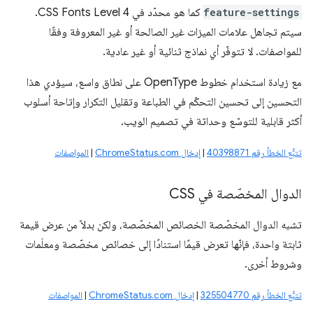
feature-settings
كما هو محدّد في CSS Fonts Level 4.
سيتم تجاهل علامات الميزات غير الصالحة أو غير المعروفة وفقًا
للمواصفات. لا تتوفّر أي نماذج ثنائية أو غير عادية.
مع زيادة استخدام خطوط OpenType على نطاق واسع، سيؤدي هذا
التحسين إلى تحسين التحكّم في الطباعة وتقليل التكرار وإتاحة أسلوب
أكثر قابلية للتوسّع وحداثة في تصميم الويب.
تتبُّع الخطأ رقم 40398871
|
إدخال ChromeStatus.com
|
المواصفات
الدوال المخصّصة في CSS
تشبه الدوال المخصّصة الخصائص المخصّصة، ولكن بدلاً من عرض قيمة
ثابتة واحدة، فإنّها تعرض قيمًا استنادًا إلى خصائص مخصّصة ومعلَمات
وشروط أخرى.
تتبُّع الخطأ رقم 325504770
|
إدخال ChromeStatus.com
|
المواصفات