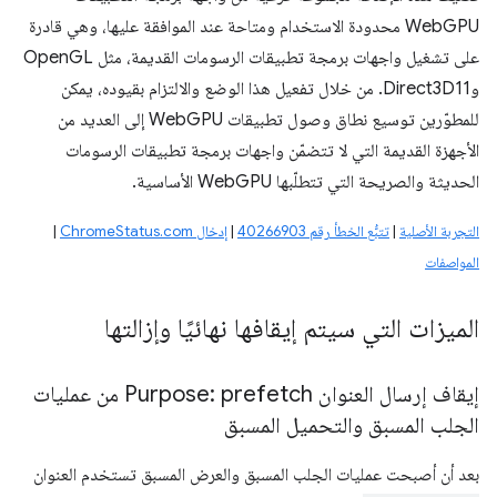
WebGPU محدودة الاستخدام ومتاحة عند الموافقة عليها، وهي قادرة
على تشغيل واجهات برمجة تطبيقات الرسومات القديمة، مثل OpenGL
وDirect3D11. من خلال تفعيل هذا الوضع والالتزام بقيوده، يمكن
للمطوّرين توسيع نطاق وصول تطبيقات WebGPU إلى العديد من
الأجهزة القديمة التي لا تتضمّن واجهات برمجة تطبيقات الرسومات
الحديثة والصريحة التي تتطلّبها WebGPU الأساسية.
التجربة الأصلية
|
تتبُّع الخطأ رقم 40266903
|
إدخال ChromeStatus.com
|
المواصفات
الميزات التي سيتم إيقافها نهائيًا وإزالتها
إيقاف إرسال العنوان Purpose: prefetch من عمليات
الجلب المسبق والتحميل المسبق
بعد أن أصبحت عمليات الجلب المسبق والعرض المسبق تستخدم العنوان