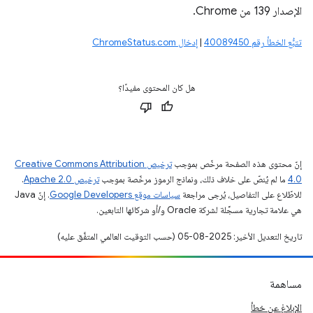
الإصدار 139 من Chrome.
تتبُّع الخطأ رقم 40089450
|
إدخال ChromeStatus.com
هل كان المحتوى مفيدًا؟
إنّ محتوى هذه الصفحة مرخّص بموجب
ترخيص Creative Commons Attribution
4.0‏
ما لم يُنصّ على خلاف ذلك، ونماذج الرموز مرخّصة بموجب
ترخيص Apache 2.0‏
.
للاطّلاع على التفاصيل، يُرجى مراجعة
سياسات موقع Google Developers‏
. إنّ Java
هي علامة تجارية مسجَّلة لشركة Oracle و/أو شركائها التابعين.
تاريخ التعديل الأخير: 2025-08-05 (حسب التوقيت العالمي المتفَّق عليه)
مساهمة
الإبلاغ عن خطأ