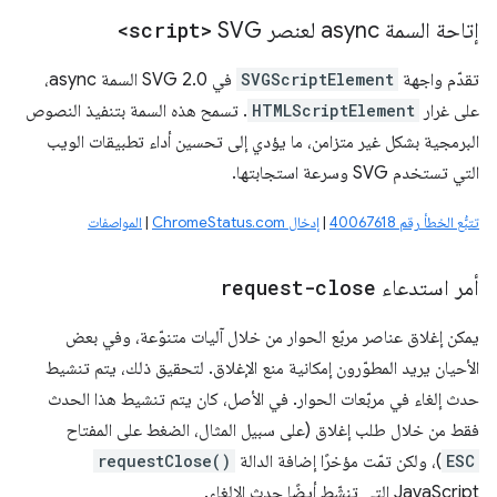
إتاحة السمة async لعنصر SVG
<script>
تقدّم واجهة
SVGScriptElement
في SVG 2.0 السمة async،
على غرار
HTMLScriptElement
. تسمح هذه السمة بتنفيذ النصوص
البرمجية بشكل غير متزامن، ما يؤدي إلى تحسين أداء تطبيقات الويب
التي تستخدم SVG وسرعة استجابتها.
تتبُّع الخطأ رقم 40067618
|
إدخال ChromeStatus.com
|
المواصفات
أمر استدعاء
request-close
يمكن إغلاق عناصر مربّع الحوار من خلال آليات متنوّعة، وفي بعض
الأحيان يريد المطوّرون إمكانية منع الإغلاق. لتحقيق ذلك، يتم تنشيط
حدث إلغاء في مربّعات الحوار. في الأصل، كان يتم تنشيط هذا الحدث
فقط من خلال طلب إغلاق (على سبيل المثال، الضغط على المفتاح
ESC
)، ولكن تمّت مؤخرًا إضافة الدالة
requestClose()
JavaScript التي تنشّط أيضًا حدث الإلغاء.