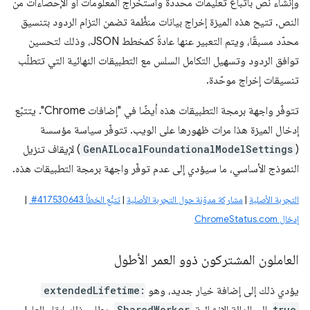
وإنشاء نص باتّباع تعليمات محدّدة واستخراج المعلومات أو الإحصاءات من
النص. تتيح هذه الميزة إخراج بيانات منظَّمة تضمن التزام الردود بتنسيق
محدّد مسبقًا، ويتم التعبير عنها عادةً كمخطط JSON، وذلك لتحسين
توافق الردود وتسهيل التكامل السلس مع التطبيقات النهائية التي تتطلّب
تنسيقات إخراج موحّدة.
تتوفّر واجهة برمجة التطبيقات هذه أيضًا في "إضافات Chrome". يتتبّع
إدخال الميزة هذا مرات ظهورها على الويب. تتوفّر سياسة مؤسسة
(
GenAILocalFoundationalModelSettings
) لإيقاف تنزيل
النموذج الأساسي، ما سيؤدي إلى عدم توفّر واجهة برمجة التطبيقات هذه.
التجربة الأصلية
|
مشاركة مدوّنة حول التجربة الأصلية
|
تتبُّع الخطأ ‎ #417530643
|
إدخال ChromeStatus.com
العاملون المشتركون ذوو العمر الأطول
يؤدي ذلك إلى إضافة خيار جديد، وهو
extendedLifetime:
SharedWorker
true