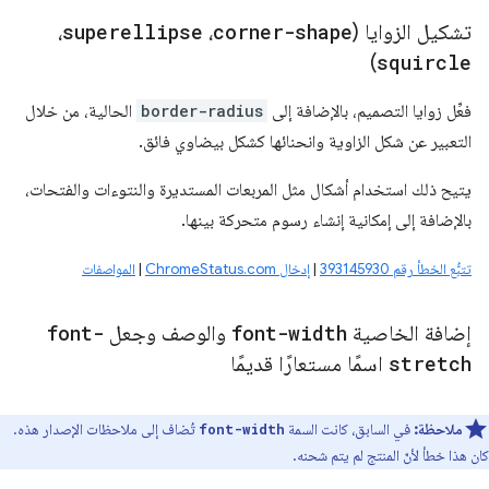
تشكيل الزوايا (
corner-shape
،
superellipse
،
)
squircle
فعِّل زوايا التصميم، بالإضافة إلى
border-radius
الحالية، من خلال
التعبير عن شكل الزاوية وانحنائها كشكل بيضاوي فائق.
يتيح ذلك استخدام أشكال مثل المربعات المستديرة والنتوءات والفتحات،
بالإضافة إلى إمكانية إنشاء رسوم متحركة بينها.
تتبُّع الخطأ رقم 393145930
|
إدخال ChromeStatus.com
|
المواصفات
إضافة الخاصية
font-width
والوصف وجعل
font-
stretch
اسمًا مستعارًا قديمًا
ملاحظة:
في السابق، كانت السمة
تُضاف إلى ملاحظات الإصدار هذه.
font-width
كان هذا خطأ لأنّ المنتج لم يتم شحنه.