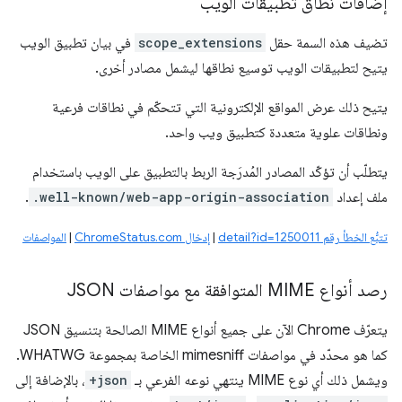
إضافات نطاق تطبيقات الويب
تضيف هذه السمة حقل
scope_extensions
في بيان تطبيق الويب
يتيح لتطبيقات الويب توسيع نطاقها ليشمل مصادر أخرى.
يتيح ذلك عرض المواقع الإلكترونية التي تتحكّم في نطاقات فرعية
ونطاقات علوية متعددة كتطبيق ويب واحد.
يتطلّب أن تؤكّد المصادر المُدرَجة الربط بالتطبيق على الويب باستخدام
ملف إعداد
.well-known/web-app-origin-association
.
تتبُّع الخطأ رقم detail?id=1250011
|
إدخال ChromeStatus.com
|
المواصفات
رصد أنواع MIME المتوافقة مع مواصفات JSON
يتعرّف Chrome الآن على جميع أنواع MIME الصالحة بتنسيق JSON
كما هو محدّد في مواصفات mimesniff الخاصة بمجموعة WHATWG.
ويشمل ذلك أي نوع MIME ينتهي نوعه الفرعي بـ
+json
، بالإضافة إلى