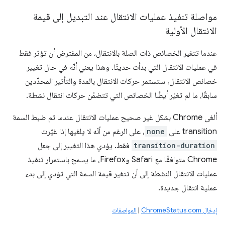
مواصلة تنفيذ عمليات الانتقال عند التبديل إلى قيمة
الانتقال الأولية
عندما تتغير الخصائص ذات الصلة بالانتقال، من المفترض أن تؤثر فقط
في عمليات الانتقال التي بدأت حديثًا. وهذا يعني أنّه في حال تغيير
خصائص الانتقال، ستستمر حركات الانتقال بالمدة والتأثير المحدّدين
سابقًا، ما لم تغيّر أيضًا الخصائص التي تتضمّن حركات انتقال نشطة.
ألغى Chrome بشكل غير صحيح عمليات الانتقال عندما تم ضبط السمة
transition على
none
، على الرغم من أنّه لا يلغيها إذا غيّرت
transition-duration
فقط. يؤدي هذا التغيير إلى جعل
Chrome متوافقًا مع Safari وFirefox، ما يسمح باستمرار تنفيذ
عمليات الانتقال النشطة إلى أن تتغير قيمة السمة التي تؤدي إلى بدء
عملية انتقال جديدة.
إدخال ChromeStatus.com
|
المواصفات