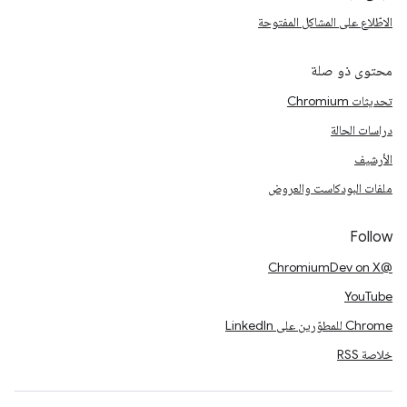
الاطّلاع على المشاكل المفتوحة
محتوى ذو صلة
تحديثات Chromium
دراسات الحالة
الأرشيف
ملفات البودكاست والعروض
Follow
@ChromiumDev on X
YouTube
Chrome للمطوّرين على LinkedIn
خلاصة RSS