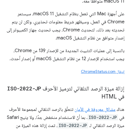
macOS 11 متوافقًا معه.
على أجهزة Mac التي تعمل بنظام التشغيل macOS 11، سيستمر
Chrome في العمل، وسيظهر شريط معلومات تحذيري، ولكن لن يتم
تحديثه بعد ذلك. لتحديث Chrome، يجب تحديث جهاز الكمبيوتر إلى
إصدار متوافق من نظام التشغيل macOS.
بالنسبة إلى عمليات التثبيت الجديدة من الإصدار 139 من Chrome،
يجب استخدام الإصدار 12 من نظام التشغيل macOS أو إصدار أحدث.
إدخال ChromeStatus.com
إزالة ميزة الرصد التلقائي لترميز الأحرف
ISO-2022-JP
في HTML
هناك
مشاكل معروفة في الأمان
تتعلّق بالرصد التلقائي لمجموعة الأحرف
في
ISO-2022-JP
. بما أنّ الاستخدام منخفض جدًا، ولا يتيح Safari
ميزة الرصد التلقائي لـ
ISO-2022-JP
، تمت إزالة هذه الميزة من