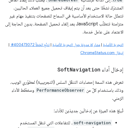
، إلى الدالة الإنشائية
. يطلب ذلك إبقاء العامل
المشترَك نشطًا حتى بعد أن يتم إيقاف تحميل جميع العملاء الحاليين.
تتمثّل حالة الاستخدام الأساسية في السماح للصفحات بتنفيذ مهام غير
متزامنة تتطلّب JavaScript بعد إلغاء تحميل الصفحة، بدون الحاجة إلى
الاعتماد على عامل خدمة.
التجربة الأصلية
|
مشاركة مدونة حول التجربة الأصلية
|
تتبُّع الخطأ ‎ #400473072
|
إدخال ChromeStatus.com
إدخال أداء
Navigation
Soft
تعرض هذه السمة إحصاءات التنقّل السلس (التجريبية) لمطوّري الويب،
وذلك باستخدام كلّ من
PerformanceObserver
ومخطّط الأداء
الزمني.
تُبلغ هذه الميزة عن إدخالَين جديدَين للأداء:
soft-navigation
، للتفاعلات التي تنقل المستخدم