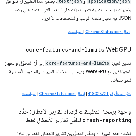
application/json
و
text/json
. يضمن هذا التغيير أن تتوافق
واجهات برمجة التطبيقات والميزات على الويب التي تعتمد على رصد
JSON مع معيار منصة الويب والمتصفحات الأخرى.
إدخال ChromeStatus.com
|
المواصفات
core-features-and-limits
Web
GPU
تشير الميزة
core-features-and-limits
إلى أنّ المحوّل والجهاز
المتوافقَين مع WebGPU يتيحان استخدام الميزات والحدود الأساسية
للمواصفات.
تتبُّع الخطأ رقم 418025721
|
إدخال ChromeStatus.com
|
المواصفات
واجهة برمجة التطبيقات لإعداد تقارير الأعطال: حدِّد
crash-reporting
لتلقّي تقارير الأعطال فقط
تضمن هذه الميزة أن يتلقّى المطوّرون تقارير الأعطال فقط من خلال