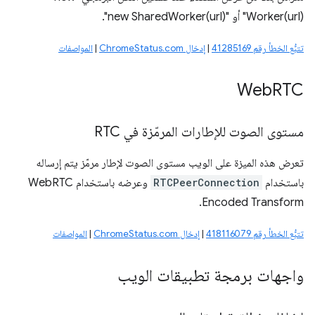
Worker(url)" أو "new SharedWorker(url)".
تتبُّع الخطأ رقم 41285169
|
إدخال ChromeStatus.com
|
المواصفات
Web
RTC
مستوى الصوت للإطارات المرمّزة في RTC
تعرض هذه الميزة على الويب مستوى الصوت لإطار مرمّز يتم إرساله
باستخدام
RTCPeerConnection
وعرضه باستخدام WebRTC
Encoded Transform.
تتبُّع الخطأ رقم 418116079
|
إدخال ChromeStatus.com
|
المواصفات
واجهات برمجة تطبيقات الويب