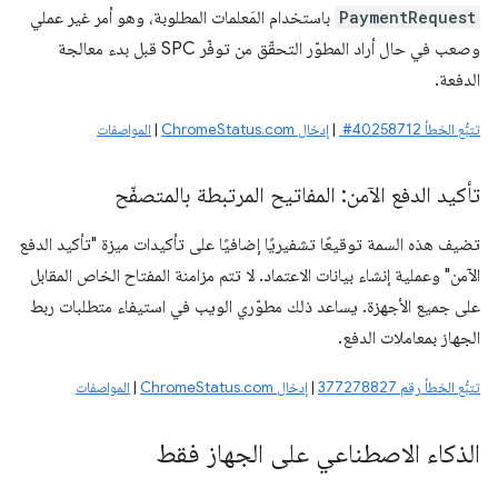
PaymentRequest
باستخدام المَعلمات المطلوبة، وهو أمر غير عملي
وصعب في حال أراد المطوّر التحقّق من توفّر SPC قبل بدء معالجة
الدفعة.
تتبُّع الخطأ ‎ #40258712
|
إدخال ChromeStatus.com
|
المواصفات
تأكيد الدفع الآمن: المفاتيح المرتبطة بالمتصفّح
تضيف هذه السمة توقيعًا تشفيريًا إضافيًا على تأكيدات ميزة "تأكيد الدفع
الآمن" وعملية إنشاء بيانات الاعتماد. لا تتم مزامنة المفتاح الخاص المقابل
على جميع الأجهزة. يساعد ذلك مطوّري الويب في استيفاء متطلبات ربط
الجهاز بمعاملات الدفع.
تتبُّع الخطأ رقم 377278827
|
إدخال ChromeStatus.com
|
المواصفات
الذكاء الاصطناعي على الجهاز فقط