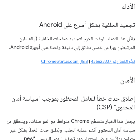
الأداء
تجميد الخلفية بشكل أسرع على Android
يقلّل هذا الإعداد الوقت اللازم لتجميد صفحات الخلفية (والعاملين
المرتبطين بها) من خمس دقائق إلى دقيقة واحدة على أجهزة Android.
تتبُّع الخطأ رقم 435623337
|
إدخال ChromeStatus.com
الأمان
إطلاق حدث خطأ للعامل المحظور بموجب "سياسة أمان
المحتوى" (CSP)
يجعل هذا الخيار متصفّح Chrome متوافقًا مع المواصفات، ويتحقّق من
سياسة أمان المحتوى أثناء عملية الجلب، ويُطلق حدث الخطأ بشكل غير
متزامن بدلاً من عرض استثناء عند تشغيل النص البرمجي "new