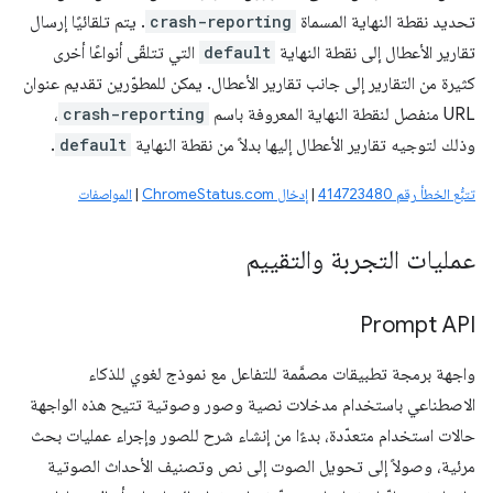
تحديد نقطة النهاية المسماة
crash-reporting
. يتم تلقائيًا إرسال
تقارير الأعطال إلى نقطة النهاية
default
التي تتلقّى أنواعًا أخرى
كثيرة من التقارير إلى جانب تقارير الأعطال. يمكن للمطوّرين تقديم عنوان
URL منفصل لنقطة النهاية المعروفة باسم
crash-reporting
،
وذلك لتوجيه تقارير الأعطال إليها بدلاً من نقطة النهاية
default
.
تتبُّع الخطأ رقم 414723480
|
إدخال ChromeStatus.com
|
المواصفات
عمليات التجربة والتقييم
Prompt API
واجهة برمجة تطبيقات مصمَّمة للتفاعل مع نموذج لغوي للذكاء
الاصطناعي باستخدام مدخلات نصية وصور وصوتية تتيح هذه الواجهة
حالات استخدام متعدّدة، بدءًا من إنشاء شرح للصور وإجراء عمليات بحث
مرئية، وصولاً إلى تحويل الصوت إلى نص وتصنيف الأحداث الصوتية