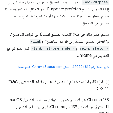
Sec-Purpose
لعمليات الجلب المسبق والعرض المسبق، سننتقل إلى
إزالة العنوان القديم Purpose: prefetch الذي لا يزال يتم تمريره حاليًا.
سيتم إخفاء هذه الميزة خلف علامة ميزة أو مفتاح إيقاف لمنع حدوث
مشاكل في التوافق.
سيتم حصر ذلك في ميزة "الجلب المسبق استنادًا إلى قواعد التخمين"،
و"العرض المسبق استنادًا إلى قواعد التخمين"، و
<link
rel=prefetch>
، و
<link rel=prerender>
غير المتوافق مع
المعايير في Chrome.
تتبُّع الخطأ رقم 420724819
|
إدخال ChromeStatus.com
|
المواصفات
إزالة إمكانية استخدام التطبيق على نظام التشغيل mac
OS 11
‫Chrome 138 هو الإصدار الأخير المتوافق مع نظام التشغيل macOS
11. اعتبارًا من الإصدار 139 من Chrome، لن يكون نظام التشغيل