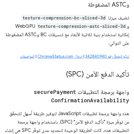
وASTC المضغوطة
تضيف ميزتا
texture-compression-bc-sliced-3d
و
texture-compression-astc-sliced-3d
WebGPU
إمكانية استخدام بنية ثلاثية الأبعاد مع تنسيقات BC وASTC المضغوطة
على التوالي.
تتبُّع الخطأ رقم 342840940
|
إدخال ChromeStatus.com
|
المواصفات
تأكيد الدفع الآمن (SPC)
واجهة برمجة التطبيقات
Payment
secure
Confirmation
Availability
هذه واجهة برمجة تطبيقات JavaScript لتوفير طريقة أسهل للتحقّق
من توفّر ميزة "تأكيد الدفع الآمن" (SPC). باستخدام واجهة برمجة
التطبيقات هذه، كانت الطريقة الوحيدة لتحديد مدى توفّر SPC هي إنشاء