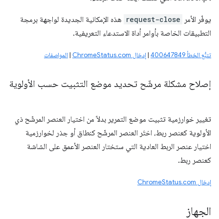
يوفّر الأمر
request-close
هذه الإمكانية الجديدة لواجهة برمجة
التطبيقات الخاصة بأوامر أداة الاستدعاء التعريفية.
تتبُّع الخطأ ‎400647849
|
إدخال ChromeStatus.com
|
المواصفات
إصلاح مشكلة مرشّح تحديد موضع التثبيت حسب الأولوية
تغيير خوارزمية تثبيت موضع التمرير بدلاً من اختيار العنصر المرشّح ذي
الأولوية كعنصر ربط، اختَر العنصر المرشّح كنطاق أو جذر لخوارزمية
اختيار عنصر الربط العادية التي ستختار العنصر الأعمق على الشاشة
كعنصر ربط.
إدخال ChromeStatus.com
الجهاز