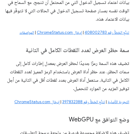
بيانات اعتماد تسجيل الدخول التي من المحتمل أن تنجح، مع السماح في
الوقت نفسه بمسار صفحة تسجيل الدخول في الحالات التي لا تتوفّر فيها
بيانات الاعتماد هذه.
تتبُّع الخطأ رقم 408002783
|
إدخال ChromeStatus.com
|
المواصفات
سمة حظر العرض لعدد اللقطات الكامل في الثانية
تضيف هذه السمة رمزًا جديدًا لحظر العرض بمعدل إطارات كامل إلى
سمات الحظر. عند حظر أداة العرض باستخدام الرمز المميز لعدد اللقطات
الكامل في الثانية، ستعمل أداة العرض بعدد لقطات أقل في الثانية من أجل
توفير المزيد من الموارد للتحميل.
التجربة الأصلية
|
تتبُّع الخطأ رقم 397832388
|
إدخال ChromeStatus.com
وضع التوافق مع Web
GPU
تضيف هذه الإضافة مجموعة فرعية من واجهة برمجة التطبيقات