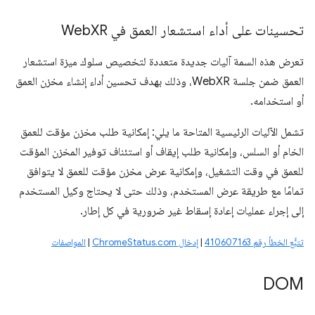
تحسينات على أداء استشعار العمق في Web
XR
تعرض هذه السمة آليات جديدة متعددة لتخصيص سلوك ميزة استشعار
العمق ضمن جلسة WebXR، وذلك بهدف تحسين أداء إنشاء مخزن العمق
أو استخدامه.
تشمل الآليات الرئيسية المتاحة ما يلي: إمكانية طلب مخزن مؤقت للعمق
الخام أو السلس، وإمكانية طلب إيقاف أو استئناف توفير المخزن المؤقت
للعمق في وقت التشغيل، وإمكانية عرض مخزن مؤقت للعمق لا يتوافق
تمامًا مع طريقة عرض المستخدم، وذلك حتى لا يحتاج وكيل المستخدم
إلى إجراء عمليات إعادة إسقاط غير ضرورية في كل إطار.
تتبُّع الخطأ رقم 410607163
|
إدخال ChromeStatus.com
|
المواصفات
DOM