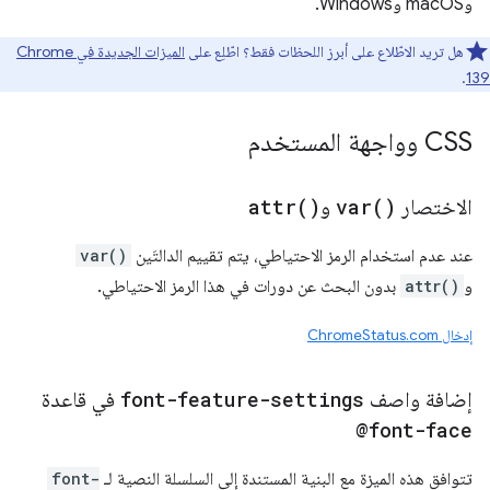
وmacOS وWindows.
هل تريد الاطّلاع على أبرز اللحظات فقط؟ اطّلِع على
الميزات الجديدة في Chrome
.
139
CSS وواجهة المستخدم
الاختصار
)
var(
و
)
attr(
عند عدم استخدام الرمز الاحتياطي، يتم تقييم الدالتَين
var()
و
attr()
بدون البحث عن دورات في هذا الرمز الاحتياطي.
إدخال ChromeStatus.com
إضافة واصف
font-feature-settings
في قاعدة
@font-face
تتوافق هذه الميزة مع البنية المستندة إلى السلسلة النصية لـ
font-