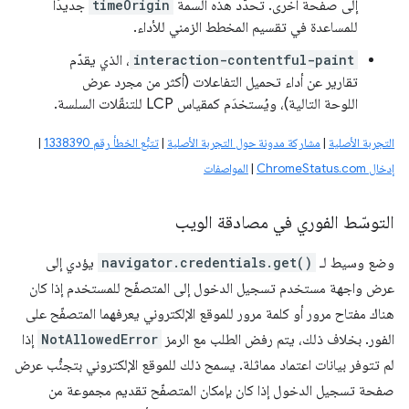
إلى صفحة أخرى. تحدّد هذه السمة
timeOrigin
جديدًا
للمساعدة في تقسيم المخطط الزمني للأداء.
interaction-contentful-paint
، الذي يقدّم
تقارير عن أداء تحميل التفاعلات (أكثر من مجرد عرض
اللوحة التالية)، ويُستخدَم كمقياس LCP للتنقّلات السلسة.
التجربة الأصلية
|
مشاركة مدونة حول التجربة الأصلية
|
تتبُّع الخطأ رقم 1338390
|
إدخال ChromeStatus.com
|
المواصفات
التوسّط الفوري في مصادقة الويب
وضع وسيط لـ
navigator.credentials.get()
يؤدي إلى
عرض واجهة مستخدم تسجيل الدخول إلى المتصفّح للمستخدم إذا كان
هناك مفتاح مرور أو كلمة مرور للموقع الإلكتروني يعرفهما المتصفّح على
الفور. بخلاف ذلك، يتم رفض الطلب مع الرمز
NotAllowedError
إذا
لم تتوفر بيانات اعتماد مماثلة. يسمح ذلك للموقع الإلكتروني بتجنُّب عرض
صفحة تسجيل الدخول إذا كان بإمكان المتصفّح تقديم مجموعة من