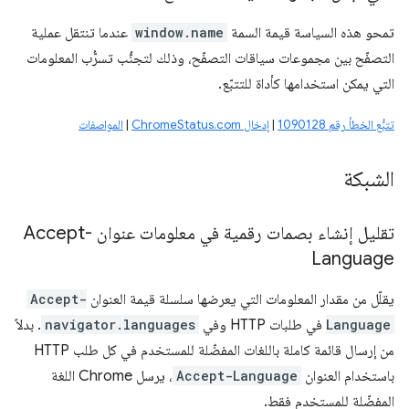
تمحو هذه السياسة قيمة السمة
window.name
عندما تنتقل عملية
التصفّح بين مجموعات سياقات التصفّح، وذلك لتجنُّب تسرُّب المعلومات
التي يمكن استخدامها كأداة للتتبّع.
تتبُّع الخطأ رقم 1090128
|
إدخال ChromeStatus.com
|
المواصفات
الشبكة
تقليل إنشاء بصمات رقمية في معلومات عنوان Accept-
Language
يقلّل من مقدار المعلومات التي يعرضها سلسلة قيمة العنوان
Accept-
Language
في طلبات HTTP وفي
navigator.languages
. بدلاً
من إرسال قائمة كاملة باللغات المفضّلة للمستخدم في كل طلب HTTP
باستخدام العنوان
Accept-Language
، يرسل Chrome اللغة
المفضّلة للمستخدم فقط.