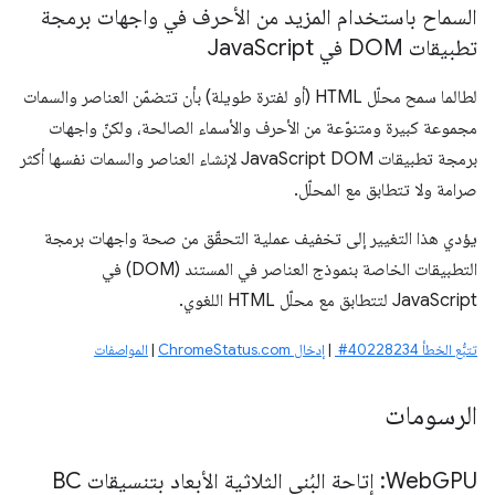
السماح باستخدام المزيد من الأحرف في واجهات برمجة
تطبيقات DOM في Java
Script
لطالما سمح محلّل HTML (أو لفترة طويلة) بأن تتضمّن العناصر والسمات
مجموعة كبيرة ومتنوّعة من الأحرف والأسماء الصالحة، ولكنّ واجهات
برمجة تطبيقات JavaScript DOM لإنشاء العناصر والسمات نفسها أكثر
صرامة ولا تتطابق مع المحلّل.
يؤدي هذا التغيير إلى تخفيف عملية التحقّق من صحة واجهات برمجة
التطبيقات الخاصة بنموذج العناصر في المستند (DOM) في
JavaScript لتتطابق مع محلّل HTML اللغوي.
تتبُّع الخطأ ‎ #40228234
|
إدخال ChromeStatus.com
|
المواصفات
الرسومات
‫Web
GPU: إتاحة البُنى الثلاثية الأبعاد بتنسيقات BC