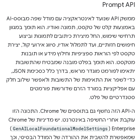
Prompt API
ממשק API שנועד לאינטראקציה עם מודל שפה מבוסס-AI
באמצעות קלט של טקסט, תמונה ואודיו. הוא תומך במגוון
תרחישי שימוש, החל מיצירת כיתובים לתמונות וביצוע
חיפושים חזותיים, ועד לתמלול אודיו, סיווג אירועי קול, יצירת
טקסט לפי הוראות ספציפיות וחילוץ מידע או תובנות
מטקסט. הוא תומך בפלט מובנה שמבטיח שהתשובות
יתאימו לפורמט מוגדר מראש, בדרך כלל כסכימת JSON,
כדי לשפר את התאימות של התשובות ולאפשר שילוב חלק
עם אפליקציות במורד הזרם שדורשות פורמטים
סטנדרטיים של פלט.
ה-API הזה נחשף גם בתוספים של Chrome. התכונה הזו
עוקבת אחרי החשיפה באינטרנט. יש מדיניות של Chrome
Enterprise‏ (
GenAILocalFoundationalModelSettings
)
שמאפשרת להשבית את ההורדה של המודל הבסיסי, וכך