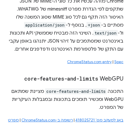
‫Chrome מזהה עכשיו את כל סוגי ה-MIME של JSON
שתקפים לפי הגדרת מפרט mimesniff של WHATWG.
האיסור הזה תקף גם לכל סוג MIME שסוג המשנה שלו
מסתיים ב-
+json
, בנוסף ל-
application/json
ול-
text/json
. השינוי הזה מבטיח שממשקי API ותכונות
באינטרנט שמסתמכים על זיהוי JSON יתנהגו באופן עקבי
עם התקן של פלטפורמת האינטרנט ודפדפנים אחרים.
ChromeStatus.com entry
|
Spec
core-features-and-limits
Web
GPU
התכונה
core-features-and-limits
מציינת שמתאם
WebGPU ומכשיר תומכים בתכונות ובמגבלות העיקריות
של המפרט.
באג למעקב מס' 418025721
|
רשומה ב-ChromeStatus.com
|
מפרט