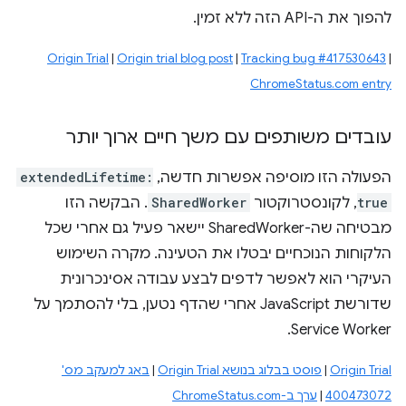
להפוך את ה-API הזה ללא זמין.
Origin Trial
|
Origin trial blog post
|
Tracking bug #417530643
|
ChromeStatus.com entry
עובדים משותפים עם משך חיים ארוך יותר
הפעולה הזו מוסיפה אפשרות חדשה,
extendedLifetime:
true
, לקונסטרוקטור
SharedWorker
. הבקשה הזו
מבטיחה שה-SharedWorker יישאר פעיל גם אחרי שכל
הלקוחות הנוכחיים יבטלו את הטעינה. מקרה השימוש
העיקרי הוא לאפשר לדפים לבצע עבודה אסינכרונית
שדורשת JavaScript אחרי שהדף נטען, בלי להסתמך על
Service Worker.
Origin Trial
|
פוסט בבלוג בנושא Origin Trial
|
באג למעקב מס'
400473072
|
ערך ב-ChromeStatus.com