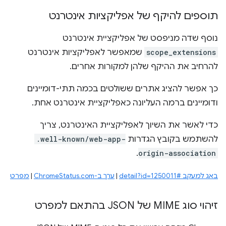
תוספים להיקף של אפליקציות אינטרנט
נוסף שדה מניפסט של אפליקציית אינטרנט
scope_extensions
שמאפשר לאפליקציות אינטרנט
להרחיב את ההיקף שלהן למקורות אחרים.
כך אפשר להציג אתרים ששולטים בכמה תתי-דומיינים
ודומיינים ברמה העליונה כאפליקציית אינטרנט אחת.
כדי לאשר את השיוך לאפליקציית האינטרנט, צריך
להשתמש בקובץ הגדרות
.well-known/web-app-
.
origin-association
באג למעקב #detail?id=1250011
|
ערך ב-ChromeStatus.com
|
מפרט
זיהוי סוג MIME של JSON בהתאם למפרט