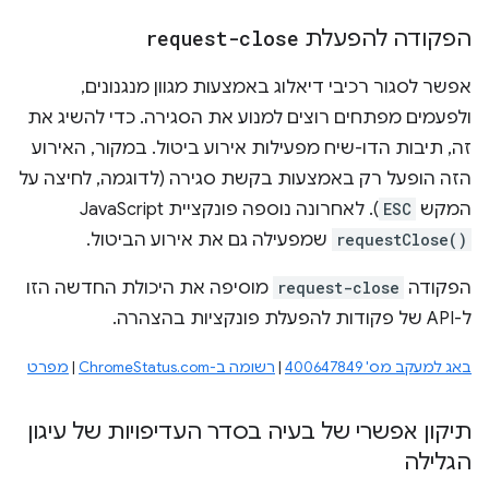
הפקודה להפעלת
request-close
אפשר לסגור רכיבי דיאלוג באמצעות מגוון מנגנונים,
ולפעמים מפתחים רוצים למנוע את הסגירה. כדי להשיג את
זה, תיבות הדו-שיח מפעילות אירוע ביטול. במקור, האירוע
הזה הופעל רק באמצעות בקשת סגירה (לדוגמה, לחיצה על
המקש
ESC
). לאחרונה נוספה פונקציית JavaScript‏
requestClose()
שמפעילה גם את אירוע הביטול.
הפקודה
request-close
מוסיפה את היכולת החדשה הזו
ל-API של פקודות להפעלת פונקציות בהצהרה.
באג למעקב מס' 400647849
|
רשומה ב-ChromeStatus.com
|
מפרט
תיקון אפשרי של בעיה בסדר העדיפויות של עיגון
הגלילה