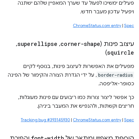
פעילים ימשיכו לפעול עד שערך המאפיין שלהם ישתנה
ויפעיל עדכון מעבר חדש.
ChromeStatus.com entry
|
Spec
עיצוב פינות (
corner-shape
,
superellipse
,
)
squircle
מפעילים את האפשרות לעיצוב פינות, בנוסף לקיים
border-radius
, על ידי הגדרת הצורה והקימור של הפינה
כסופר-אליפסה.
כך אפשר ליצור צורות כמו ריבועים עם פינות מעוגלות,
חריצים וקשתות, ולהנפיש את המעבר ביניהן.
Tracking bug #393145930
|
ChromeStatus.com entry
|
Spec
הוספת מאפיין ומתאר של
font-width
והפיכת