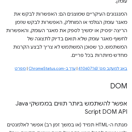
עומק.
המנגנונים העיקריים שמוצגים הם: האפשרות לבקש את
מאגר עומק הגולמי או המוחלק, האפשרות לבקש שזמן
הריצה יפסיק או ימשיך לספק את מאגר העומק, והאפשרות
לחשוף מאגר עומק שלא תואם בדיוק לתצוגה של
המשתמש, כך שסוכן המשתמש לא צריך לבצע הקרנות
מחדש מיותרות בכל פריים.
באג למעקב מס' 410607163
|
ערך ב-ChromeStatus.com
|
מפרט
DOM
אפשר להשתמש ביותר תווים בממשקי Java
Script DOM API
מנתח ה-HTML תמיד (או במשך זמן רב) אפשר לאלמנטים