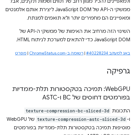
ולמאפיינים להכיל מגוון רחב של תווים ושמות תקינים, אבל
ממשקי ה-API של JavaScript DOM ליצירת אותם אלמנטים
ומאפיינים הם מחמירים יותר ולא תואמים למנתח.
השינוי הזה מרחיב את האימות של ממשקי ה-API של
JavaScript DOM כדי להתאים למערכת לניתוח HTML.
באג למעקב #40228234
|
רשומה ב-ChromeStatus.com
|
מפרט
גרפיקה
‫Web
GPU: תמיכה בטקסטורות תלת-ממדיות
בפורמטים דחוסים של BC ו-ASTC
התכונות
texture-compression-bc-sliced-3d
ו-
texture-compression-astc-sliced-3d
של WebGPU
מוסיפות תמיכה בטקסטורות תלת-ממדיות בפורמטים