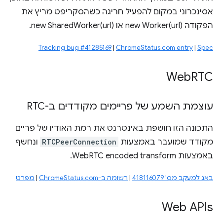
אסינכרוני במקום להפעיל חריגה כשהסקריפט מריץ את
הפקודה new Worker(url)‎ או new SharedWorker(url)‎.
Tracking bug #41285169
|
ChromeStatus.com entry
|
Spec
Web
RTC
עוצמת השמע של פריימים מקודדים ב-RTC
התכונה הזו חושפת באינטרנט את רמת האודיו של פריים
מקודד שמועבר באמצעות
RTCPeerConnection
ונחשף
באמצעות WebRTC encoded transform.
באג למעקב מס' 418116079
|
רשומה ב-ChromeStatus.com
|
מפרט
Web APIs