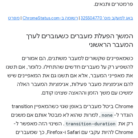
פרמטרים ותנאים.
באג למעקב מס' 325504770
|
רשומה ב-ChromeStatus.com
|
מפרט
המשך הפעלת מעברים כשעוברים לערך
המעבר הראשוני
כשמאפיינים שקשורים למעבר משתנים, הם אמורים
להשפיע רק על מעברים חדשים שהתחילו. כלומר, אם תשנו
את מאפייני המעבר, אלא אם תשנו גם את המאפיינים שיש
להם אנימציות מעבר פעילות, אנימציות המעבר האלה
ימשיכו עם משך הזמן וההאצה שצוינו קודם.
‫Chrome ביטל מעברים באופן שגוי כשהמאפיין transition
הוגדר ל-
none
, למרות שהוא לא מבטל אותם אם משנים
רק את
transition-duration
. השינוי הזה מאפשר ל-
Chrome להיות עקבי עם Safari ו-Firefox, כך שמעברים