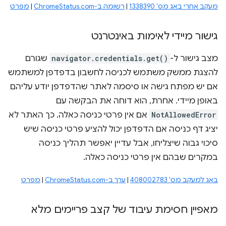
מעקב אחרי באג מס' 1338390
|
רשומה ב-ChromeStatus.com
|
מפרט
גישור מיידי לאימות באינטרנט
מצב גישור ל-
navigator.credentials.get()
שגורם
להצגת ממשק משתמש לכניסה לחשבון בדפדפן למשתמש
אם יש מפתח גישה או סיסמה לאתר שהדפדפן יודע עליהם
באופן מיידי. אחרת, הוא דוחה את הבקשה עם
NotAllowedError
אם אין פרטי כניסה כאלה. כך האתר לא
יציג דף כניסה אם הדפדפן יכול להציע פרטי כניסה שיש
סיכוי גבוה שיצליחו, אבל עדיין יאפשר תהליך כניסה
במקרים שבהם אין פרטי כניסה כאלה.
באג למעקב מס' 408002783
|
ערך ב-ChromeStatus.com
|
מפרט
מאפיין חסימת עיבוד של קצב פריימים מלא