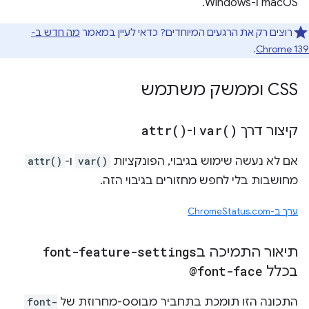
macOS ו-Windows.
רוצים רק את הרגעים המיוחדים? כדאי לעיין במאמר
מה חדש ב-
.
Chrome 139
CSS וממשק משתמש
קיצור דרך
)
var(
ו-
)
attr(
אם לא נעשה שימוש בגיבוי, הפונקציות
var()
ו-
attr()
מחושבות בלי לחפש מחזורים בגיבוי הזה.
ערך ב-ChromeStatus.com
תיאור התמיכה ב
font-feature-settings
בכלל
@font-face
התכונה הזו תומכת בתחביר מבוסס-מחרוזת של
font-