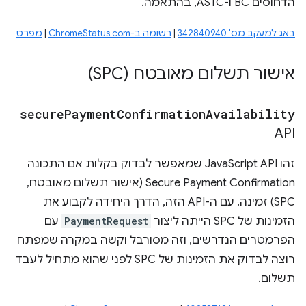
הדחוסים BC ו-ASTC, בהתאמה.
באג למעקב מס' 342840940
|
רשומה ב-ChromeStatus.com
|
מפרט
אישור תשלום מאובטח (SPC)
secure
Payment
Confirmation
Availability
API
זהו JavaScript API שמאפשר לבדוק בקלות אם התכונה
Secure Payment Confirmation (אישור תשלום מאובטח,
SPC) זמינה. עם ה-API הזה, הדרך היחידה לקבוע את
הזמינות של SPC הייתה ליצור
PaymentRequest
עם
הפרמטרים הנדרשים, וזה מסורבל וקשה במקרה שמפתח
רוצה לבדוק את הזמינות של SPC לפני שהוא מתחיל לעבד
תשלום.