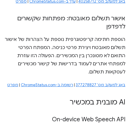
באג למעקב מס' 40258712
|
ערך ב-ChromeStatus.com
|
מפרט
אישור תשלום מאובטח: מפתחות שקשורים
לדפדפן
הוספת חתימה קריפטוגרפית נוספת על הצהרות של אישור
תשלום מאובטח ויצירת פרטי כניסה. המפתח הפרטי
התואם לא מסונכרן בין המכשירים. הפעולה הזו עוזרת
למפתחי אתרים לעמוד בדרישות של קישור מכשירים
לעסקאות תשלום.
באג למעקב מס' 377278827
|
רשומה ב-ChromeStatus.com
|
מפרט
‫AI מובנית במכשיר
On-device Web Speech API