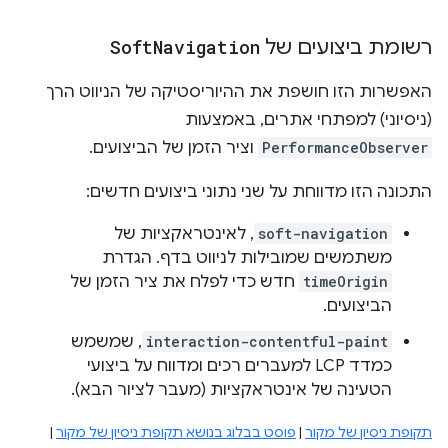
רשומת ביצועים של
Navigation
Soft
האפשרות הזו חושפת את ההיוריסטיקה של הניווט הרך
(ניסיוני) למפתחי אתרים, באמצעות
PerformanceObserver
וציר הזמן של הביצועים.
התכונה הזו מדווחת על שני נתוני ביצועים חדשים:
soft-navigation
, לאינטראקציות של
משתמשים שמובילות לניווט בדף. הגדרת
timeOrigin
חדש כדי לפלח את ציר הזמן של
הביצועים.
interaction-contentful-paint
, שמשמש
כמדד LCP למעברים רכים ומדווח על ביצועי
הטעינה של אינטראקציות (מעבר לציור הבא).
תקופת ניסיון של מקור
|
פוסט בבלוג בנושא תקופת ניסיון של מקור
|