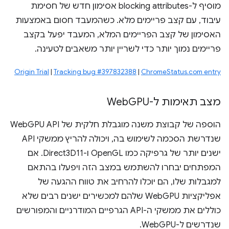
מוסיף ל-blocking attributes אסימון חדש של חסימת
עיבוד, עם קצב פריימים מלא. כשהמעבד חסום באמצעות
האסימון של קצב הפריימים המלא, המעבד יפעל בקצב
פריימים נמוך יותר כדי לשריין יותר משאבים לטעינה.
Origin Trial
|
Tracking bug #397832388
|
ChromeStatus.com entry
מצב תאימות ל-Web
GPU
הוספה של קבוצת משנה מוגבלת חלקית של WebGPU API
שנדרשת הסכמה לשימוש בה, ויכולה להריץ ממשקי API
ישנים יותר של גרפיקה כמו OpenGL ו-Direct3D11. אם
המפתחים יבחרו להשתמש במצב הזה ויפעלו בהתאם
למגבלות שלו, הם יוכלו להרחיב את טווח ההגעה של
אפליקציות WebGPU שלהם למכשירים ישנים רבים שלא
כוללים את ממשקי ה-API הגרפיים המודרניים והמפורשים
שנדרשים ל-WebGPU.