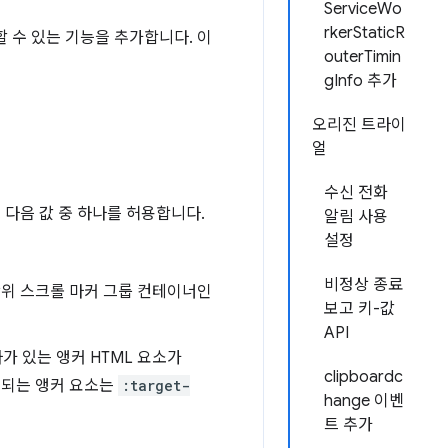
ServiceWo
rkerStaticR
할 수 있는 기능을 추가합니다. 이
outerTimin
gInfo 추가
오리진 트라이
얼
수신 전화
다음 값 중 하나를 허용합니다.
알림 사용
설정
비정상 종료
 상위 스크롤 마커 그룹 컨테이너인
보고 키-값
API
 있는 앵커 HTML 요소가
clipboardc
시되는 앵커 요소는
:target-
hange 이벤
트 추가