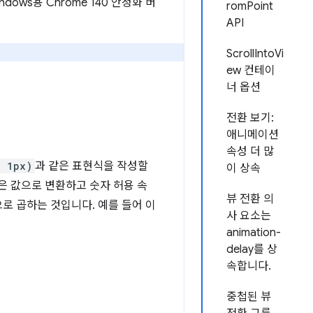
indows용 Chrome 140 안정화 버
romPoint
API
ScrollIntoVi
ew 컨테이
너 옵션
전환 보기:
애니메이션
속성 더 많
* 1px)
과 같은 표현식을 작성할
이 상속
은 값으로 변환하고 숫자 허용 속
뷰 전환 의
으로 곱하는 것입니다. 예를 들어 이
사 요소는
animation-
delay를 상
속합니다.
중첩된 뷰