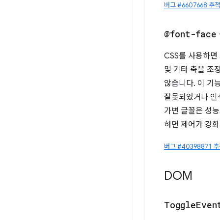
버그 #6607668 추
@font-face
CSS를 사용하면
및 기타 축을 조정
않습니다. 이 기능
잘못되었거나 인식
가변 글꼴은 성능
하면 제어가 강화
버그 #40398871 
DOM
Toggle
Even