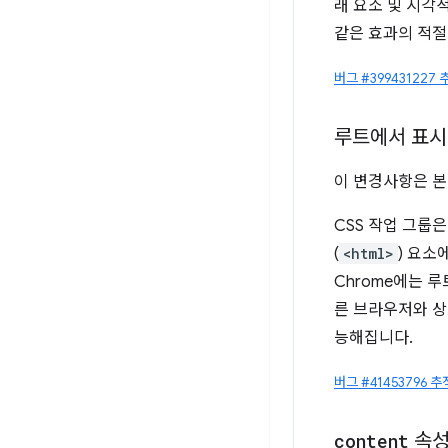
래 요소 및 시각적
같은 효과의 적절
버그 #399431227 
루트에서 표시
이 변경사항은 
CSS 작업 그룹
(
<html>
) 요소
Chrome에는 
른 브라우저와 상
능해집니다.
버그 #41453796 추
content
속성