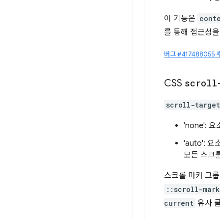
이 기능은
cont
를 통해 접근성을
버그 #417488055 
CSS
scroll
scroll-targe
'none'
'auto'
모든 스크롤
스크롤 마커 그룹
::scroll-mar
current
유사 클