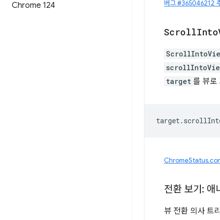
버그 #365046212 
Chrome 124
Scroll
Into
ScrollIntoVi
scrollIntoVi
target
를 뷰로
target
.
scrollInt
ChromeStatus.c
전환 보기: 애
뷰 전환 의사 트