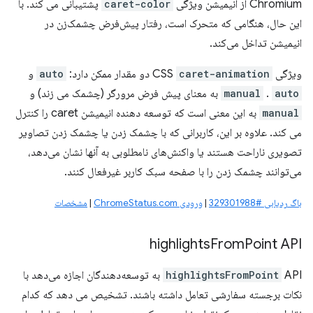
Chromium از انیمیشن ویژگی
caret-color
پشتیبانی می کند. با
این حال، هنگامی که متحرک است، رفتار پیش‌فرض چشمک‌زن در
انیمیشن تداخل می‌کند.
ویژگی CSS
caret-animation
دو مقدار ممکن دارد:
auto
و
auto
.
manual
به معنای پیش فرض مرورگر (چشمک می زند) و
manual
به این معنی است که توسعه دهنده انیمیشن caret را کنترل
می کند. علاوه بر این، کاربرانی که با چشمک زدن یا چشمک زدن تصاویر
تصویری ناراحت هستند یا واکنش‌های نامطلوبی به آنها نشان می‌دهد،
می‌توانند چشمک زدن را با صفحه سبک کاربر غیرفعال کنند.
باگ ردیابی #329301988
|
ورودی ChromeStatus.com
|
مشخصات
highlights
From
Point API
highlightsFromPoint
API به توسعه‌دهندگان اجازه می‌دهد با
نکات برجسته سفارشی تعامل داشته باشند. تشخیص می دهد که کدام