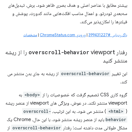
بیشتر مطابق با عناصر اصلی و هدف بصری ظاهر شود. برش، تبدیل‌های
سه‌بعدی تودرتو، و اعمال مناسب افکت‌هایی مانند کدورت، پوشش و
فیلترها را امکان‌پذیر می‌کند.
باگ ردیابی #399431227
|
ورودی ChromeStatus.com
|
مشخصات
رفتار
overscroll-behavior
viewport را از ریشه
منتشر کنید
این تغییر
overscroll-behavior
از ریشه به جای بدن منتشر می
کند.
گروه کاری CSS تصمیم گرفت که خصوصیات را از
<body>
به
viewport منتشر نکند. در عوض، ویژگی های viewport از عنصر ریشه
(
<html>
) منتشر می شود. به این ترتیب،
overscroll-
behavior
باید از عنصر ریشه منتشر شود. با این حال، Chrome یک
مشکل طولانی مدت داشته است: رفتار
overscroll-behavior
از