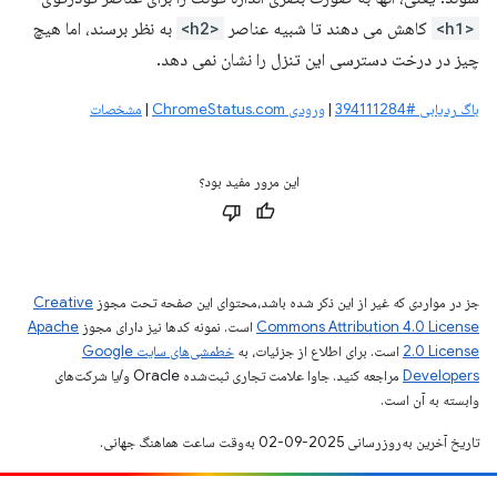
<h1>
کاهش می دهند تا شبیه عناصر
<h2>
به نظر برسند، اما هیچ
چیز در درخت دسترسی این تنزل را نشان نمی دهد.
باگ ردیابی #394111284
|
ورودی ChromeStatus.com
|
مشخصات
این مرور مفید بود؟
جز در مواردی که غیر از این ذکر شده باشد،‌محتوای این صفحه تحت مجوز
Creative
Commons Attribution 4.0 License
است. نمونه کدها نیز دارای مجوز
Apache
2.0 License
است. برای اطلاع از جزئیات، به
خطمشی‌های سایت Google
Developers‏
مراجعه کنید. جاوا علامت تجاری ثبت‌شده Oracle و/یا شرکت‌های
وابسته به آن است.
تاریخ آخرین به‌روزرسانی 2025-09-02 به‌وقت ساعت هماهنگ جهانی.