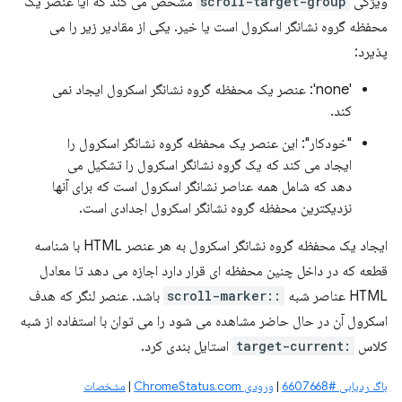
ویژگی
scroll-target-group
مشخص می کند که آیا عنصر یک
محفظه گروه نشانگر اسکرول است یا خیر. یکی از مقادیر زیر را می
پذیرد:
'none': عنصر یک محفظه گروه نشانگر اسکرول ایجاد نمی
کند.
"خودکار": این عنصر یک محفظه گروه نشانگر اسکرول را
ایجاد می کند که یک گروه نشانگر اسکرول را تشکیل می
دهد که شامل همه عناصر نشانگر اسکرول است که برای آنها
نزدیکترین محفظه گروه نشانگر اسکرول اجدادی است.
ایجاد یک محفظه گروه نشانگر اسکرول به هر عنصر HTML با شناسه
قطعه که در داخل چنین محفظه ای قرار دارد اجازه می دهد تا معادل
HTML عناصر شبه
::scroll-marker
باشد. عنصر لنگر که هدف
اسکرول آن در حال حاضر مشاهده می شود را می توان با استفاده از شبه
کلاس
:target-current
استایل بندی کرد.
باگ ردیابی #6607668
|
ورودی ChromeStatus.com
|
مشخصات