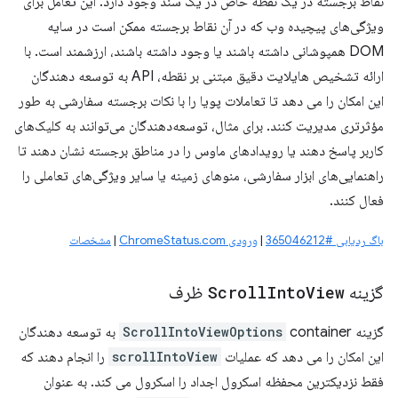
نقاط برجسته در یک نقطه خاص در یک سند وجود دارد. این تعامل برای
ویژگی‌های پیچیده وب که در آن نقاط برجسته ممکن است در سایه
DOM همپوشانی داشته باشند یا وجود داشته باشند، ارزشمند است. با
ارائه تشخیص هایلایت دقیق مبتنی بر نقطه، API به توسعه دهندگان
این امکان را می دهد تا تعاملات پویا را با نکات برجسته سفارشی به طور
مؤثرتری مدیریت کنند. برای مثال، توسعه‌دهندگان می‌توانند به کلیک‌های
کاربر پاسخ دهند یا رویدادهای ماوس را در مناطق برجسته نشان دهند تا
راهنمایی‌های ابزار سفارشی، منوهای زمینه یا سایر ویژگی‌های تعاملی را
فعال کنند.
باگ ردیابی #365046212
|
ورودی ChromeStatus.com
|
مشخصات
گزینه
View
Into
Scroll
ظرف
گزینه
ScrollIntoViewOptions
container به توسعه دهندگان
این امکان را می دهد که عملیات
scrollIntoView
را انجام دهند که
فقط نزدیکترین محفظه اسکرول اجداد را اسکرول می کند. به عنوان