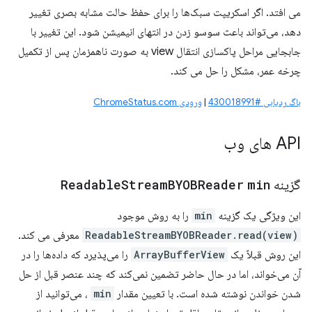
می افتد. اگر اسکریپت سبک‌ها را برای حفظ حالت مشابه بصری تغییر
دهد، می‌تواند باعث سوسو زدن در انتهای انیمیشن شود. این تغییر با
جابجایی مراحل پاکسازی انتقال view به صورت ناهمزمان پس از تکمیل
چرخه عمر، مشکل را حل می کند.
باگ ردیابی #430018991
|
ورودی ChromeStatus.com
API های وب
گزینه
min
BYOBReader
Stream
Readable
این ویژگی یک گزینه
min
را به روش موجود
ReadableStreamBYOBReader.read(view)
معرفی می کند.
این روش قبلاً یک
ArrayBufferView
را می‌پذیرد که داده‌ها را در
آن می‌خواند، اما در حال حاضر تضمین نمی‌کند که چند عنصر قبل از حل
شدن خواندن نوشته شده است. با تعیین مقدار
min
، می‌توانید از