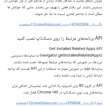
جریان منتظر بمانید تا حداقل تعداد زیادی از عناصر قبل از حل خواندن در
دسترس باشند. این رفتار فعلی را بهبود می بخشد، جایی که خوانش ها
ممکن است با عناصر کمتری نسبت به نما حل شوند.
باگ ردیابی #40942083
|
ورودی ChromeStatus.com
|
مشخصات
API برنامه‌های مرتبط را روی دسک‌تاپ نصب کنید
Get Installed Related Apps API
(navigator.getInstalledRelatedApps) به سایت‌ها دسترسی
می‌دهد در صورتی که برنامه‌های مرتبط مربوطه نصب شده باشند.
سایت‌ها فقط در صورتی مجاز به استفاده از این API هستند که برنامه
ارتباط ثابتی با مبدا وب داشته باشد.
API در کروم 80 برای اندروید راه اندازی شد. پشتیبانی اضافی برای
برنامه‌های وب روی دسک‌تاپ در Chrome 140 فعال شد.
اسناد
|
باگ ردیابی #895854
|
ورودی ChromeStatus.com
|
مشخصات