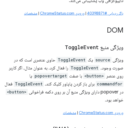
تایپوگرافی وب پشتیبانی می‌کند.
باگ ردیابی #40398871
|
ورودی ChromeStatus.com
|
مشخصات
DOM
ویژگی منبع
Event
Toggle
ویژگی
source
یک
ToggleEvent
حاوی عنصری است که در
صورت وجود،
ToggleEvent
را فعال کرد. به عنوان مثال، اگر کاربر
روی عنصر
<button>
با صفت
popovertarget
یا
commandfor
برای باز کردن پاپاور کلیک کند،
ToggleEvent
فعال
در popover دارای ویژگی منبع آن بر روی دکمه فراخوانی
<button>
خواهد بود.
ورودی ChromeStatus.com
|
مشخصات