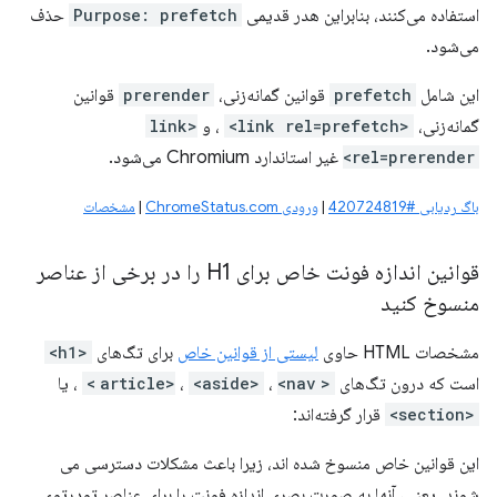
استفاده می‌کنند، بنابراین هدر قدیمی
Purpose: prefetch
حذف
می‌شود.
این شامل
prefetch
قوانین گمانه‌زنی،
prerender
قوانین
گمانه‌زنی،
<link rel=prefetch>
، و
<link
rel=prerender>
غیر استاندارد Chromium می‌شود.
باگ ردیابی #420724819
|
ورودی ChromeStatus.com
|
مشخصات
قوانین اندازه فونت خاص برای H1 را در برخی از عناصر
منسوخ کنید
مشخصات HTML حاوی
لیستی از قوانین خاص
برای تگ‌های
<h1>
است که درون تگ‌های
<article>
<nav>
،
<aside>
،
، یا
<section>
قرار گرفته‌اند:
این قوانین خاص منسوخ شده اند، زیرا باعث مشکلات دسترسی می
شوند. یعنی، آنها به صورت بصری اندازه فونت را برای عناصر تودرتوی