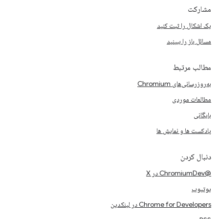
مشارکت
یک اشکال را ثبت کنید
مسائل باز را ببینید
مطالب مرتبط
به‌روزرسانی‌های Chromium
مطالعات موردی
بایگانی
پادکست ها و نمایش ها
دنبال کردن
@ChromiumDev در X
یوتیوب
Chrome for Developers در لینکدین