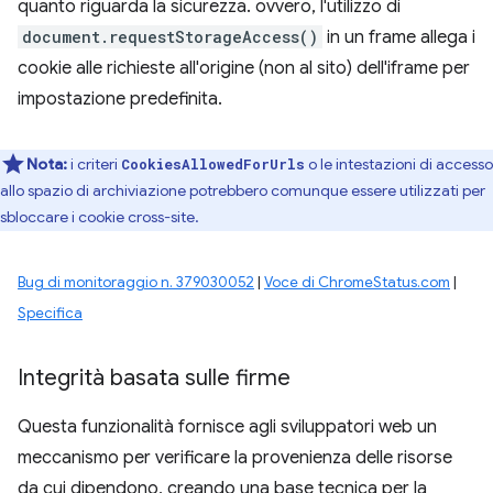
quanto riguarda la sicurezza. ovvero, l'utilizzo di
document.requestStorageAccess()
in un frame allega i
cookie alle richieste all'origine (non al sito) dell'iframe per
impostazione predefinita.
Nota:
i criteri
o le intestazioni di accesso
CookiesAllowedForUrls
allo spazio di archiviazione potrebbero comunque essere utilizzati per
sbloccare i cookie cross-site.
Bug di monitoraggio n. 379030052
|
Voce di ChromeStatus.com
|
Specifica
Integrità basata sulle firme
Questa funzionalità fornisce agli sviluppatori web un
meccanismo per verificare la provenienza delle risorse
da cui dipendono, creando una base tecnica per la