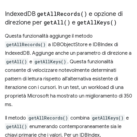
Indexed
DB
get
All
Records(
)
e opzione di
direzione per
get
All(
)
e
get
All
Keys(
)
Questa funzionalità aggiunge il metodo
getAllRecords()
a IDBObjectStore e IDBIndex di
IndexedDB. Aggiunge anche un parametro di direzione a
getAll()
e
getAllKeys()
. Questa funzionalità
consente di velocizzare notevolmente determinati
pattern di lettura rispetto all'alternativa esistente di
iterazione con i cursori. In un test, un workload di una
proprietà Microsoft ha mostrato un miglioramento di 350
ms.
Il metodo
getAllRecords()
combina
getAllKeys()
e
getAll()
enumerando contemporaneamente sia le
chiavi primarie che i valori. Per un IDBIndex,