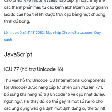
Cho phép
GPUTextureViews
sắp xếp lại hoặc thay thế
các thành phần màu từ các kênh alpha/xanh dương/xanh
lục/đỏ của hoạ tiết khi được truy cập bằng một chương
trình đổ bóng.
Lỗi theo dõi số 414312052
|
Mục nhập ChromeStatus.com
|
Quy
cách
Java
Script
ICU 77 (hỗ trợ Unicode 16)
Thư viện hỗ trợ Unicode ICU (International Components
for Unicode) được nâng cấp từ phiên bản 74.2 lên 77.1,
bổ sung khả năng hỗ trợ Unicode 16 và cập nhật dữ liệu
ngôn ngữ. Hai thay đổi có thể gây ra một số rủi ro cho
các ứng dụng web giả định một định dạng cụ thể từ Intl