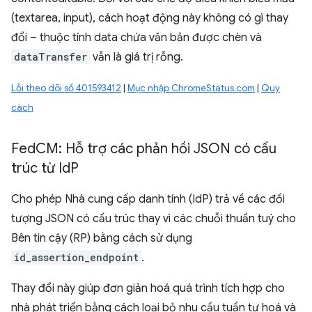
(textarea, input), cách hoạt động này không có gì thay
đổi – thuộc tính data chứa văn bản được chèn và
dataTransfer
vẫn là giá trị rỗng.
Lỗi theo dõi số 401593412
|
Mục nhập ChromeStatus.com
|
Quy
cách
Fed
CM: Hỗ trợ các phản hồi JSON có cấu
trúc từ Id
P
Cho phép Nhà cung cấp danh tính (IdP) trả về các đối
tượng JSON có cấu trúc thay vì các chuỗi thuần tuý cho
Bên tin cậy (RP) bằng cách sử dụng
id_assertion_endpoint
.
Thay đổi này giúp đơn giản hoá quá trình tích hợp cho
nhà phát triển bằng cách loại bỏ nhu cầu tuần tự hoá và