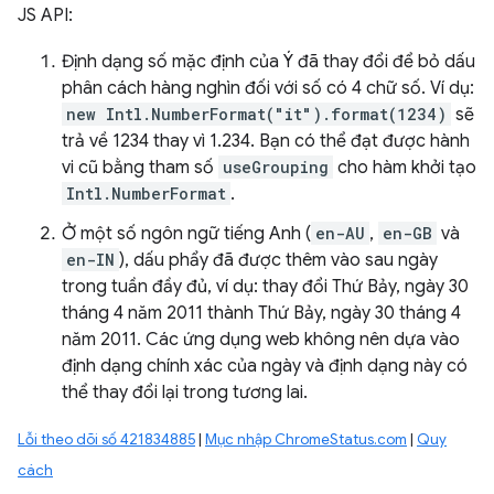
JS API:
Định dạng số mặc định của Ý đã thay đổi để bỏ dấu
phân cách hàng nghìn đối với số có 4 chữ số. Ví dụ:
new Intl.NumberFormat("it").format(1234)
sẽ
trả về 1234 thay vì 1.234. Bạn có thể đạt được hành
vi cũ bằng tham số
useGrouping
cho hàm khởi tạo
Intl.NumberFormat
.
Ở một số ngôn ngữ tiếng Anh (
en-AU
,
en-GB
và
en-IN
), dấu phẩy đã được thêm vào sau ngày
trong tuần đầy đủ, ví dụ: thay đổi Thứ Bảy, ngày 30
tháng 4 năm 2011 thành Thứ Bảy, ngày 30 tháng 4
năm 2011. Các ứng dụng web không nên dựa vào
định dạng chính xác của ngày và định dạng này có
thể thay đổi lại trong tương lai.
Lỗi theo dõi số 421834885
|
Mục nhập ChromeStatus.com
|
Quy
cách