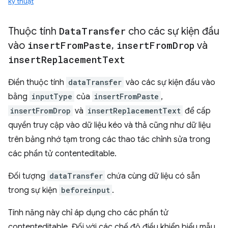
kỹ thuật
Thuộc tính
Data
Transfer
cho các sự kiện đầu
vào
insert
From
Paste
,
insert
From
Drop
và
insert
Replacement
Text
Điền thuộc tính
dataTransfer
vào các sự kiện đầu vào
bằng
inputType
của
insertFromPaste
,
insertFromDrop
và
insertReplacementText
để cấp
quyền truy cập vào dữ liệu kéo và thả cũng như dữ liệu
trên bảng nhớ tạm trong các thao tác chỉnh sửa trong
các phần tử contenteditable.
Đối tượng
dataTransfer
chứa cùng dữ liệu có sẵn
trong sự kiện
beforeinput
.
Tính năng này chỉ áp dụng cho các phần tử
contenteditable. Đối với các chế độ điều khiển biểu mẫu