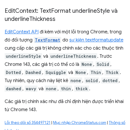
Edit
Context: Text
Format underline
Style và
underline
Thickness
EditContext API
đi kèm với một lỗi trong Chrome, trong
đó đối tượng
TextFormat
do
sự kiện textformatupdate
cung cấp các giá trị không chính xác cho các thuộc tính
underlineStyle
và
underlineThickness
. Trước
Chrome 143, các giá trị có thể có là
None
,
Solid
,
Dotted
,
Dashed
,
Squiggle
và
None
,
Thin
,
Thick
.
Tuy nhiên, quy cách này liệt kê
none
,
solid
,
dotted
,
dashed
,
wavy
và
none
,
thin
,
thick
.
Các giá trị chính xác như đã chỉ định hiện được triển khai
từ Chrome 143.
Lỗi theo dõi số 354497121
|
Mục nhập ChromeStatus.com
|
Thông số