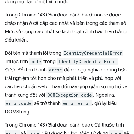
dùng một lần ở một vị trí mới.
Trong Chrome 143 (Giai đoạn cảnh báo): nonce được
chấp nhận ở cả cấp cao nhất và bên trong các tham số.
Mức sử dụng cao nhất sẽ kích hoạt cảnh báo trên bảng
điều khiển.
Đổi tên mã thành lỗi trong
IdentityCredentialError
:
Thuộc tính
code
trong
IdentityCredentialError
được đổi tên thành
error
để có ngữ nghĩa rõ ràng hơn,
trải nghiệm tốt hơn cho nhà phát triển và phù hợp với
các tiêu chuẩn web. Thay đổi này giúp giảm sự mơ hồ và
tránh xung đột với
DOMException.code
. Ngoài ra,
error.code
sẽ trở thành
error.error
, giữ lại kiểu
DOMString.
Trong Chrome 143 (Giai đoạn cảnh báo): Cả thuộc tính
error
và
code
đều được hỗ trợ. Việc sử dụng
code
sẽ