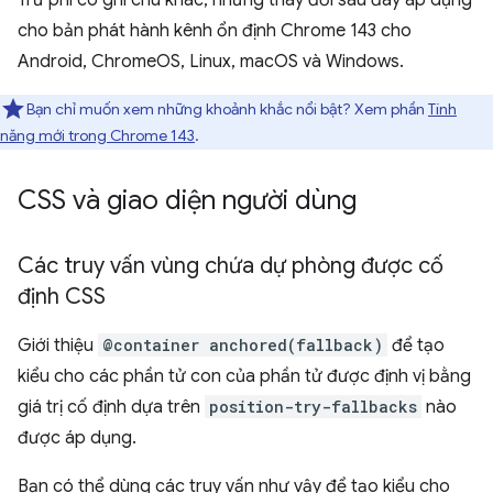
Trừ phi có ghi chú khác, những thay đổi sau đây áp dụng
cho bản phát hành kênh ổn định Chrome 143 cho
Android, ChromeOS, Linux, macOS và Windows.
Bạn chỉ muốn xem những khoảnh khắc nổi bật? Xem phần
Tính
năng mới trong Chrome 143
.
CSS và giao diện người dùng
Các truy vấn vùng chứa dự phòng được cố
định CSS
Giới thiệu
@container anchored(fallback)
để tạo
kiểu cho các phần tử con của phần tử được định vị bằng
giá trị cố định dựa trên
position-try-fallbacks
nào
được áp dụng.
Bạn có thể dùng các truy vấn như vậy để tạo kiểu cho