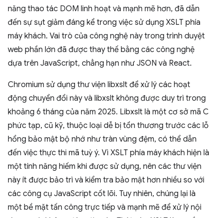
năng thao tác DOM linh hoạt và mạnh mẽ hơn, đã dẫn
đến sự sụt giảm đáng kể trong việc sử dụng XSLT phía
máy khách. Vai trò của công nghệ này trong trình duyệt
web phần lớn đã được thay thế bằng các công nghệ
dựa trên JavaScript, chẳng hạn như JSON và React.
Chromium sử dụng thư viện libxslt để xử lý các hoạt
động chuyển đổi này và libxslt không được duy trì trong
khoảng 6 tháng của năm 2025. Libxslt là một cơ sở mã C
phức tạp, cũ kỹ, thuộc loại dễ bị tổn thương trước các lỗ
hổng bảo mật bộ nhớ như tràn vùng đệm, có thể dẫn
đến việc thực thi mã tuỳ ý. Vì XSLT phía máy khách hiện là
một tính năng hiếm khi được sử dụng, nên các thư viện
này ít được bảo trì và kiểm tra bảo mật hơn nhiều so với
các công cụ JavaScript cốt lõi. Tuy nhiên, chúng lại là
một bề mặt tấn công trực tiếp và mạnh mẽ để xử lý nội