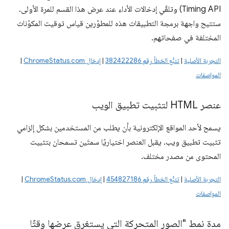
Timing API) وتلقّي إدخالات الأداء عند عرض هذا القسم للمرة الأولى.
ستتيح واجهة برمجة التطبيقات هذه للمطوّرين قياس توقيت المكوّنات
المختلفة في صفحاتهم.
التجربة الأصلية
|
تتبُّع الخطأ رقم 382422286
|
إدخال ChromeStatus.com
|
المواصفات
عنصر HTML لتثبيت تطبيق الويب
يسمح لأحد المواقع الإلكترونية بأن يطلب من المستخدمين بشكل إلزامي
تثبيت تطبيق ويب. يقبل العنصر اختياريًا سمتَين تسمحان بتثبيت
المحتوى من مصدر مختلف.
التجربة الأصلية
|
تتبُّع الخطأ رقم 454827186
|
إدخال ChromeStatus.com
|
المواصفات
مدة نمط "الصور المتحركة التي يستغرق عرضها وقتًا