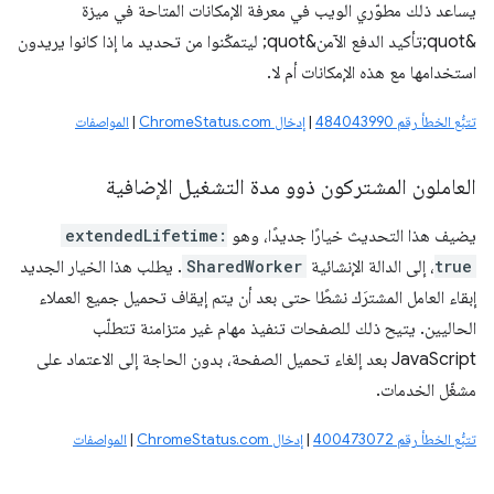
يساعد ذلك مطوّري الويب في معرفة الإمكانات المتاحة في ميزة
&quot;تأكيد الدفع الآمن&quot; ليتمكّنوا من تحديد ما إذا كانوا يريدون
استخدامها مع هذه الإمكانات أم لا.
تتبُّع الخطأ رقم 484043990
|
إدخال ChromeStatus.com
|
المواصفات
العاملون المشتركون ذوو مدة التشغيل الإضافية
يضيف هذا التحديث خيارًا جديدًا، وهو
extendedLifetime:
true
، إلى الدالة الإنشائية
SharedWorker
. يطلب هذا الخيار الجديد
إبقاء العامل المشترَك نشطًا حتى بعد أن يتم إيقاف تحميل جميع العملاء
الحاليين. يتيح ذلك للصفحات تنفيذ مهام غير متزامنة تتطلّب
JavaScript بعد إلغاء تحميل الصفحة، بدون الحاجة إلى الاعتماد على
مشغّل الخدمات.
تتبُّع الخطأ رقم 400473072
|
إدخال ChromeStatus.com
|
المواصفات