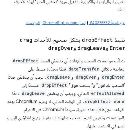
الصينية واليابانية والكورية، تفعيل ميزة "تخطّي الحبر" لهذه الأحرف
أيضًا.
تتبُّع الخطأ ‎ #40675832
|
إدخال ChromeStatus.com
|
المواصفات
ضبط
Effect
drop
بشكل صحيح للأحداث
drag
Enter
و
Leave
drag
و
Over
drag
تتطلّب مواصفات السحب والإفلات أن تتضمّن السمة
dropEffect
الخاصة بالكائن
dataTransfer
قيمًا محدّدة مسبقًا على
dragEnter
و
dragOver
و
dragLeave
. يجب أن يتضمّن حدثا
"السحب للدخول" و"السحب فوق"
dropEffect
استنادًا إلى
effectAllowed
الحالي، ويجب أن يتضمّن
dragLeave
دائمًا
none
dropEffect
. في الوقت الحالي، لا يلتزم Chromium بهذه
القواعد. مع إطلاق هذه الميزة، سيبدأ Chromium في الالتزام
بالمواصفات وتعيين القيم الصحيحة لهذه السمة، ما يتيح لمطوّري الويب
البدء في الاعتماد عليها.