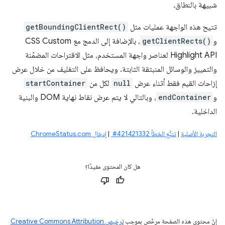
شبيهة بالنطاق.
تتيح هذه الواجهة عمليات مثل
getBoundingClientRect()
و
getClientRects()
، بالإضافة إلى الدمج مع CSS Custom
Highlight API لعناصر واجهة المستخدم، مثل الاقتراحات المضمّنة
والتمييز والوسائل المنبثقة الثابتة. ويحافظ على التغليف من خلال عرض
إزاحات القيم فقط أثناء عرض
null
لكل من
startContainer
و
endContainer
، وبالتالي لا يتم عرض نقاط نهاية DOM والبنية
الداخلية.
التجربة الأصلية
|
تتبُّع الخطأ ‎ #421421332
|
إدخال ChromeStatus.com
هل كان المحتوى مفيدًا؟
إنّ محتوى هذه الصفحة مرخّص بموجب
ترخيص Creative Commons Attribution