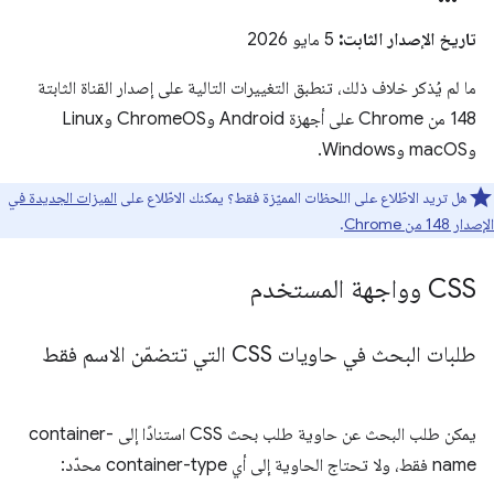
تاريخ الإصدار الثابت:
5 مايو 2026
ما لم يُذكر خلاف ذلك، تنطبق التغييرات التالية على إصدار القناة الثابتة
148 من Chrome على أجهزة Android وChromeOS وLinux
وmacOS وWindows.
هل تريد الاطّلاع على اللحظات المميّزة فقط؟ يمكنك الاطّلاع على
الميزات الجديدة في
الإصدار 148 من Chrome
.
CSS وواجهة المستخدم
طلبات البحث في حاويات CSS التي تتضمّن الاسم فقط
يمكن طلب البحث عن حاوية طلب بحث CSS استنادًا إلى container-
name فقط، ولا تحتاج الحاوية إلى أي container-type محدّد: