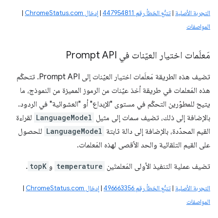
التجربة الأصلية
|
تتبُّع الخطأ رقم 447954811
|
إدخال ChromeStatus.com
|
المواصفات
مَعلَمات اختيار العيّنات في Prompt API
تضيف هذه الطريقة مَعلَمات اختيار العيّنات إلى Prompt API. تتحكّم
هذه المَعلمات في طريقة أخذ عيّنات من الرموز المميزة من النموذج، ما
يتيح للمطوّرين التحكّم في مستوى "الإبداع" أو "العشوائية" في الردود.
بالإضافة إلى ذلك، تضيف سمات إلى مثيل
LanguageModel
لقراءة
القيم المحدّدة، بالإضافة إلى دالة ثابتة
LanguageModel
للحصول
على القيم التلقائية والحد الأقصى لهذه المَعلمات.
تضيف عملية التنفيذ الأولى المَعلمتَين
temperature
و
topK
.
التجربة الأصلية
|
تتبُّع الخطأ رقم ‎496663356
|
إدخال ChromeStatus.com
|
المواصفات