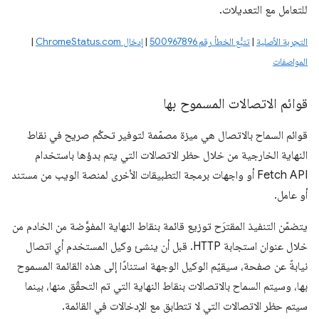
للتعامل مع التعديلات.
التجربة الأصلية
|
تتبُّع الخطأ رقم 500967896
|
إدخال ChromeStatus.com
|
المواصفات
قوائم الاتصالات المسموح بها
قوائم السماح بالاتصال هي ميزة مصمّمة لتوفير تحكّم صريح في نقاط
النهاية الخارجية من خلال حظر الاتصالات التي يتم بدؤها باستخدام
Fetch API أو واجهات برمجة التطبيقات الأخرى لمنصة الويب من مستند
أو عامل.
يتضمّن التنفيذ المقترَح توزيع قائمة بنقاط النهاية المفوَّضة من الخادم من
خلال عنوان استجابة HTTP. قبل أن ينشئ وكيل المستخدم أي اتصال
نيابةً عن صفحة، سيقيّم الوكيل الوجهة استنادًا إلى هذه القائمة المسموح
بها، وسيتم السماح بالاتصالات بنقاط النهاية التي تم التحقّق منها، بينما
سيتم حظر الاتصالات التي لا تتطابق مع الإدخالات في القائمة.