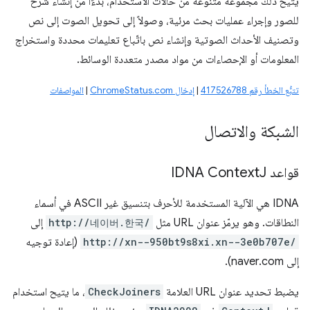
يتيح ذلك مجموعة متنوعة من حالات الاستخدام، بدءًا من إنشاء شرح
للصور وإجراء عمليات بحث مرئية، وصولاً إلى تحويل الصوت إلى نص
وتصنيف الأحداث الصوتية وإنشاء نص باتّباع تعليمات محددة واستخراج
المعلومات أو الإحصاءات من مواد مصدر متعددة الوسائط.
تتبُّع الخطأ رقم 417526788
|
إدخال ChromeStatus.com
|
المواصفات
الشبكة والاتصال
قواعد IDNA Context
J
‫IDNA هي الآلية المستخدمة للأحرف بتنسيق غير ASCII في أسماء
النطاقات. وهو يرمّز عنوان URL مثل
http://네이버.한국/
إلى
http://xn--950bt9s8xi.xn--3e0b707e/
(إعادة توجيه
إلى naver.com).
يضبط تحديد عنوان URL العلامة
CheckJoiners
، ما يتيح استخدام