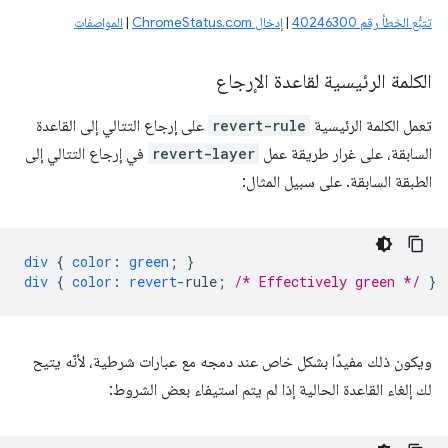
تتبُّع الخطأ رقم 40246300
|
إدخال ChromeStatus.com
|
المواصفات
الكلمة الرئيسية لقاعدة الإرجاع
تعمل الكلمة الرئيسية
revert-rule
على إرجاع التتالي إلى القاعدة
السابقة، على غرار طريقة عمل
revert-layer
في إرجاع التتالي إلى
الطبقة السابقة. على سبيل المثال:
div
{
color
:
green
;
}
div
{
color
:
revert
-
rule
;
/* Effectively green */
}
ويكون ذلك مفيدًا بشكل خاص عند دمجه مع عبارات شرطية، لأنّه يتيح
لك إلغاء القاعدة الحالية إذا لم يتم استيفاء بعض الشروط: