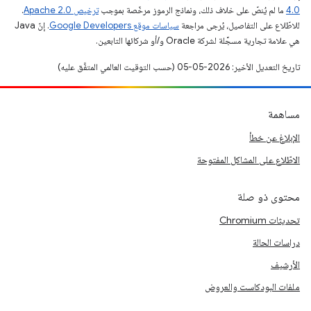
4.0‏
ما لم يُنصّ على خلاف ذلك، ونماذج الرموز مرخّصة بموجب
ترخيص Apache 2.0‏
.
للاطّلاع على التفاصيل، يُرجى مراجعة
سياسات موقع Google Developers‏
. إنّ Java
هي علامة تجارية مسجَّلة لشركة Oracle و/أو شركائها التابعين.
تاريخ التعديل الأخير: 2026-05-05 (حسب التوقيت العالمي المتفَّق عليه)
مساهمة
الإبلاغ عن خطأ
الاطّلاع على المشاكل المفتوحة
محتوى ذو صلة
تحديثات Chromium
دراسات الحالة
الأرشيف
ملفات البودكاست والعروض