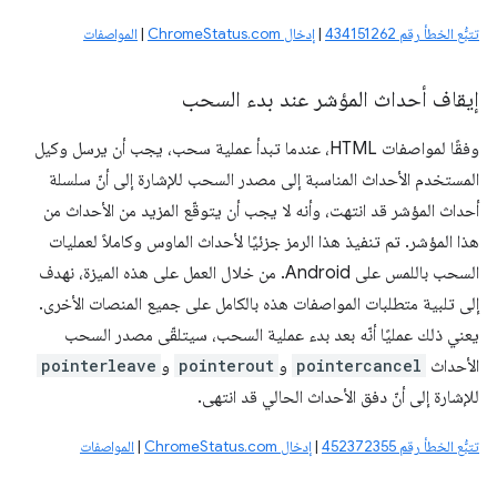
تتبُّع الخطأ رقم 434151262
|
إدخال ChromeStatus.com
|
المواصفات
إيقاف أحداث المؤشر عند بدء السحب
وفقًا لمواصفات HTML، عندما تبدأ عملية سحب، يجب أن يرسل وكيل
المستخدم الأحداث المناسبة إلى مصدر السحب للإشارة إلى أنّ سلسلة
أحداث المؤشر قد انتهت، وأنه لا يجب أن يتوقّع المزيد من الأحداث من
هذا المؤشر. تم تنفيذ هذا الرمز جزئيًا لأحداث الماوس وكاملاً لعمليات
السحب باللمس على Android. من خلال العمل على هذه الميزة، نهدف
إلى تلبية متطلبات المواصفات هذه بالكامل على جميع المنصات الأخرى.
يعني ذلك عمليًا أنّه بعد بدء عملية السحب، سيتلقّى مصدر السحب
الأحداث
pointercancel
و
pointerout
و
pointerleave
للإشارة إلى أنّ دفق الأحداث الحالي قد انتهى.
تتبُّع الخطأ رقم 452372355
|
إدخال ChromeStatus.com
|
المواصفات