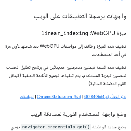
واجهات برمجة التطبيقات على الويب
ميزة Web
GPU:
indexing
_
linear
تضيف هذه الميزة وظائف إلى مواصفات WebGPU بعد شحنها لأول مرة
في أحد المتصفّحات.
تضيف هذه السمة قيمتَين مدمجتَين جديدتَين في برنامج تظليل الحساب
لتحسين تجربة المستخدم. يتم تنفيذها لجميع الأنظمة الخلفية (كبدائل
للقيم المضمّنة الحالية).
تتبُّع الخطأ رقم 482840564
|
إدخال ChromeStatus.com
|
المواصفات
وضع واجهة المستخدم الفورية لمصادقة الويب
وضع جديد للوظيفة
navigator.credentials.get()
يؤدي