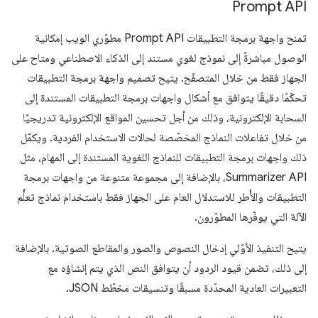
Prompt API
تمنح واجهة برمجة التطبيقات Prompt API مطوّري الويب إمكانية
الوصول مباشرةً إلى نموذج لغوي مستند إلى الذكاء الاصطناعي ومتاح على
الجهاز فقط من خلال المتصفّح. يتيح تصميم واجهة برمجة التطبيقات
تحكّمًا دقيقًا يتوافق مع أشكال واجهات برمجة التطبيقات المستندة إلى
السحابة الإلكترونية، وذلك من أجل تحسين المواقع الإلكترونية تدريجيًا
من خلال تفاعلات النماذج المخصّصة لحالات الاستخدام الفردية. ويكمّل
ذلك واجهات برمجة التطبيقات للنماذج اللغوية المستندة إلى المهام، مثل
Summarizer API، بالإضافة إلى مجموعة متنوعة من واجهات برمجة
التطبيقات والأُطر للاستدلال العام على الجهاز فقط باستخدام نماذج تعلُّم
الآلة التي يوفّرها المطوّرون.
يتيح التنفيذ الأوّلي إدخال النصوص والصور والمقاطع الصوتية. بالإضافة
إلى ذلك، تضمن قيود الردود أن يتوافق النص الذي يتم إنشاؤه مع
التعبيرات العادية المحدّدة مسبقًا وتنسيقات مخطّط JSON.