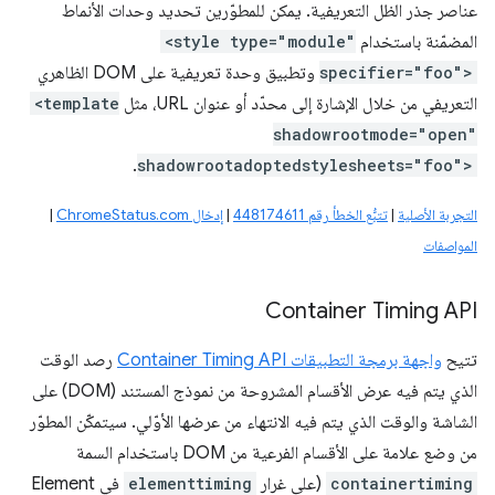
عناصر جذر الظل التعريفية. يمكن للمطوّرين تحديد وحدات الأنماط
المضمّنة باستخدام
<style type="module"
specifier="foo">
وتطبيق وحدة تعريفية على DOM الظاهري
التعريفي من خلال الإشارة إلى محدّد أو عنوان URL، مثل
<template
shadowrootmode="open"
.
shadowrootadoptedstylesheets="foo">
التجربة الأصلية
|
تتبُّع الخطأ رقم 448174611
|
إدخال ChromeStatus.com
|
المواصفات
Container Timing API
تتيح
واجهة برمجة التطبيقات Container Timing API
رصد الوقت
الذي يتم فيه عرض الأقسام المشروحة من نموذج المستند (DOM) على
الشاشة والوقت الذي يتم فيه الانتهاء من عرضها الأوّلي. سيتمكّن المطوّر
من وضع علامة على الأقسام الفرعية من DOM باستخدام السمة
containertiming
(على غرار
elementtiming
في Element