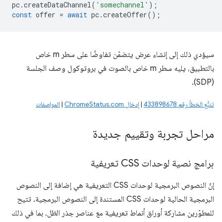
pc
.
createDataChannel
(
'somechannel'
);
const
offer
=
await
pc
.
createOffer
();
سيؤدي ذلك إلى إنشاء عرض يتضمّن تفاوضًا على سطر m خاص
بالتطبيق، يليه سطر m خاص بالصوت في بروتوكول وصف الجلسة
(SDP).
تتبُّع الخطأ رقم 433898678
|
إدخال ChromeStatus.com
|
المواصفات
مراحل تجربة وتقييم جديدة
برامج نصية لوحدات CSS تعريفية
إنّ النصوص البرمجية لوحدات CSS التعريفية هي إضافة إلى النصوص
البرمجية الحالية لوحدات CSS المستندة إلى النصوص البرمجية. تتيح
للمطوّرين مشاركة أوراق أنماط تعريفية مع عناصر جذر الظل، بما في ذلك