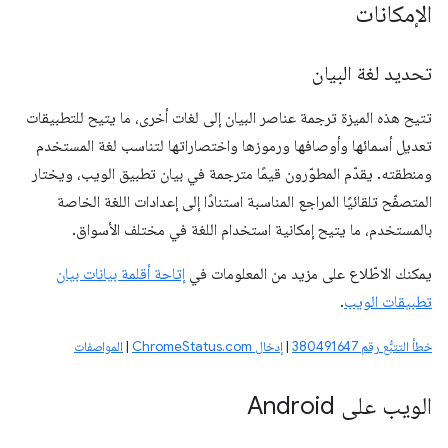
الإمكانات
تحديد لغة البيان
تتيح هذه الميزة ترجمة عناصر البيان إلى لغات أخرى، ما يتيح للتطبيقات
تعديل أسمائها وأوصافها ورموزها واختصاراتها لتناسب لغة المستخدم
ومنطقته. يقدّم المطوّرون قيمًا مترجمة في بيان تطبيق الويب، ويختار
المتصفّح تلقائيًا المراجع المناسبة استنادًا إلى إعدادات اللغة الخاصة
بالمستخدم، ما يتيح إمكانية استخدام اللغة في مختلف الأسواق.
يمكنك الاطّلاع على مزيد من المعلومات في
إتاحة أقلمة بيانات بيان
تطبيقات الويب
.
خطأ التتبُّع رقم 380491647
|
إدخال ChromeStatus.com
|
المواصفات
الويب على Android