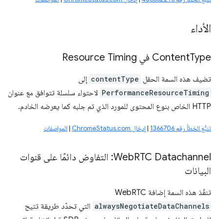
الأداء
Type في Resource Timing
Content
تضيف هذه السمة الحقل
contentType
إلى
PerformanceResourceTiming
لاحتواء سلسلة تتوافق مع عنوان
HTTP الخاص بنوع المحتوى للمورد الذي تم جلبه كما يعرضه الخادم.
تتبُّع الخطأ رقم 1366706
|
إدخال ChromeStatus.com
|
المواصفات
Web
RTC Datachannel: التفاوض دائمًا على قنوات
البيانات
تنفّذ هذه السمة إضافة WebRTC
alwaysNegotiateDataChannels
التي تحدّد طريقة تتيح