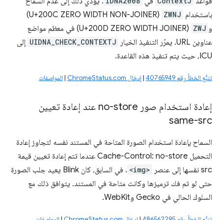
قواعد
ContextJ
في
IDNA2008
. يؤدي ذلك إلى عدم السماح
باستخدام
ZWNJ
(U+200C ZERO WIDTH NON-JOINER)
و
ZWJ
(U+200D ZERO WIDTH JOINER) في معظم مواضع
عناوين URL. يمرّر التنفيذ الخيار
UIDNA_CHECK_CONTEXTJ
إلى
ICU، حيث يتم تنفيذ هذه القاعدة.
تتبُّع الخطأ رقم 40765949
|
إدخال ChromeStatus.com
|
المواصفات
إعادة استخدام صور no-store عند إعادة تعيين
same-src
السماح بإعادة استخدام الصورة المتاحة في المستند نفسه لتجاوز إعادة
التحميل Cache-Control: no-store عندما تتم إعادة تعيين قيمة
src نفسها إلى عنصر
<img>
. في السابق، كان Blink يعيد جلب الصورة
حتى لو تم فك ترميزها وكانت متاحة في المستند. يتوافق ذلك مع
السلوك الحالي في Gecko وWebKit.
تتبُّع الخطأ رقم 486562295
|
إدخال ChromeStatus.com
|
المواصفات