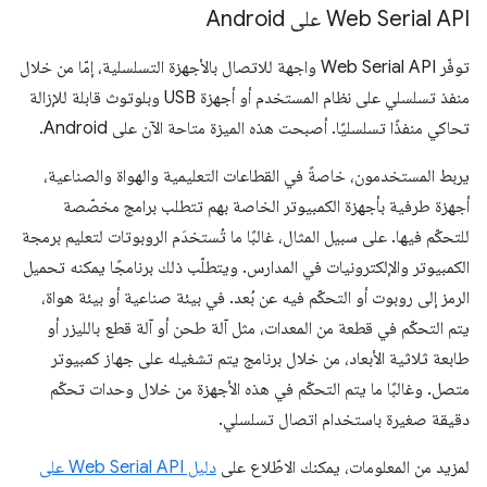
Web Serial API على Android
توفّر Web Serial API واجهة للاتصال بالأجهزة التسلسلية، إمّا من خلال
منفذ تسلسلي على نظام المستخدم أو أجهزة USB وبلوتوث قابلة للإزالة
تحاكي منفذًا تسلسليًا. أصبحت هذه الميزة متاحة الآن على Android.
يربط المستخدمون، خاصةً في القطاعات التعليمية والهواة والصناعية،
أجهزة طرفية بأجهزة الكمبيوتر الخاصة بهم تتطلب برامج مخصّصة
للتحكّم فيها. على سبيل المثال، غالبًا ما تُستخدَم الروبوتات لتعليم برمجة
الكمبيوتر والإلكترونيات في المدارس. ويتطلّب ذلك برنامجًا يمكنه تحميل
الرمز إلى روبوت أو التحكّم فيه عن بُعد. في بيئة صناعية أو بيئة هواة،
يتم التحكّم في قطعة من المعدات، مثل آلة طحن أو آلة قطع بالليزر أو
طابعة ثلاثية الأبعاد، من خلال برنامج يتم تشغيله على جهاز كمبيوتر
متصل. وغالبًا ما يتم التحكّم في هذه الأجهزة من خلال وحدات تحكّم
دقيقة صغيرة باستخدام اتصال تسلسلي.
لمزيد من المعلومات، يمكنك الاطّلاع على
دليل Web Serial API على