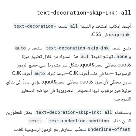
text-decoration-skip-ink: all
أضِفنا إمكانية استخدام القيمة
all
للسمة
text-decoration-
skip-ink
في CSS.
تتيح السمة
text-decoration-skip-ink
استخدام
auto
و
none
. توسّع القيمة
all
هذا السلوك من خلال تطبيق ميزة
&quot;تخطّي الحبر&quot; بشكل غير مشروط على جميع الرموز
الرسومية —بما في ذلك أحرف CJK—بينما تترك
auto
أحرف CJK
بدون تخطّي لأنّ ميزة &quot;تخطّي الحبر&quot; تؤدي عادةً إلى نتائج
مرئية غير مرغوب فيها للنصوص التصويرية في مواضع التسطير
النموذجية.
باستخدام
text-decoration-skip-ink: all
، يمكن للمطوّرين
الذين عدّلوا
text-underline-position
أو
text-
underline-offset
لتجنُّب التعارض مع الرموز الرسومية للغات