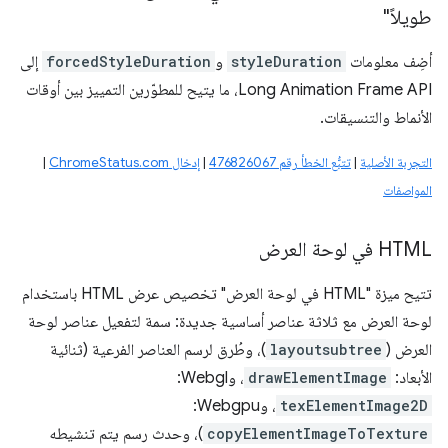
طويلاً"
أضِف معلومات
styleDuration
و
forcedStyleDuration
إلى
Long Animation Frame API، ما يتيح للمطوّرين التمييز بين أوقات
الأنماط والتنسيقات.
التجربة الأصلية
|
تتبُّع الخطأ رقم 476826067
|
إدخال ChromeStatus.com
|
المواصفات
‫HTML في لوحة العرض
تتيح ميزة "HTML في لوحة العرض" تخصيص عرض HTML باستخدام
لوحة العرض مع ثلاثة عناصر أساسية جديدة: سمة لتفعيل عناصر لوحة
العرض (
layoutsubtree
)، وطُرق لرسم العناصر الفرعية (ثنائية
الأبعاد:
drawElementImage
، وWebgl: ‏
texElementImage2D
، وWebgpu:‏
copyElementImageToTexture
)، وحدث رسم يتم تنشيطه