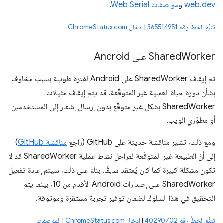
web.dev
و
مواصفات Web Serial
.
تتبُّع الخطأ رقم ‎365514951
|
إدخال ChromeStatus.com
Worker على Android
Shared
تم إيقاف SharedWorker على Android لفترة طويلة بسبب مخاوف
بشأن دورة حياة العملية غير المتوقّعة. قد يتم إيقاف مثيلات
SharedWorker بشكل غير متوقّع بدون إرسال إشعار إلى المستخدمين
أو مطوّري الويب.
ومع ذلك، تشير مناقشة حديثة على GitHub (راجِع
مناقشة GitHub
)
إلى أنّ الطبيعة غير المتوقّعة لمراحل نشاط عملية SharedWorker قد لا
تكون مشكلة كبيرة كما كان يُعتقد سابقًا. بناءً على ذلك، سيتم إعادة تفعيل
SharedWorker على إصدارات Android الأقدم من 10، بينما يتم
التحقيق في هذا السلوك لضمان توفير تجربة مستقرة وموثوقة.
تتبُّع الخطأ رقم 40290702
|
إدخال ChromeStatus.com
|
المواصفات