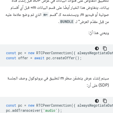
للتطبيق التفاوض على قنوات البيانات في عرض SDP قبل إنشاء قناة
بيانات. يتفاوض هذا الخيار أيضًا على قسم البيانات m= قبل أي أقسام
صوتية أو فيديو m، ويستخدمه كـ "قسم
m=
الذي تم وضع علامة عليه
من قِبل مقدّم العرض" لـ
BUNDLE
.
ويعني هذا أنّ:
const
pc
=
new
RTCPeerConnection
({
alwaysNegotiateDa
const
offer
=
await
pc
.
createOffer
();
سيتم إنشاء عرض يتضمّن سطر m لتطبيق في بروتوكول وصف الجلسة
(SDP) على أن:
const
pc
=
new
RTCPeerConnection
({
alwaysNegotiateDa
pc
.
addTransceiver
(
'audio'
);