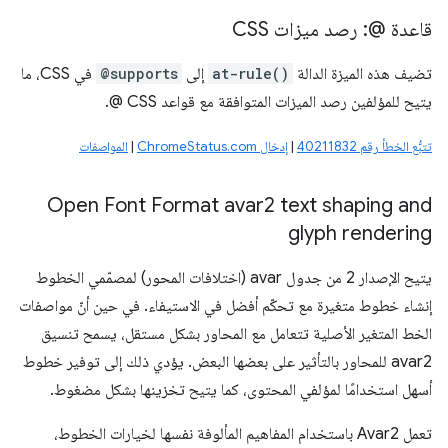
قاعدة @: رصد ميزات CSS
تضيف هذه الميزة الدالة
at-rule()
إلى
@supports
في CSS، ما
يتيح للمؤلفين رصد الميزات المتوافقة مع قواعد CSS @.
تتبُّع الخطأ رقم 40211832
|
إدخال ChromeStatus.com
|
المواصفات
Open Font Format avar2 text shaping and
glyph rendering
يتيح الإصدار 2 من جدول avar (اختلافات المحور) لمصمّمي الخطوط
إنشاء خطوط متغيرة مع تحكّم أفضل في الاستيفاء. في حين أنّ مواصفات
الخط المتغير الأصلية تتعامل مع المحاور بشكل مستقل، يسمح تنسيق
avar2 للمحاور بالتأثير على بعضها البعض. يؤدي ذلك إلى توفير خطوط
أسهل استخدامًا لمؤلفي المحتوى، كما يتيح تخزينها بشكل مضغوط.
تعمل Avar2 باستخدام المفاهيم المألوفة نفسها لخيارات الخطوط،