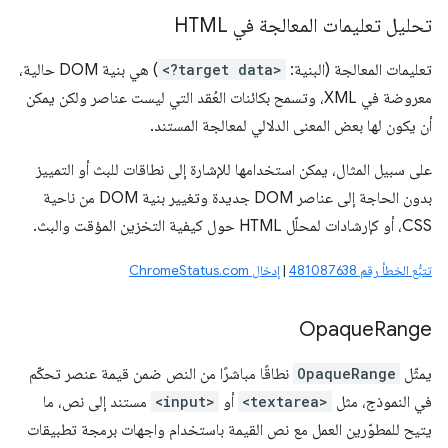
تحليل تعليمات المعالجة في HTML
تعليمات المعالجة (البنية:
<?target data>
) هي بنية DOM حالية،
معروضة في XML، وتسمح بكائنات العُقد التي ليست عناصر ولكن يمكن
أن يكون لها بعض المعنى الدلالي لمعالجة المستند.
على سبيل المثال، يمكن استخدامها للإشارة إلى نطاقات للبث أو التمييز
بدون الحاجة إلى عناصر DOM جديدة وتغيير بنية DOM من ناحية
CSS، أو كإرشادات لمحلّل HTML حول كيفية التخزين المؤقت والبث.
تتبُّع الخطأ رقم 481087638
|
إدخال ChromeStatus.com
Opaque
Range
يمثّل
OpaqueRange
نطاقًا مباشرًا من النص ضمن قيمة عنصر تحكّم
في النموذج، مثل
<textarea>
أو
<input>
مستند إلى نص، ما
يتيح للمطوّرين العمل مع نص القيمة باستخدام واجهات برمجة تطبيقات