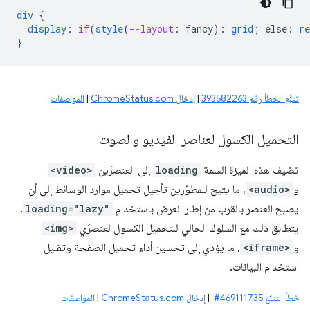
div
{
display
:
if
(
style
(
--layout
:
fancy
)
:
grid
;
else
:
re
}
تتبُّع الخطأ رقم 393582263
|
إدخال ChromeStatus.com
|
المواصفات
التحميل الكسول لعناصر الفيديو والصوت
تضيف هذه الميزة السمة
loading
إلى العنصرَين
<video>
و
<audio>
، ما يتيح للمطوّرين تأجيل تحميل موارد الوسائط إلى أن
يصبح العنصر بالقرب من إطار العرض باستخدام
loading="lazy"
.
يتطابق ذلك مع السلوك الحالي للتحميل الكسول لعنصرَي
<img>
و
<iframe>
، ما يؤدي إلى تحسين أداء تحميل الصفحة وتقليل
استخدام البيانات.
خطأ التتبّع ‎ #469111735
|
إدخال ChromeStatus.com
|
المواصفات