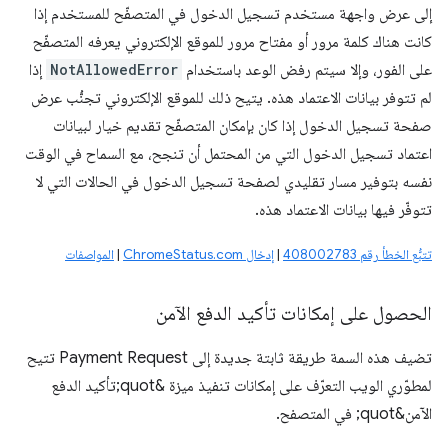
إلى عرض واجهة مستخدم تسجيل الدخول في المتصفّح للمستخدم إذا
كانت هناك كلمة مرور أو مفتاح مرور للموقع الإلكتروني يعرفه المتصفّح
على الفور، وإلا سيتم رفض الوعد باستخدام
NotAllowedError
إذا
لم تتوفر بيانات الاعتماد هذه. يتيح ذلك للموقع الإلكتروني تجنُّب عرض
صفحة تسجيل الدخول إذا كان بإمكان المتصفّح تقديم خيار لبيانات
اعتماد تسجيل الدخول التي من المحتمل أن تنجح، مع السماح في الوقت
نفسه بتوفير مسار تقليدي لصفحة تسجيل الدخول في الحالات التي لا
تتوفّر فيها بيانات الاعتماد هذه.
تتبُّع الخطأ رقم 408002783
|
إدخال ChromeStatus.com
|
المواصفات
الحصول على إمكانات تأكيد الدفع الآمن
تضيف هذه السمة طريقة ثابتة جديدة إلى Payment Request تتيح
لمطوّري الويب التعرّف على إمكانات تنفيذ ميزة &quot;تأكيد الدفع
الآمن&quot; في المتصفح.