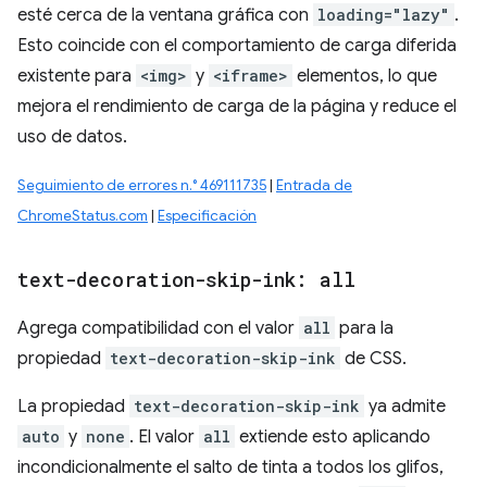
esté cerca de la ventana gráfica con
loading="lazy"
.
Esto coincide con el comportamiento de carga diferida
existente para
<img>
y
<iframe>
elementos, lo que
mejora el rendimiento de carga de la página y reduce el
uso de datos.
Seguimiento de errores n.° 469111735
|
Entrada de
ChromeStatus.com
|
Especificación
text-decoration-skip-ink: all
Agrega compatibilidad con el valor
all
para la
propiedad
text-decoration-skip-ink
de CSS.
La propiedad
text-decoration-skip-ink
ya admite
auto
y
none
. El valor
all
extiende esto aplicando
incondicionalmente el salto de tinta a todos los glifos,