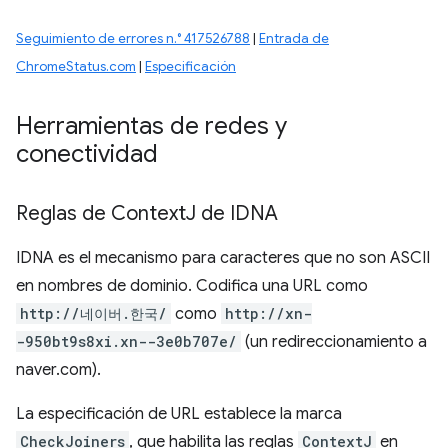
Seguimiento de errores n.° 417526788
|
Entrada de
ChromeStatus.com
|
Especificación
Herramientas de redes y
conectividad
Reglas de Context
J de IDNA
IDNA es el mecanismo para caracteres que no son ASCII
en nombres de dominio. Codifica una URL como
http://네이버.한국/
como
http://xn-
-950bt9s8xi.xn--3e0b707e/
(un redireccionamiento a
naver.com).
La especificación de URL establece la marca
CheckJoiners
, que habilita las reglas
ContextJ
en