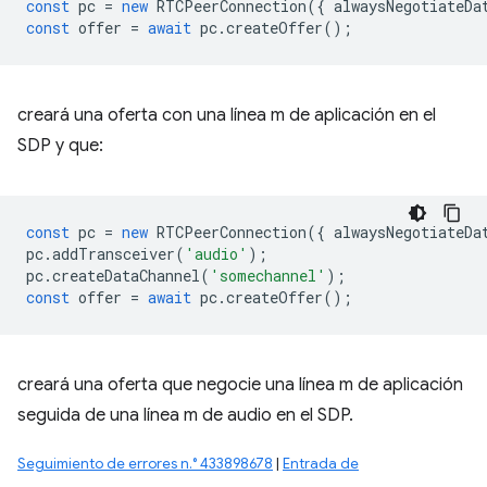
const
pc
=
new
RTCPeerConnection
({
alwaysNegotiateDa
const
offer
=
await
pc
.
createOffer
();
creará una oferta con una línea m de aplicación en el
SDP y que:
const
pc
=
new
RTCPeerConnection
({
alwaysNegotiateDa
pc
.
addTransceiver
(
'audio'
);
pc
.
createDataChannel
(
'somechannel'
);
const
offer
=
await
pc
.
createOffer
();
creará una oferta que negocie una línea m de aplicación
seguida de una línea m de audio en el SDP.
Seguimiento de errores n.° 433898678
|
Entrada de