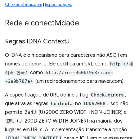
ChromeStatus.com
|
Especificação
Rede e conectividade
Regras IDNA Context
J
O IDNA é o mecanismo para caracteres não ASCII em
nomes de domínio. Ele codifica um URL como
http://네
이버.한국/
como
http://xn--950bt9s8xi.xn-
-3e0b707e/
(um redirecionamento para naver.com).
A especificação de URL define a flag
CheckJoiners
,
que ativa as regras
ContextJ
no
IDNA2008
. Isso não
permite
ZWNJ
(U+200C ZERO WIDTH NON-JOINER) e
ZWJ
(U+200D ZERO WIDTH JOINER) na maioria dos
lugares em URLs. A implementação transmite a opção
UIDNA_CHECK_CONTEXTJ
para o ICU, em que essa regra