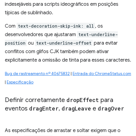
indesejáveis para scripts ideográficos em posições
típicas de sublinhado.
Com
text-decoration-skip-ink: all
, os
desenvolvedores que ajustaram
text-underline-
position
ou
text-underline-offset
para evitar
conflitos com glifos CJK também podem ativar
explicitamente a omissão de tinta para esses caracteres.
Bug de rastreamento nº 40675832
|
Entrada do ChromeStatus.com
|
Especificação
Definir corretamente
drop
Effect
para
eventos
drag
Enter
,
drag
Leave
e
drag
Over
As especificações de arrastar e soltar exigem que o