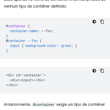
nenhum tipo de contêiner definido:
#
container
{
container-name
:
--
foo
;
}
@
container
--foo
{
input
{
background-color
:
green
;
}
}
<div id="container">

  <div><input></div>

Anteriormente,
@container
exigia um tipo de contêiner