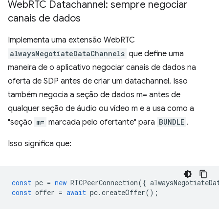
Web
RTC Datachannel: sempre negociar
canais de dados
Implementa uma extensão WebRTC
alwaysNegotiateDataChannels
que define uma
maneira de o aplicativo negociar canais de dados na
oferta de SDP antes de criar um datachannel. Isso
também negocia a seção de dados m= antes de
qualquer seção de áudio ou vídeo m e a usa como a
"seção
m=
marcada pelo ofertante" para
BUNDLE
.
Isso significa que:
const
pc
=
new
RTCPeerConnection
({
alwaysNegotiateDa
const
offer
=
await
pc
.
createOffer
();