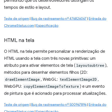
permitindo que os desenvolvedores distingam os
tempos de estilo e layout.
Teste de origem
|
Bug de rastreamento nº 476826067
|
Entrada do
ChromeStatus.com
|
Especificação
HTML na tela
O HTML na tela permite personalizar a renderização de
HTML usando a tela com três novas primitivas: um
atributo para ativar elementos de tela (
layoutsubtree
),
métodos para desenhar elementos filhos (2D:
drawElementImage
, WebGL:
texElementImage2D
,
WebGPU:
copyElementImageToTexture
) e um evento
de pintura que é acionado para processar atualizações.
Teste de origem
|
Bug de rastreamento nº 500967896
|
Entrada do
ChromeStatus.com
|
Especificação