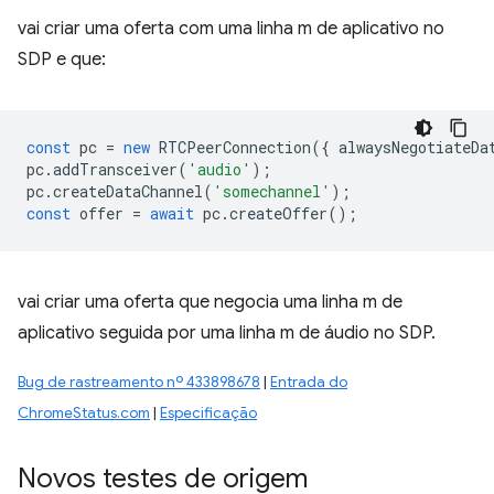
vai criar uma oferta com uma linha m de aplicativo no
SDP e que:
const
pc
=
new
RTCPeerConnection
({
alwaysNegotiateDa
pc
.
addTransceiver
(
'audio'
);
pc
.
createDataChannel
(
'somechannel'
);
const
offer
=
await
pc
.
createOffer
();
vai criar uma oferta que negocia uma linha m de
aplicativo seguida por uma linha m de áudio no SDP.
Bug de rastreamento nº 433898678
|
Entrada do
ChromeStatus.com
|
Especificação
Novos testes de origem