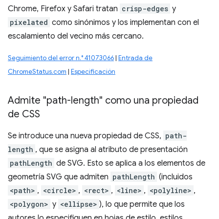
Chrome, Firefox y Safari tratan
crisp-edges
y
pixelated
como sinónimos y los implementan con el
escalamiento del vecino más cercano.
Seguimiento del error n.° 41073066
|
Entrada de
ChromeStatus.com
|
Especificación
Admite "path-length" como una propiedad
de CSS
Se introduce una nueva propiedad de CSS,
path-
length
, que se asigna al atributo de presentación
pathLength
de SVG. Esto se aplica a los elementos de
geometría SVG que admiten
pathLength
(incluidos
<path>
,
<circle>
,
<rect>
,
<line>
,
<polyline>
,
<polygon>
y
<ellipse>
), lo que permite que los
autores lo especifiquen en hojas de estilo, estilos