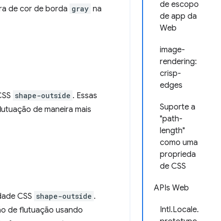
de escopo
ra de cor de borda
gray
na
de app da
Web
image-
rendering:
crisp-
edges
CSS
shape-outside
. Essas
Suporte a
lutuação de maneira mais
"path-
length"
como uma
proprieda
de CSS
APIs Web
dade CSS
shape-outside
.
Intl.Locale.
ão de flutuação usando