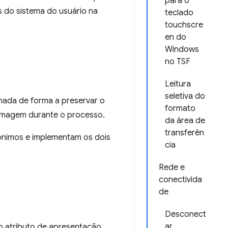
para o
res do sistema do usuário na
teclado
touchscre
en do
Windows
no TSF
Leitura
seletiva do
nada de forma a preservar o
formato
 imagem durante o processo.
da área de
transferên
nimos e implementam os dois
cia
Rede e
conectivida
de
Desconect
ar
o atributo de apresentação