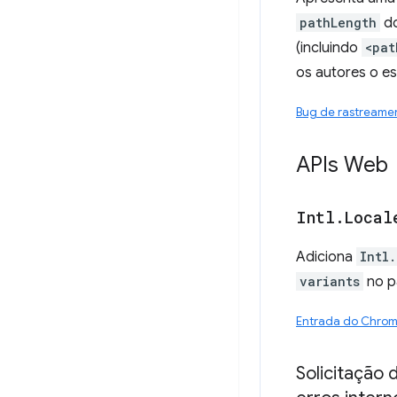
pathLength
do
(incluindo
<pat
os autores o es
Bug de rastreame
APIs Web
Intl
.
Local
Adiciona
Intl
variants
no p
Entrada do Chro
Solicitação