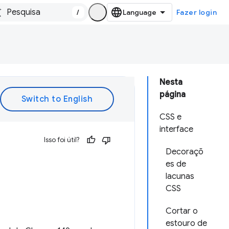
/
Fazer login
Nesta
página
CSS e
interface
Isso foi útil?
Decoraçõ
es de
lacunas
CSS
Cortar o
estouro de