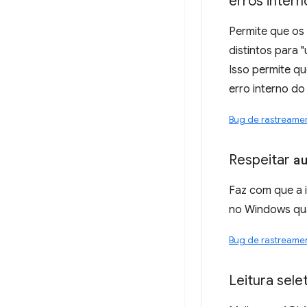
erros intern
Permite que os
distintos para 
Isso permite q
erro interno do
Bug de rastreame
Respeitar
a
Faz com que a 
no Windows qua
Bug de rastreame
Leitura sele