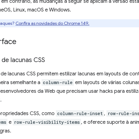
 em contrário, as mudanças a seguir se aplicam à versão est
meOS, Linux, macOS e Windows.
taques?
Confira as novidades do Chrome 149.
rface
de lacunas CSS
de lacunas CSS permitem estilizar lacunas em layouts de con
neira semelhante a
column-rule
em layouts de várias colunas
desenvolvedores da Web que precisam usar hacks para estiliz
.
 propriedades CSS, como
column-rule-inset
,
row-rule-in
ems
e
row-rule-visibility-items
, e oferece suporte à ani
gras.