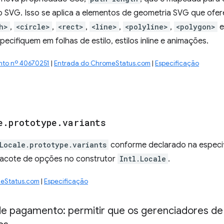
 SVG. Isso se aplica a elementos de geometria SVG que ofe
h>
,
<circle>
,
<rect>
,
<line>
,
<polyline>
,
<polygon>
pecifiquem em folhas de estilo, estilos inline e animações.
nto nº 40670251
|
Entrada do ChromeStatus.com
|
Especificação
e
.
prototype
.
variants
.Locale.prototype.variants
conforme declarado na especi
acote de opções no construtor
Intl.Locale
.
meStatus.com
|
Especificação
 de pagamento: permitir que os gerenciadores 