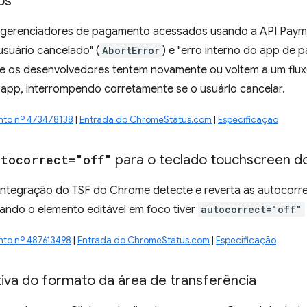
os
 gerenciadores de pagamento acessados usando a API Paym
"usuário cancelado" (
AbortError
) e "erro interno do app de 
ue os desenvolvedores tentem novamente ou voltem a um flu
 app, interrompendo corretamente se o usuário cancelar.
nto nº 473478138
|
Entrada do ChromeStatus.com
|
Especificação
utocorrect="off"
para o teclado touchscreen d
integração do TSF do Chrome detecte e reverta as autocorr
ndo o elemento editável em foco tiver
autocorrect="off"
nto nº 487613498
|
Entrada do ChromeStatus.com
|
Especificação
tiva do formato da área de transferência