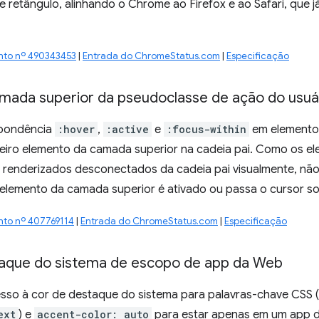
 retângulo, alinhando o Chrome ao Firefox e ao Safari, que 
nto nº 490343453
|
Entrada do ChromeStatus.com
|
Especificação
amada superior da pseudoclasse de ação do usuá
spondência
:hover
,
:active
e
:focus-within
em elementos
eiro elemento da camada superior na cadeia pai. Como os e
 renderizados desconectados da cadeia pai visualmente, não 
elemento da camada superior é ativado ou passa o cursor so
nto nº 407769114
|
Entrada do ChromeStatus.com
|
Especificação
aque do sistema de escopo de app da Web
esso à cor de destaque do sistema para palavras-chave CSS (
ext
) e
accent-color: auto
para estar apenas em um app d