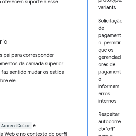
prototype.
já oferecem suporte a esse
variants
Solicitação
de
pagament
rio
o: permitir
que os
 pai para corresponder
gerenciad
lementos da camada superior
ores de
pagament
faz sentido mudar os estilos
o
bre ele.
informem
erros
internos
Respeitar
autocorre
AccentColor
e
ct="off"
a Web e no contexto do perfil