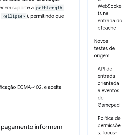
WebSocke
recem suporte a
pathLength
ts na
e
<ellipse>
), permitindo que
entrada do
bfcache
Novos
testes de
origem
API de
entrada
orientada
ficação ECMA-402, e aceita
a eventos
do
Gamepad
Política de
permissõe
de pagamento informem
s: focus-