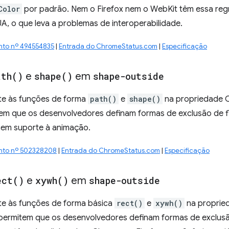
Color
por padrão. Nem o Firefox nem o WebKit têm essa reg
 UA, o que leva a problemas de interoperabilidade.
nto nº 494554835
|
Entrada do ChromeStatus.com
|
Especificação
ath(
)
e
shape(
)
em
shape-outside
te às funções de forma
path()
e
shape()
na propriedade 
em que os desenvolvedores definam formas de exclusão de f
ecem suporte à animação.
nto nº 502328208
|
Entrada do ChromeStatus.com
|
Especificação
ect(
)
e
xywh(
)
em
shape-outside
te às funções de forma básica
rect()
e
xywh()
na proprie
permitem que os desenvolvedores definam formas de exclus