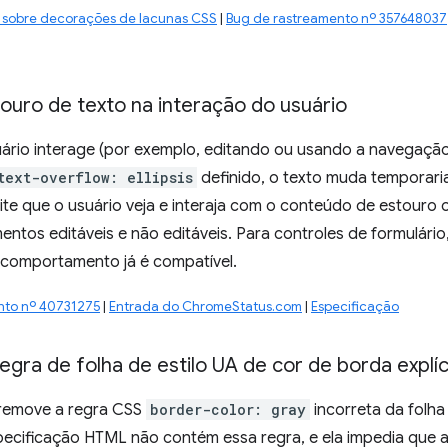
 sobre decorações de lacunas CSS
|
Bug de rastreamento nº 357648037
ouro de texto na interação do usuário
rio interage (por exemplo, editando ou usando a navegação
text-overflow: ellipsis
definido, o texto muda temporari
mite que o usuário veja e interaja com o conteúdo de estouro o
entos editáveis e não editáveis. Para controles de formulári
 comportamento já é compatível.
nto nº 40731275
|
Entrada do ChromeStatus.com
|
Especificação
gra de folha de estilo UA de cor de borda explíc
remove a regra CSS
border-color: gray
incorreta da folha
pecificação HTML não contém essa regra, e ela impedia que 