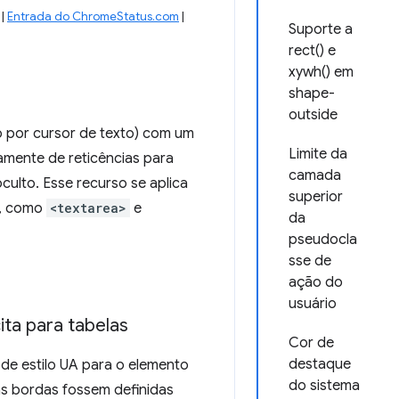
|
Entrada do ChromeStatus.com
|
Suporte a
rect() e
xywh() em
shape-
outside
 por cursor de texto) com um
Limite da
amente de reticências para
camada
culto. Esse recurso se aplica
superior
o, como
<textarea>
e
da
pseudocla
sse de
ação do
usuário
ita para tabelas
Cor de
destaque
 de estilo UA para o elemento
do sistema
as bordas fossem definidas