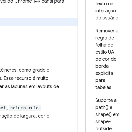
ável do Chrome 149 canal para
texto na
interação
do usuário
Remover a
regra de
folha de
estilo UA
de cor de
borda
têineres, como grade e
explícita
. Esse recurso é muito
para
ar as lacunas em layouts de
tabelas
Suporte a
path() e
set
,
column-rule-
shape() em
mação de largura, cor e
shape-
outside