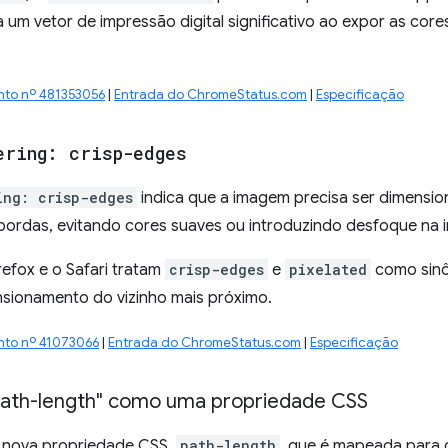
mita um vetor de impressão digital significativo ao expor as co
nto nº 481353056
|
Entrada do ChromeStatus.com
|
Especificação
ering: crisp-edges
ing: crisp-edges
indica que a imagem precisa ser dimensio
 bordas, evitando cores suaves ou introduzindo desfoque na
efox e o Safari tratam
crisp-edges
e
pixelated
como sinô
sionamento do vizinho mais próximo.
nto nº 41073066
|
Entrada do ChromeStatus.com
|
Especificação
path-length" como uma propriedade CSS
 nova propriedade CSS,
path-length
, que é mapeada para 