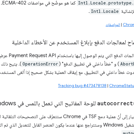
Intl.Locale.prototype.
كما هو موضّح في مواصفات ECMA-402، وتقبل
لإنشائية
Intl.Locale
.
|
المواصفات
اح لمعالجات الدفع بإبلاغ المستخدم عن الأخطاء الداخلية
تتيح هذه الميزة لم
Abort
) و "خطأ داخلي في تطبيق الدفع" (
OperationError
). يتيح ذلك ل
ث خطأ داخلي في التطبيق، مع إيقاف العملية بشكل صحيح إذا ألغى المستخدم 
Tracking bug #473478138
|
ChromeStatu
autocorrect
للوحة المفاتيح التي تعمل باللمس في Windows في TSF
يؤدي تفعيل هذا الخيار إلى أنّ عملية دمج TSF في Chrome ستتعرّف
م التركيز عليه مضبوطًا على
.
auto