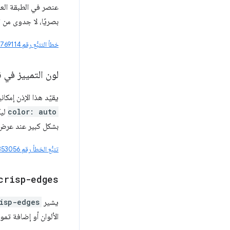
عنصر في الطبقة العل
بصريًا، لا جدوى من 
خطأ التتبُّع رقم 407769114
لون التمييز في 
يقيّد هذا الإذن إمكانية ا
color: auto
ليك
بشكل كبير عند عرض 
تتبُّع الخطأ رقم 481353056
crisp-edges
يشير
isp-edges
الألوان أو إضافة تموي