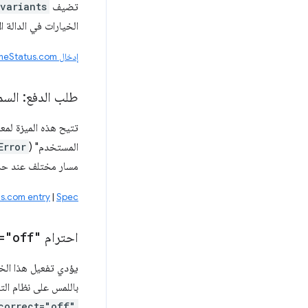
تضيف
variants
الخيارات في الدالة ا
إدخال ChromeStatus.com
طلب الدفع: السم
المستخدم" (
Error
مسار مختلف عند حدو
s.com entry
|
Spec
احترام
="off"
باللمس على نظام التشغيل Windows وستتراجع عنها عندما يكون العنصر القابل للتعديل الذي ت
correct="off"