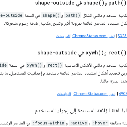
)
path(
و
)
shape(
في
shape-outside
انية استخدام دالتَي الشكل
path()
و
shape()
في السمة
pe-outside
ال استبعاد العناصر العائمة بمرونة أكبر وتتيح إمكانية إضافة رسوم متحركة.
|
إدخال ChromeStatus.com
|
المواصفات
)
rect(
و
)
xywh(
في
shape-outside
انية استخدام دالتَي الأشكال الأساسية
rect()
و
xywh()
في السمة
ide
|
إدخال ChromeStatus.com
|
المواصفات
يا للفئة الزائفة المستندة إلى إجراء المستخدم
يقة مطابقة
:hover
و
:active
و
:focus-within
مع العناصر الرئيسي