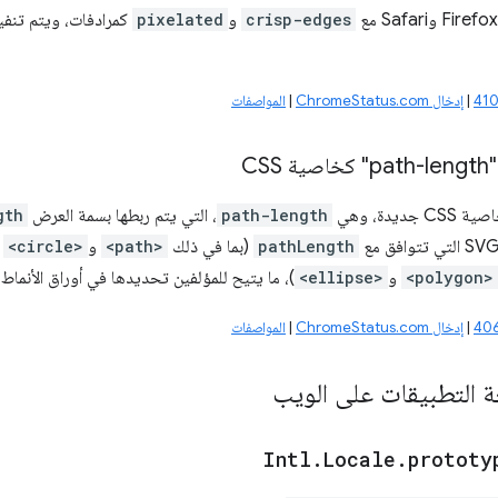
crisp-edges
و
pixelated
كمرادفات، ويتم تنفيذ
|
إدخال ChromeStatus.com
|
المواصفات
CS
يدة، وهي
path-length
، التي يتم ربطها بسمة العرض
gth
pathLength
(بما في ذلك
<path>
و
<circle>
و
<polygon>
و
<ellipse>
)، ما يتيح للمؤلفين تحديدها في أوراق الأنماط 
|
إدخال ChromeStatus.com
|
المواصفات
 التطبيقات على الويب
Intl
.
Locale
.
prototy