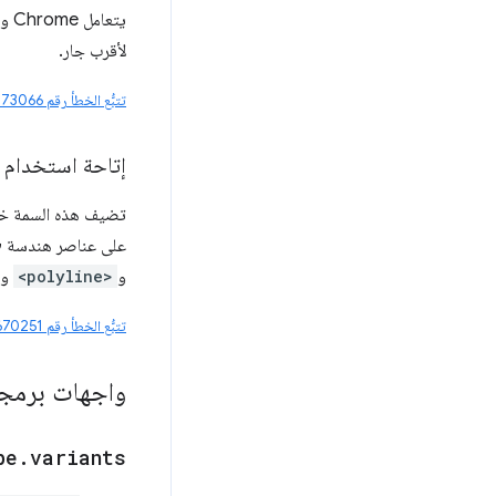
يتعامل Chrome وFirefox وSafari مع
لأقرب جار.
تتبُّع الخطأ رقم 41073066
إتاحة استخدام "path-length" كخاصية S
تضيف هذه السمة خاصية CSS جد
على عناصر هندسة SVG التي تتوافق مع
و
<polyline>
و
تتبُّع الخطأ رقم 40670251
واجهات برمجة
pe
.
variants