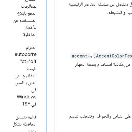
شكل منفصل عن سلسلة العناصر الرئيسية
لمعالجات
يا أو تنشيطه.
الدفع بإبلاغ
المستخدم عن
الأخطاء
الداخلية
احترام
autocorre
AccentColorTe
) و
accent-
ct="off"
من إمكانية استخدام بصمة الجهاز
للوحة
المفاتيح التي
تعمل باللمس
في
Windows
في TSF
لى التباين والحواف، وتتجنّب تنعيم
قراءة تنسيق
الحافظة بشكل
انتقائي