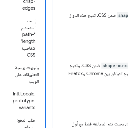
crisp-
edges
sha
ضمن CSS. تتيح هذه الدوال
إتاحة
استخدام
"path-
length"
كخاصية
CSS
shape-outs
ضمن CSS. وتتيح
واجهات برمجة
هاتان الدالتان للمطوّرين تحديد أشكال استبعاد العناصر العائمة باستخدام إحداثيات المستطيل، ما يتيح التوافق بين Chrome وFirefox
التطبيقات على
الويب
Intl.Locale.
prototype.
variants
طلب الدفع:
ة، بحيث تتم المطابقة فقط مع أول
السماح