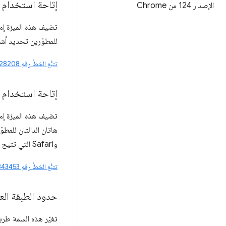
إتاحة استخدام
الإصدار 124 من Chrome
تضيف هذه الميزة إمك
للمطوّرين تحديد أشك
تتبُّع الخطأ رقم 502328208
إتاحة استخدام
تضيف هذه الميزة إمك
وSafari التي تتيح هذه الميزة حاليًا.
تتبُّع الخطأ رقم 490343453
حدود الطبقة العل
تغيّر هذه السمة طر