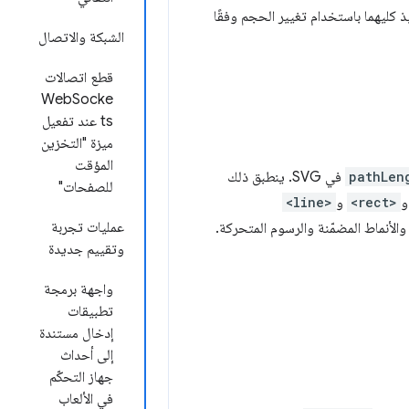
 كليهما باستخدام تغيير الحجم وفقًا
الشبكة والاتصال
قطع اتصالات
WebSocke
ts عند تفعيل
ميزة "التخزين
المؤقت
pathLen
في SVG. ينطبق ذلك
للصفحات"
<rect>
و
<line>
عمليات تجربة
والأنماط المضمّنة والرسوم المتحركة.
وتقييم جديدة
واجهة برمجة
تطبيقات
إدخال مستندة
إلى أحداث
جهاز التحكّم
في الألعاب