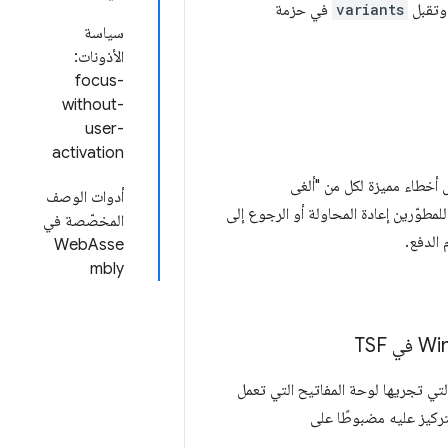
variants
في حزمة
سياسة
الأذونات:
focus-
without-
user-
activation
عالجات الدفع التي يتم الوصول إليها باستخدام Payment Request API عرض أخطاء مميزة لكل من "ألغى
أدوات الوصف
لمطوّرين إعادة المحاولة أو الرجوع إلى
المخصّصة في
الدفع.
WebAsse
mbly
 على التصحيحات التلقائية التي تجريها لوحة المفاتيح التي تعمل