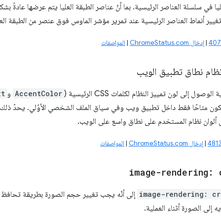
يا في سلسلة العناصر الرئيسية. بما أنّ عناصر الطبقة العليا يتم عرضها عادةً ب
تغيير أنماط العناصر الرئيسية عند تمرير مؤشر الماوس فوق عنصر من الطبقة العل
|
إدخال ChromeStatus.com
|
المواصفات
نظام نطاق تطبيق الويب
لوصول إلى لون تمييز النظام لكلمات CSS الرئيسية (
AccentColor
و
xt
ون متاحًا فقط داخل تطبيق ويب وفي سياق الملف الشخصي الأوّلي. يحدّ ذلك 
ألوان نظام المستخدم على نطاق واسع على الويب.
|
إدخال ChromeStatus.com
|
المواصفات
image-rendering: 
image-rendering: cr
إلى أنّه يجب تغيير حجم الصورة بطريقة تحافظ ع
ه إلى الصورة أثناء العملية.