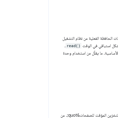
Asy من خلال تأجيل استرجاع بيانات الحافظة الفعلية من نظام التشغيل
بشكل استباقي في الوقت
read()
،
 البيانات الأساسية، ما يقلّل من استخدام وحدة
لم تعُد اتصالات WebSocket النشطة تمنع الصفحة من التخزين المؤقت باستخدام ميزة &quot;التخزين المؤقت للصفحات&quot;. من