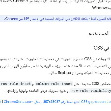
ظات المميزة فقط؟ يمكنك الاطّلاع على
الميزات الجديدة في الإصدار 149 من Chrome
.
 CSS
ات، مثل الشبكة ونموذج flexbox، بشكل مشابه لـ
 التخطيط المتعدد الأعمدة. هذه الميزة مطلوبة بشدة من مطوّري الويب الذين
ات الشبكة ونموذج flexbox حاليًا.
 جديدة، مثل
column-rule-inset
و
row-rule-inset
row-rule-visibilit
، وتتيح تحريك عرض القاعدة ولونها وإزاحتها.
|
تتبُّع الخطأ رقم ‎357648037
|
إدخال ChromeStatus.com
|
ال