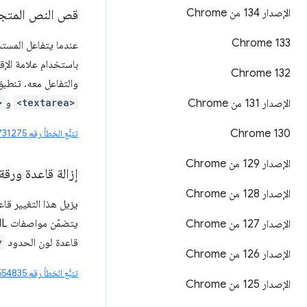
الإصدار 134 من Chrome
قص النص المتجا
Chrome 133
عندما يتفاعل المس
باستخدام علامة الإ
Chrome 132
والتفاعل معه. تنطبق 
<textarea>
و
>
الإصدار 131 من Chrome
Chrome 130
تتبُّع الخطأ رقم 40731275
الإصدار 129 من Chrome
إزالة قاعدة ورقة الأنماط UA التي تحدّد لون ا
الإصدار 128 من Chrome
يزيل هذا التغيير قا
يتضمّن مواصفات HTML هذه القاعدة، وقد منعت الحدود من أن تكون
الإصدار 127 من Chrome
قاعدة لون الحدود
y
الإصدار 126 من Chrome
تتبُّع الخطأ رقم 494554835
الإصدار 125 من Chrome