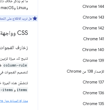
Chrome 144
وLinux وmacOS وWindows.
Chrome 143
هل تريد الاطّلاع على اللح
Chrome 142
CSS وواجهة المستخدم
Chrome 141
زخارف الفجوات في
Chrome 140
تتيح لك ميزة تزيين الفجوات في CSS تصميم الفجوات في تخطيطات الحاوي
‫Chrome 139
column-rule
في
الإصدار 138 من Chrome
لتصميم الفجوات في تخطيط
Chrome 137
تتضمّن هذه الميزة خصائص CSS
items
و
y-items
Chrome 136
مشاركة المدوّنة حول CSS gap decorations
Chrome 135