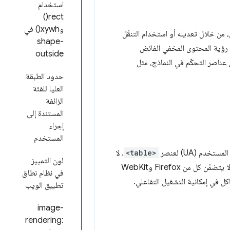
استخدام
rect()
وxywh() في
 من خلال تعديله أو استخدام التنقّل
shape-
 رؤية المحتوى المخفي الفائض
outside
ى عناصر التحكّم في النماذج، مثل
حدود الطبقة
العليا للفئة
الزائفة
المستندة إلى
إجراء
المستخدم
<table>
. لا
لون التمييز
تلقائيًا. لا يتضمّن كل من Firefox وWebKit
في نظام نطاق
 في إمكانية التشغيل التفاعلي.
تطبيق الويب
image-
rendering: