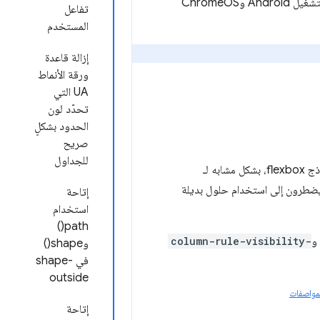
ما لم يُذكر خلاف ذلك، تنطبق التغييرات التالية على إصدار القناة الثابتة 149 من Chrome لأنظمة التشغيل Android وChromeOS
تفاعل
المستخدم
إزالة قاعدة
ورقة الأنماط
UA التي
تحدّد لون
الحدود بشكلٍ
صريح
للجداول
 يضطرون إلى استخدام حلول بديلة
إتاحة
استخدام
path()
و
column-rule-visibility-
وshape()
في shape-
outside
مواصفات
إتاحة