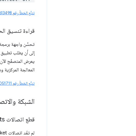
تتبُّع الخطأ رقم 487613498
قراءة تنسيق الح
إلى أن يطلب تطبيق 
يعرض المتصفّح الآن
المعالجة المركزية و
تتبُّع الخطأ رقم 435051711
الشبكة والاتص
قطع اتصالات Web
Sockets عند