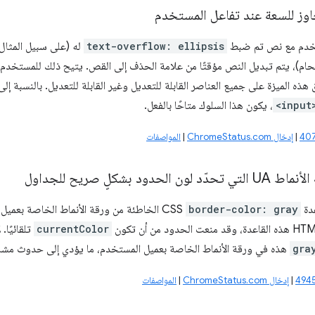
وز للسعة عند تفاعل المستخدم
تخدم مع نص تم ضبط
text-overflow: ellipsis
له (على سبيل المثال،
قحام)، يتم تبديل النص مؤقتًا من علامة الحذف إلى القص. يتيح ذلك للمستخدم
هذه الميزة على جميع العناصر القابلة للتعديل وغير القابلة للتعديل. بالنسبة إل
<input
، يكون هذا السلوك متاحًا بالفعل.
|
إدخال ChromeStatus.com
|
المواصفات
لحدود بشكلٍ صريح للجداول
عدة
border-color: gray
CSS الخاطئة من ورقة الأنماط الخاصة بعميل المستخدم (UA) لعنصر
currentColor
gra
هذه في ورقة الأنماط الخاصة بعميل المستخدم، ما يؤدي إلى حدوث مشاكل
|
إدخال ChromeStatus.com
|
المواصفات