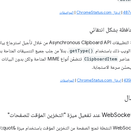
|
إدخال ChromeStatus.com
|
المواصفات
افظة بشكل انتقائي
تحسِّن واجهة برمجة التطبيقات nchronous Clipboard API
الويب ذلك باستخدام
getType()
. بدلاً من جلب جميع التنسيقات المتاحة 
 عناصر
ClipboardItem
تتضمّن أنواع MIME المتاحة ولكن بدون
يحسّن سرعة الاستجابة.
|
إدخال ChromeStatus.com
|
المواصفات
ال
 تفعيل ميزة "التخزين المؤقت للصفحات"