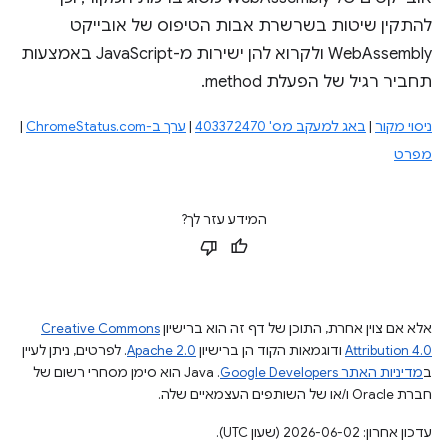
להתקין שיטות בשרשרת אבות הטיפוס של אובייקט
WebAssembly ולקרוא להן ישירות מ-JavaScript באמצעות
תחביר רגיל של הפעלת method.
ניסוי מקור
|
באג למעקב מס' 403372470
|
ערך ב-ChromeStatus.com
|
מפרט
המידע עזר לך?
אלא אם צוין אחרת, התוכן של דף זה הוא ברישיון
Creative Commons
Attribution 4.0
ודוגמאות הקוד הן ברישיון
Apache 2.0
. לפרטים, ניתן לעיין
ב
מדיניות האתר Google Developers‏
.‏ Java הוא סימן מסחרי רשום של
חברת Oracle ו/או של השותפים העצמאיים שלה.
עדכון אחרון: 2026-06-02 (שעון UTC).