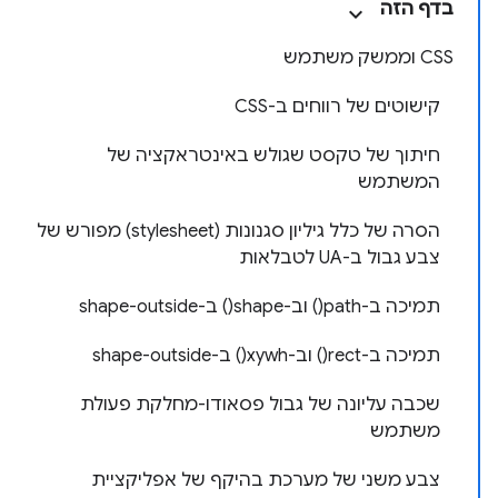
בדף הזה
CSS וממשק משתמש
קישוטים של רווחים ב-CSS
חיתוך של טקסט שגולש באינטראקציה של
המשתמש
הסרה של כלל גיליון סגנונות (stylesheet) מפורש של
צבע גבול ב-UA לטבלאות
תמיכה ב-path() וב-shape() ב-shape-outside
תמיכה ב-rect() וב-xywh() ב-shape-outside
שכבה עליונה של גבול פסאודו-מחלקת פעולת
משתמש
צבע משני של מערכת בהיקף של אפליקציית