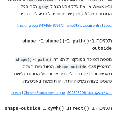
וב-WebKit אין את כלל צבע הגבול
gray
הזה בגיליון
הסגנונות של UA, ולכן יש בעיות יכולת פעולה הדדית.
Tracking bug #494554835
|
ChromeStatus.com entry
|
Spec
תמיכה ב-
)
path(
וב-
)
shape(
ב-
shape-
outside
נוספה תמיכה בפונקציות הצורה
path()
ו-
shape()
במאפיין CSS
shape-outside
. הפונקציות האלה
מאפשרות למפתחים להגדיר צורות של החרגת גלישת
טקסט בצורה גמישה יותר, והן תומכות באנימציה.
באג למעקב מס' 502328208
|
ערך ב-ChromeStatus.com
|
מפרט
תמיכה ב-
)
rect(
וב-
)
xywh(
ב-
shape-outside