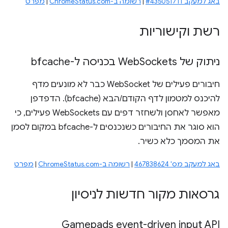
באג למעקב #435051711
|
רשומה ב-ChromeStatus.com
|
מפרט
רשת וקישוריות
ניתוק של Web
Sockets בכניסה ל-bfcache
חיבורים פעילים של WebSocket כבר לא מונעים מדף
להיכנס למטמון לדף הקודם/הבא (bfcache). הדפדפן
מאפשר לאחסן ולשחזר דפים עם WebSockets פעילים, כי
הוא סוגר את החיבורים כשנכנסים ל-bfcache במקום לסמן
את המסמך כלא כשיר.
באג למעקב מס' 467838624
|
רשומה ב-ChromeStatus.com
|
מפרט
גרסאות מקור חדשות לניסיון
Gamepads event-driven input API