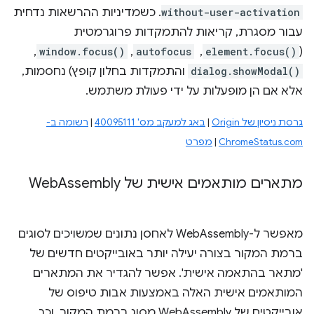
without-user-activation
. כשמדיניות ההרשאות נדחית
עבור מסגרת, קריאות להתמקדות פרוגרמטית
(
element.focus()
, ‏
autofocus
,‏
window.focus()
, ‏
dialog.showModal()
והתמקדות בחלון קופץ) נחסמות,
אלא אם הן מופעלות על ידי פעולת משתמש.
גרסת ניסיון של Origin
|
באג למעקב מס' 40095111
|
רשומה ב-
ChromeStatus.com
|
מפרט
מתארים מותאמים אישית של Web
Assembly
מאפשר ל-WebAssembly לאחסן נתונים שמשויכים לסוגים
ברמת המקור בצורה יעילה יותר באובייקטים חדשים של
'מתאר בהתאמה אישית'. אפשר להגדיר את המתארים
המותאמים אישית האלה באמצעות אבות טיפוס של
אובייקטים של WebAssembly מסוג ברמת המקור, וכך