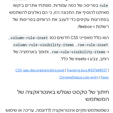
rule
בפריסה של כמה עמודות. מפתחי אתרים ביקשו
מאיתנו להוסיף את התכונה הזו, כי הם נאלצים להשתמש
בפתרונות עקיפים כדי לעצב את הרווחים בפריסות של
רשתות ו-flexbox.
הוא כולל מאפייני CSS חדשים כמו
column-rule-inset
,‏
row-rule-inset
,‏
column-rule-visibility-items
ו-
row-rule-visibility-items
, ותומך באנימציה של
רוחב, צבע ו-insets של כלל.
CSS gap decorations blog post
|
Tracking bug #357648037
|
ChromeStatus.com entry
|
Spec
חיתוך של טקסט שגולש באינטראקציה של
המשתמש
כשמשתמש מקיים אינטראקציה (לדוגמה, עריכה או שימוש