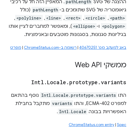
ההצגה של SVG‏
pathLength
. המאפיין הזה חל על רכיבי
גיאומטריה של SVG שתומכים ב-
pathLength
(כולל
<path>
,‏
<circle>
,‏
<rect>
,‏
<line>
,‏
<polyline>
,‏
<polygon>
ו-
<ellipse>
), ומאפשר למחברים לציין אותו
בגיליונות סגנונות, בסגנונות מוטבעים ובאנימציות.
באג למעקב מס' 40670251
|
רשומה ב-ChromeStatus.com
|
מפרט
ממשקי Web API
Intl
.
Locale
.
prototype
.
variants
התו
Intl.Locale.prototype.variants
נוסף בהתאם
למפרט ECMA-402, והתו
variants
מתקבל בחבילת
האפשרויות בבונה
Intl.Locale
.
ChromeStatus.com entry
|
Spec