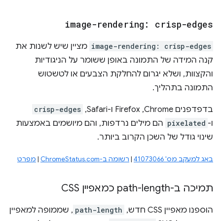
image-rendering: crisp-edges
image-rendering: crisp-edges
מציין שיש לשנות את
קנה המידה של התמונה באופן ששומר על הניגודיות
והקצוות, ושלא יגרום להחלקת הצבעים או לטשטוש
התמונה בתהליך.
בדפדפנים Chrome,‏ Firefox ו-Safari,‏
crisp-edges
ו-
pixelated
הם מילים נרדפות, והם מיושמים באמצעות
שינוי גודל של השכן הקרוב ביותר.
באג למעקב מס' 41073066
|
רשומה ב-ChromeStatus.com
|
מפרט
תמיכה ב-path-length כמאפיין CSS
הוספנו מאפיין CSS חדש,
path-length
, שממופה למאפיין