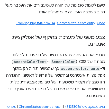
טעם לשנות סגנונות של הורה כשמעבירים את העכבר מעל
רכיב בשכבה העליונה או מפעילים אותו.
Tracking bug #407769114
|
ChromeStatus.com entry
|
Spec
צבע משני של מערכת בהיקף של אפליקציית
אינטרנט
מגביל את הגישה לצבע ההדגשה של המערכת למילות
מפתח של CSS ‏ (
AccentColor
ו-
AccentColorText
)
ול-
accent-color: auto
כך שהגישה תהיה רק בתוך
אפליקציית אינטרנט ובהקשר של פרופיל ראשוני. ההגדרה
הזו מגבילה וקטור משמעותי של טביעת אצבע דיגיטלית
כשחושפים את צבעי המערכת של המשתמש באופן נרחב
באינטרנט.
באג למעקב מס' 481353056
|
רשומה ב-ChromeStatus.com
|
מפרט