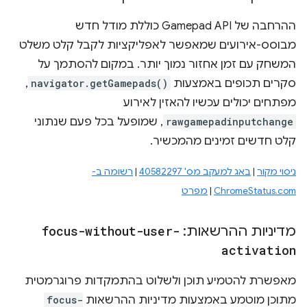
ההרחבה של Gamepad API כוללת מודל חדש
מבוסס-אירועים שמאפשר לאפליקציות לקבל קלט משלט
המשחק עם זמן אחזור נמוך יותר. במקום להסתמך על
סקרים תכופים באמצעות
navigator.getGamepads()
,
מפתחים יכולים עכשיו להאזין לאירוע
rawgamepadinputchange
, שמופעל בכל פעם שנתוני
קלט חדשים זמינים מהמכשיר.
ניסוי מקור
|
באג למעקב מס' 40582297
|
רשומה ב-
ChromeStatus.com
|
מפרט
מדיניות ההרשאות:
focus-without-user-
activation
מאפשרת להטמיע תוכן ולשלוט בהתמקדות פרוגרמטית
מתוכן מוטמע באמצעות מדיניות ההרשאות
focus-