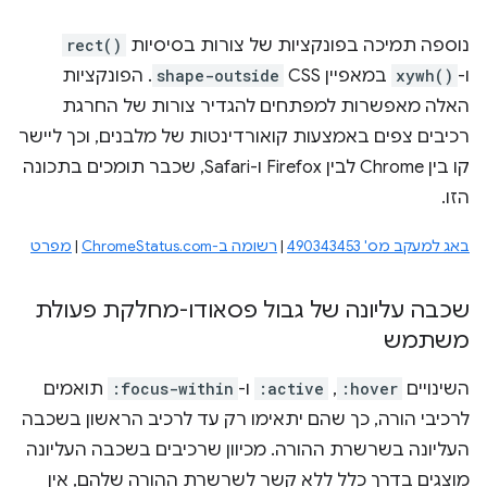
נוספה תמיכה בפונקציות של צורות בסיסיות
rect()
ו-
xywh()
במאפיין CSS
shape-outside
. הפונקציות
האלה מאפשרות למפתחים להגדיר צורות של החרגת
רכיבים צפים באמצעות קואורדינטות של מלבנים, וכך ליישר
קו בין Chrome לבין Firefox ו-Safari, שכבר תומכים בתכונה
הזו.
באג למעקב מס' 490343453
|
רשומה ב-ChromeStatus.com
|
מפרט
שכבה עליונה של גבול פסאודו-מחלקת פעולת
משתמש
השינויים
:hover
,
:active
ו-
:focus-within
תואמים
לרכיבי הורה, כך שהם יתאימו רק עד לרכיב הראשון בשכבה
העליונה בשרשרת ההורה. מכיוון שרכיבים בשכבה העליונה
מוצגים בדרך כלל ללא קשר לשרשרת ההורה שלהם, אין