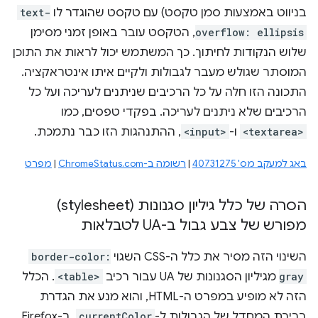
בניווט באמצעות סמן טקסט) עם טקסט שהוגדר לו
text-
overflow: ellipsis
, הטקסט עובר באופן זמני מסימן
שלוש הנקודות לחיתוך. כך המשתמש יכול לראות את התוכן
המוסתר שגולש מעבר לגבולות ולקיים איתו אינטראקציה.
התכונה הזו חלה על כל הרכיבים שניתנים לעריכה ועל כל
הרכיבים שלא ניתנים לעריכה. בפקדי טפסים, כמו
<textarea>
ו-
<input>
, ההתנהגות הזו כבר נתמכת.
באג למעקב מס' 40731275
|
רשומה ב-ChromeStatus.com
|
מפרט
הסרה של כלל גיליון סגנונות (stylesheet)
מפורש של צבע גבול ב-UA לטבלאות
השינוי הזה מסיר את כלל ה-CSS השגוי
border-color:
gray
מגיליון הסגנונות של UA עבור רכיב
<table>
. הכלל
הזה לא מופיע במפרט ה-HTML, והוא מנע את הגדרת
ברירת המחדל של הגבולות ל-
currentColor
. ב-Firefox