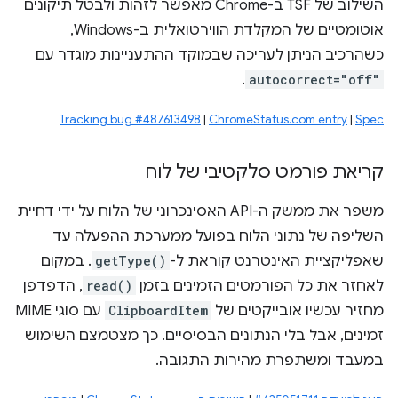
השילוב של TSF ב-Chrome מאפשר לזהות ולבטל תיקונים
אוטומטיים של המקלדת הווירטואלית ב-Windows,
כשהרכיב הניתן לעריכה שבמוקד ההתעניינות מוגדר עם
.
autocorrect="off"
Tracking bug #487613498
|
ChromeStatus.com entry
|
Spec
קריאת פורמט סלקטיבי של לוח
משפר את ממשק ה-API האסינכרוני של הלוח על ידי דחיית
השליפה של נתוני הלוח בפועל ממערכת ההפעלה עד
שאפליקציית האינטרנט קוראת ל-
getType()
. במקום
לאחזר את כל הפורמטים הזמינים בזמן
read()
, הדפדפן
מחזיר עכשיו אובייקטים של
ClipboardItem
עם סוגי MIME
זמינים, אבל בלי הנתונים הבסיסיים. כך מצטמצם השימוש
במעבד ומשתפרת מהירות התגובה.