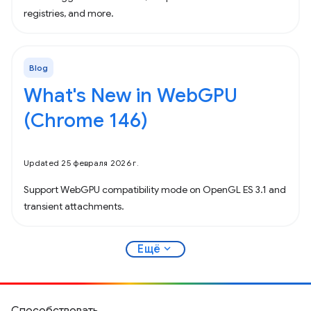
registries, and more.
Blog
What's New in WebGPU
(Chrome 146)
Updated 25 февраля 2026 г.
Support WebGPU compatibility mode on OpenGL ES 3.1 and
transient attachments.
expand_more
Ещё