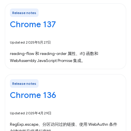
Release notes
Chrome 137
Updated 2025年5月27日
reading-flow 和 reading-order 属性、if() 函数和
WebAssembly JavaScript Promise 集成。
Release notes
Chrome 136
Updated 2025年4月29日
RegExp.escape、分区访问过的链接、使用 WebAuthn 条件