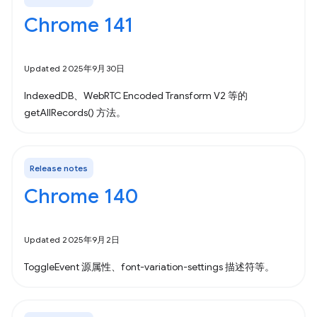
Chrome 141
Updated 2025年9月30日
IndexedDB、WebRTC Encoded Transform V2 等的
getAllRecords() 方法。
Release notes
Chrome 140
Updated 2025年9月2日
ToggleEvent 源属性、font-variation-settings 描述符等。