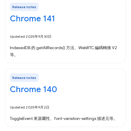
Release notes
Chrome 141
Updated 2025年9月30日
IndexedDB 的 getAllRecords() 方法、WebRTC 編碼轉換 V2
等。
Release notes
Chrome 140
Updated 2025年9月2日
ToggleEvent 來源屬性、font-variation-settings 描述元等。