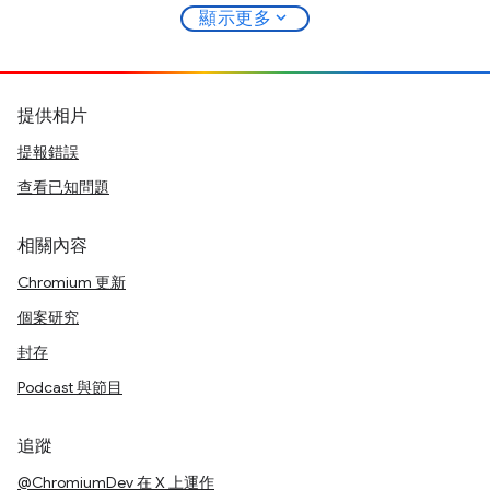
expand_more
顯示更多
提供相片
提報錯誤
查看已知問題
相關內容
Chromium 更新
個案研究
封存
Podcast 與節目
追蹤
@ChromiumDev 在 X 上運作