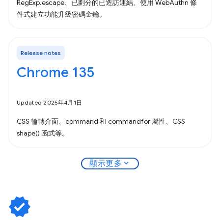
RegExp.escape、已劃分的已造訪連結、使用 WebAuthn 條
件式建立功能升級密碼金鑰。
Release notes
Chrome 135
Updated 2025年4月1日
CSS 輪轉介面、command 和 commandfor 屬性、CSS
shape() 函式等。
expand_more
顯示更多
verified