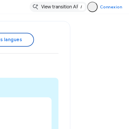
/
Connexion
es langues