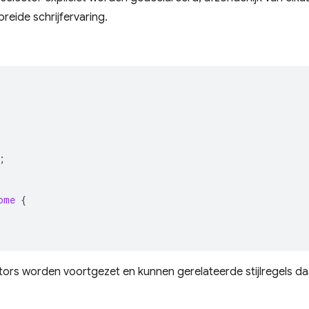
reide schrijfervaring.
;
ome
{
ors worden voortgezet en kunnen gerelateerde stijlregels d