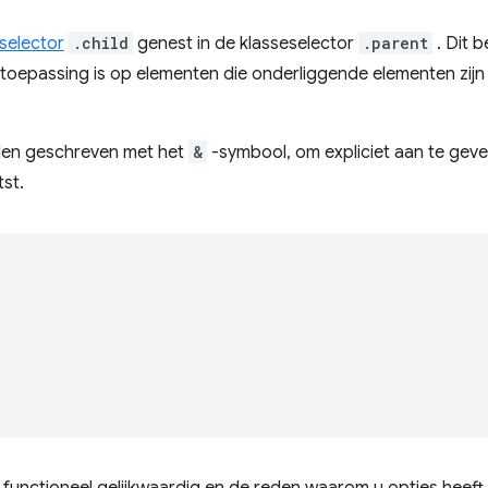
selector
.child
genest in de klasseselector
.parent
. Dit 
 toepassing is op elementen die onderliggende elementen zij
den geschreven met het
&
-symbool, om expliciet aan te gev
st.