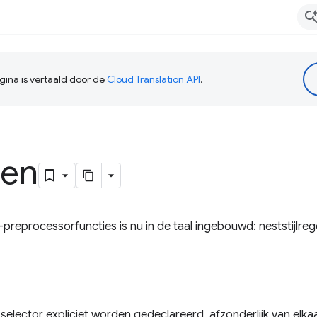
ina is vertaald door de
Cloud Translation API
.
ten
preprocessorfuncties is nu in de taal ingebouwd: neststijlreg
elector expliciet worden gedeclareerd, afzonderlijk van elkaar.