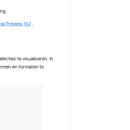
ing
cal Preview 162
.
ecties te visualiseren. In
vormen en formaten te