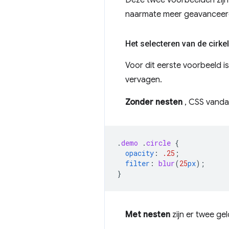
Deze twee voorbeelden zijn 
naarmate meer geavanceerde
Het selecteren van de cirke
Voor dit eerste voorbeeld is
vervagen.
Zonder nesten
, CSS vanda
.
demo
.
circle
{
opacity
:
.25
;
filter
:
blur
(
25
px
);
}
Met nesten
zijn er twee ge