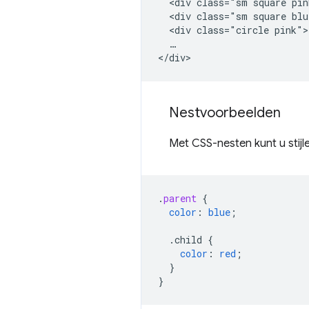
  <div class="sm square pin
  <div class="sm square blu
  <div class="circle pink">
  …

Nestvoorbeelden
Met CSS-nesten kunt u stijl
.
parent
{
color
:
blue
;
.child
{
color
:
red
;
}
}