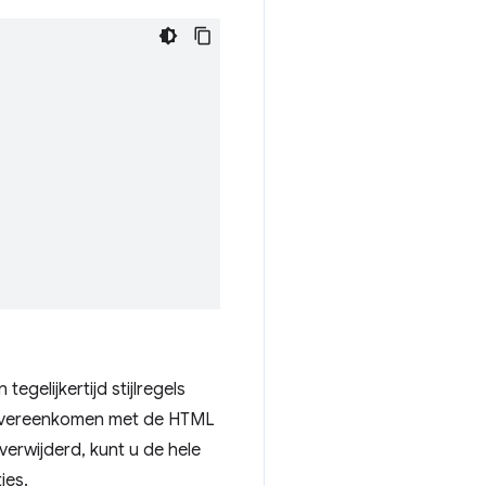
gelijkertijd stijlregels
n overeenkomen met de HTML
erwijderd, kunt u de hele
ies.