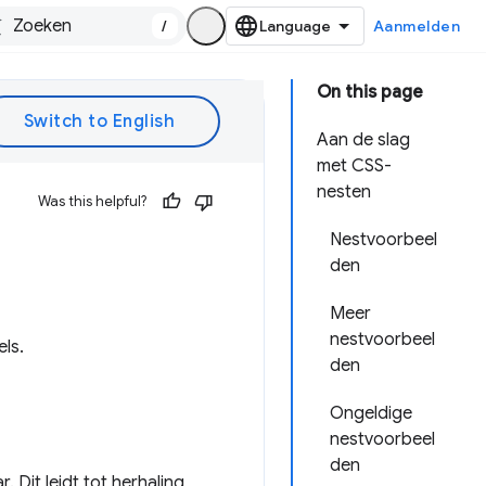
/
Aanmelden
On this page
Aan de slag
met CSS-
nesten
Was this helpful?
Nestvoorbeel
den
Meer
nestvoorbeel
els.
den
Ongeldige
nestvoorbeel
den
 Dit leidt tot herhaling,