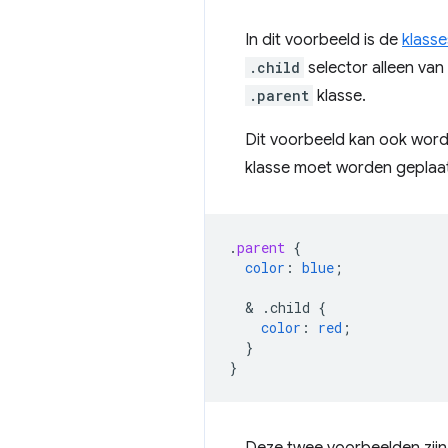
In dit voorbeeld is de
klasse
.child
selector alleen van
.parent
klasse.
Dit voorbeeld kan ook wor
klasse moet worden geplaat
.
parent
{
color
:
blue
;
  & 
.child
{
color
:
red
;
}
}