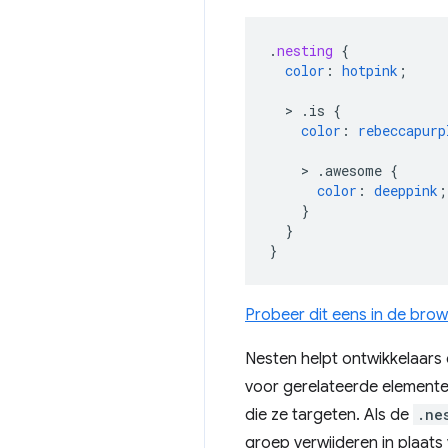
.
nesting
{
color
:
hotpink
;
>
.is
{
color
:
rebeccapurp
>
.awesome
{
color
:
deeppink
;
}
}
}
Probeer dit eens in de bro
Nesten helpt ontwikkelaars 
voor gerelateerde elemente
die ze targeten. Als de
.ne
groep verwijderen in plaats