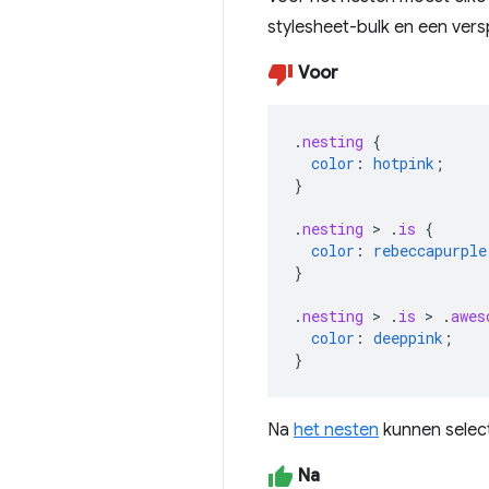
stylesheet-bulk en een versp
Voor
.
nesting
{
color
:
hotpink
;
}
.
nesting
>
.
is
{
color
:
rebeccapurple
}
.
nesting
>
.
is
>
.
awes
color
:
deeppink
;
}
Na
het nesten
kunnen select
Na