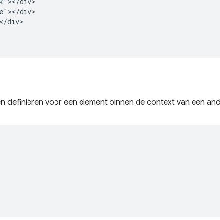
k"></div>

e"></div>

</div>

en definiëren voor een element binnen de context van een and