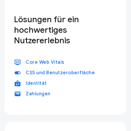
Lösungen für ein
hochwertiges
Nutzererlebnis
display_settings
Core Web Vitals
toggle_on
CSS und Benutzeroberfläche
badge
Identität
wallet
Zahlungen