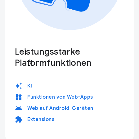
Leistungsstarke
Plattformfunktionen
auto_awesome
KI
widgets
Funktionen von Web-Apps
android
Web auf Android-Geräten
extension
Extensions