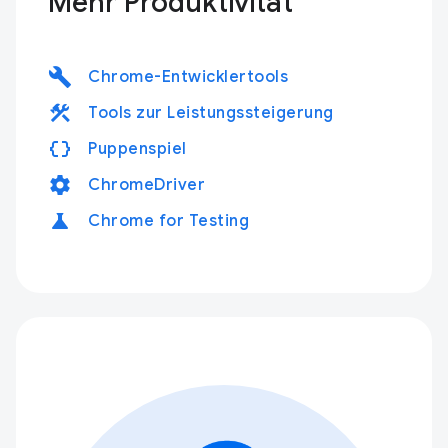
Mehr Produktivität
build
Chrome-Entwicklertools
construction
Tools zur Leistungssteigerung
data_object
Puppenspiel
settings
ChromeDriver
science
Chrome for Testing