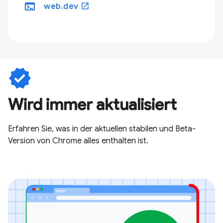
terminal
open_in_new
web.dev
verified
Wird immer aktualisiert
Erfahren Sie, was in der aktuellen stabilen und Beta-
Version von Chrome alles enthalten ist.