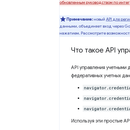
обновленным руководством по инте
Примечание:
новый
API для рег
данными, объединяет вход через Go
нажатием. Рассмотрите возможность 
Что такое API уп
API управления учетными 
федеративных учетных дан
navigator.credenti
navigator.credenti
navigator.credenti
Используя эти простые API