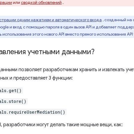
грации
или
сводкой обновлений
.
истрации одним нажатием и автоматического входа
, созданный на 
ogle и вход с помощью пароля в один вызов API и добавляет подде
использования этого нового API вместо прямого использования AP
равления учетными данными?
данными позволяет разработчикам хранить и извлекать уч
ных и предоставляет 3 функции:
als.get()
als.store()
als.requireUserMediation()
, разработчики могут делать такие мощные вещи, как: