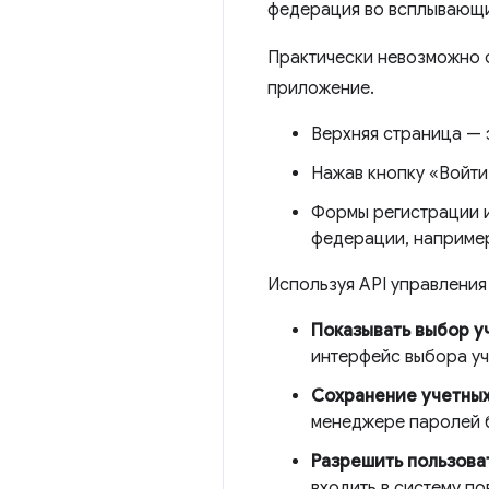
федерация во всплывающих
Практически невозможно о
приложение.
Верхняя страница — 
Нажав кнопку «Войти
Формы регистрации и
федерации, например
Используя API управления
Показывать выбор уч
интерфейс выбора уч
Сохранение учетных
менеджере паролей б
Разрешить пользова
входить в систему по