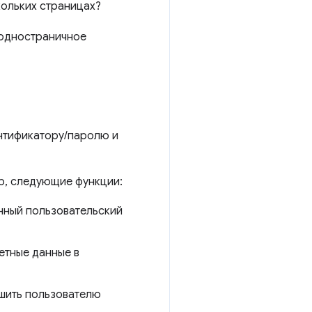
кольких страницах?
 одностраничное
ентификатору/паролю и
ер, следующие функции:
нный пользовательский
етные данные в
шить пользователю