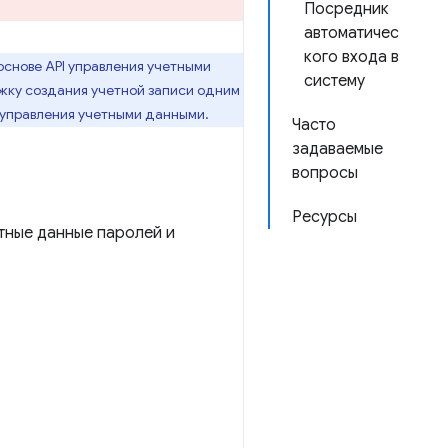
Посредник
автоматичес
кого входа в
основе API управления учетными
систему
ржку создания учетной записи одним
I управления учетными данными.
Часто
задаваемые
вопросы
Ресурсы
етные данные паролей и