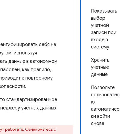
Показывать
выбор
учетной
записи при
входе в
тентифицировать себя на
систему
ругом, используя
Хранить
ать данные в автономном
учетные
паролей, как правило,
данные
 приводит к повторному
зопасности.
Позвольте
пользовател
Это стандартизированное
ю
енеджеру учетных данных
автоматичес
ки войти
снова
ут работать. Ознакомьтесь с