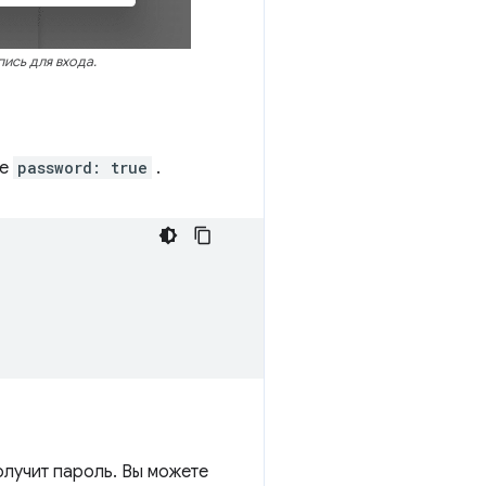
ись для входа.
те
password: true
.
олучит пароль. Вы можете