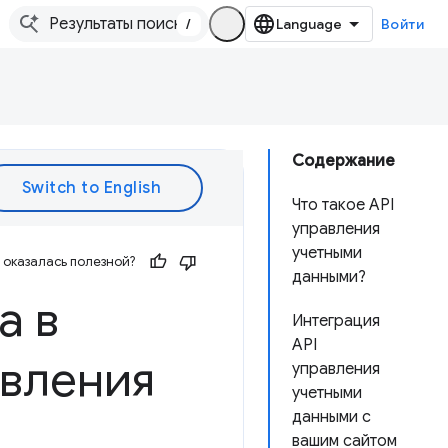
/
Войти
Содержание
Что такое API
управления
учетными
оказалась полезной?
данными?
а в
Интеграция
API
авления
управления
учетными
данными с
вашим сайтом