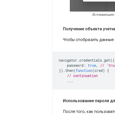
Всплывающее о
Получение объекта учетн
Чтобы отобразить данные 
navigator
.
credentials
.
get
({
password
:
true
,
// `tru
}).
then
(
function
(
cred
)
{
// continuation
...
Использование пароля дл
После того, как пользова