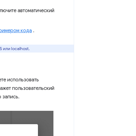
ключите автоматический
римером кода
.
или localhost.
ете использовать
кажет пользовательский
 запись.