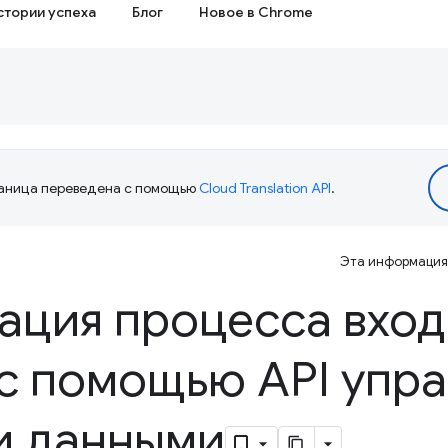
стории успеха
Блог
Новое в Chrome
аница переведена с помощью
Cloud Translation API
.
Эта информация 
ция процесса вход
с помощью API упр
и данными