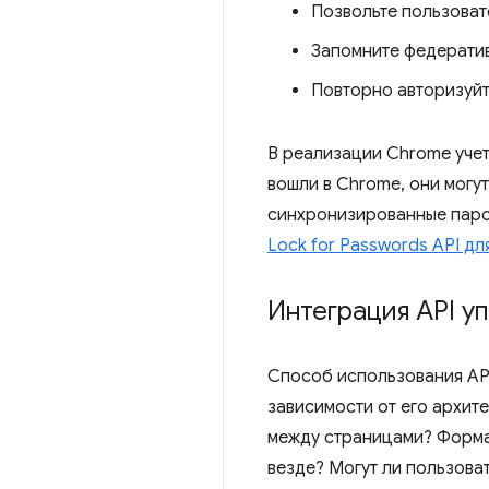
Позвольте пользоват
Запомните федератив
Повторно авторизуйт
В реализации Chrome учет
вошли в Chrome, они могу
синхронизированные паро
Lock for Passwords API дл
Интеграция API у
Способ использования API
зависимости от его архит
между страницами? Форма
везде? Могут ли пользова