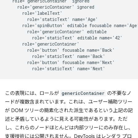
  role='genericContainer' ignored

    role='genericContainer' ignored

      role='labelText'

        role='staticText' name='Age'

      role='spinButton' editable focusable name='Age'
        role='genericContainer' editable

          role='staticText' editable name='42'

      role='genericContainer'

        role='button' focusable name='Back'

          role='staticText' name='Back'

        role='button' focusable name='Next'

この表現には、ロールが
genericContainer
の不要なノ
ードが複数含まれています。これは、ユーザー補助ツリー
が DOM ツリーの簡素化された派生であるという上記の記
述と矛盾しているように見える可能性があります。ただ
し、これらのノードほとんどは内部ツリーにのみ存在し、
支援技術には公開されません。DevTools はレンダラ プロ