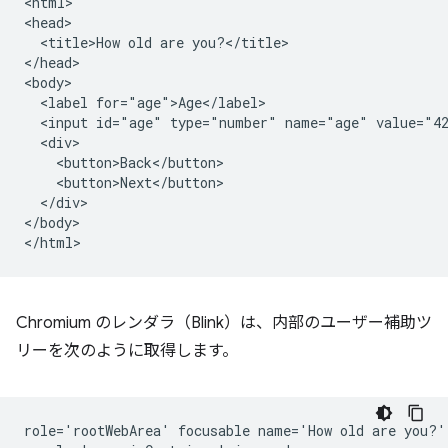
<html>

<head>

  <title>How old are you?</title>

</head>

<body>

  <label for="age">Age</label>

  <input id="age" type="number" name="age" value="42
  <div>

    <button>Back</button>

    <button>Next</button>

  </div>

</body>

Chromium のレンダラ（Blink）は、内部のユーザー補助ツ
リーを次のように取得します。
role='rootWebArea' focusable name='How old are you?'
