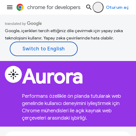
Oturum aç
Google, içerikleri tercih ettiğiniz dile çevirmek için yapay zeka
teknolojisini kullanır. Yapay zeka çevirilerinde hata olabilir.
Aurora
flare
Performans özellikle ön planda tutularak web
genelinde kullanıcı deneyimini iyileştirmek için
Chrome mühendisleri ile açık kaynak web
çerçeveleri arasındaki işbirliği.