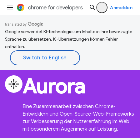
Anmelden
Google verwendet KI-Technologie, um Inhalte in Ihre bevorzugte
Sprache zu übersetzen. KI-Übersetzungen können Fehler
enthalten.
Aurora
flare
Eine Zusammenarbeit zwischen Chrome-
Entwicklern und Open-Source-Web-Frameworks
zur Verbesserung der Nutzererfahrung im Web
mit besonderem Augenmerk auf Leistung.