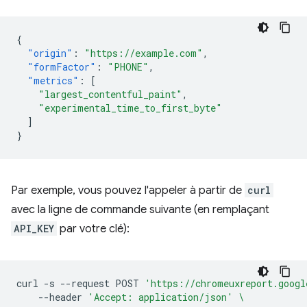
{
"origin"
:
"https://example.com"
,
"formFactor"
:
"PHONE"
,
"metrics"
:
[
"largest_contentful_paint"
,
"experimental_time_to_first_byte"
]
}
Par exemple, vous pouvez l'appeler à partir de
curl
avec la ligne de commande suivante (en remplaçant
API_KEY
par votre clé):
curl
-s
--request
POST
'https://chromeuxreport.googl
--header
'Accept: application/json'
\