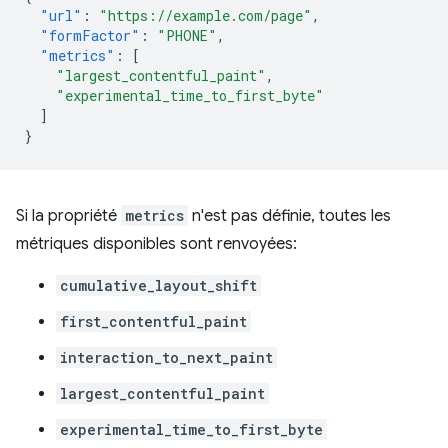
"url"
:
"https://example.com/page"
,
"formFactor"
:
"PHONE"
,
"metrics"
:
[
"largest_contentful_paint"
,
"experimental_time_to_first_byte"
]
}
Si la propriété
metrics
n'est pas définie, toutes les
métriques disponibles sont renvoyées:
cumulative_layout_shift
first_contentful_paint
interaction_to_next_paint
largest_contentful_paint
experimental_time_to_first_byte