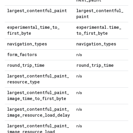
largest
_
contentful
_
paint
largest
_
contentful
_
paint
experimental
_
time
_
to
_
experimental
.
time
_
first
_
byte
to
_
first
_
byte
navigation
_
types
navigation
_
types
form
_
factors
n/a
round
_
trip
_
time
round
_
trip
_
time
largest
_
contentful
_
paint
_
n/a
resource
_
type
largest
_
contentful
_
paint
_
n/a
image
_
time
_
to
_
first
_
byte
largest
_
contentful
_
paint
_
n/a
image
_
resource
_
load
_
delay
largest
_
contentful
_
paint
_
n/a
image
_
resource
_
load
_