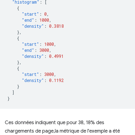
"histogram"
:
[
{
"start"
:
0
,
"end"
:
1000
,
"density"
:
0.3818
},
{
"start"
:
1000
,
"end"
:
3000
,
"density"
:
0.4991
},
{
"start"
:
3000
,
"density"
:
0.1192
}
]
}
Ces données indiquent que pour 38, 18% des
chargements de page,la métrique de l'exemple a été