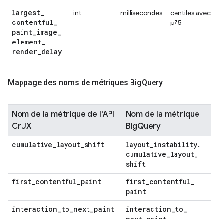
largest
_
int
millisecondes
centiles avec
contentful
_
p75
paint
_
image
_
element
_
render
_
delay
Mappage des noms de métriques Big
Query
Nom de la métrique de l'API
Nom de la métrique
CrUX
BigQuery
cumulative
_
layout
_
shift
layout
_
instability
.
cumulative
_
layout
_
shift
first
_
contentful
_
paint
first
_
contentful
_
paint
interaction
_
to
_
next
_
paint
interaction
_
to
_
next
_
paint