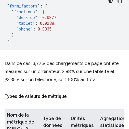
"form_factors"
:
{
"fractions"
:
{
"desktop"
:
0.0377
,
"tablet"
:
0.0288
,
"phone"
:
0.9335
}
}
Dans ce cas, 3,77% des chargements de page ont été
mesurés sur un ordinateur, 2,88% sur une tablette et
93,35% sur un téléphone, soit 100% au total.
Types de valeurs de métrique
Nom de la
Type de
Unités
Agrégations
métrique de
données
métriques
statistiques