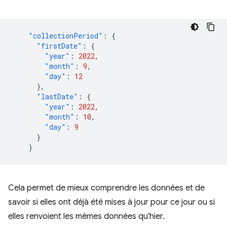
"collectionPeriod"
:
{
"firstDate"
:
{
"year"
:
2022
,
"month"
:
9
,
"day"
:
12
},
"lastDate"
:
{
"year"
:
2022
,
"month"
:
10
,
"day"
:
9
}
}
Cela permet de mieux comprendre les données et de
savoir si elles ont déjà été mises à jour pour ce jour ou si
elles renvoient les mêmes données qu'hier.